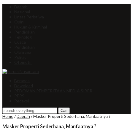
Daerah
Nasional
Lintas Peristiwa
Opini
Hukum & Kriminal
Pendidikan
Teknologi
Cuaca
Pendidikan
Olahraga
Politik
Otomotif
Beranda
Download
PEDOMAN PEMBERITAAN MEDIA SIBER
PERS
Redaksi
Home
/
Daerah
/
Masker Properti Sederhana, Manfaatnya ?
Masker Properti Sederhana, Manfaatnya ?