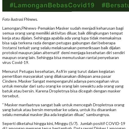
Foto ilustrasi FNnews.
Lamongan,FNnews-Pemakian Masker sudah menjadi keharusan bagi
semua orang yang memiliki aktivitas diluar, baik dilingkungan tempat
kerja atau dijalan. Sehingga apabila ada yang lupa tidak memakainya
bisa saja terkena razia dengan petugas gabungan dari beberapa
Instansi terkait yang selalu melaksanakan pemeriksaan baik dijalan
protokol maupun jalan alternatif demi menjaga kesehatan diri sendiri
maupun orang lain. Sehingga bisa memutuskan rantai penyebaran
virus Covid-19.
Menurut Petugas kesehatan, Asfi’in yang turut dalam kegiatan
penertiban masyarakat yang dilaksanakan didepan area pasar
Cindere. Masker Sangat mempengaruhi adanya pencegahan virus
untuk menular dari satu orang ke orang lain sewaktu ada orang yang
batuk atau bersin. Karena Dropletnya bisa dicegah dengan masker
tersebut.
” Masker manfaatnya sangat baik untuk mencegah Dropletnya orang
yang batuk atau bersin menyebar ke udara, untuk itu disarankan
selalu memakai masker jika ada kegiatan diluar,” sambungnya.
Seperti diketahui hingga kini, Minggu (5/7). Jumlah positif COVID-19
di Lamongan memang terus bertambah. Data resmi Dinkes Lamongan