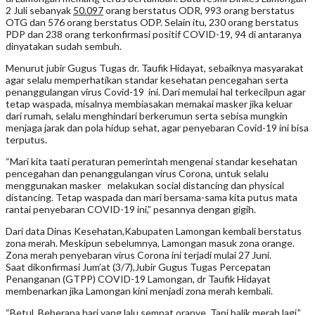
2 Juli sebanyak
50.097
orang berstatus ODR, 993 orang berstatus
OTG dan 576 orang berstatus ODP. Selain itu, 230 orang berstatus
PDP dan 238 orang terkonfirmasi positif COVID-19, 94 di antaranya
dinyatakan sudah sembuh.
Menurut jubir Gugus Tugas dr. Taufik Hidayat, sebaiknya masyarakat
agar selalu memperhatikan standar kesehatan pencegahan serta
penanggulangan virus Covid-19 ini. Dari memulai hal terkecilpun agar
tetap waspada, misalnya membiasakan memakai masker jika keluar
dari rumah, selalu menghindari berkerumun serta sebisa mungkin
menjaga jarak dan pola hidup sehat, agar penyebaran Covid-19 ini bisa
terputus.
“Mari kita taati peraturan pemerintah mengenai standar kesehatan
pencegahan dan penanggulangan virus Corona, untuk selalu
menggunakan masker melakukan social distancing dan physical
distancing. Tetap waspada dan mari bersama-sama kita putus mata
rantai penyebaran COVID-19 ini,” pesannya dengan gigih.
Dari data Dinas Kesehatan,Kabupaten Lamongan kembali berstatus
zona merah. Meskipun sebelumnya, Lamongan masuk zona orange.
Zona merah penyebaran virus Corona ini terjadi mulai 27 Juni.
Saat dikonfirmasi Jum’at (3/7),Jubir Gugus Tugas Percepatan
Penanganan (GTPP) COVID-19 Lamongan, dr Taufik Hidayat
membenarkan jika Lamongan kini menjadi zona merah kembali.
“Betul. Beberapa hari yang lalu sempat oranye. Tapi balik merah lagi,”