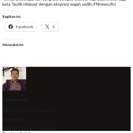
kata Taufik Hidayat dengan ekspresi wajah sedih./FNnews/Ari
Bagikan ini:
Facebook
X
Menyukai ini:
Sutikno Arie
subscriber
Forum Nusantara
Wartawan
View all posts by Sutikno Arie