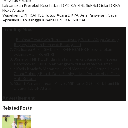
Previous Article
Laksanakan Protokol Kesehatan, DPD KAI-ISL Sul-Sel Gelar DKPA
Next Article
Wasekjen DPP KAI-ISL Tutup Acara DKPA, Aris Pangeran : Saya
Apresiasi Dan Bangga Kinerja DPD KAI Sul-Sel
Trending Now
1
Babinsa Desa Awin Turun Langsung Bantu Warga Gotong
Royong Bangun Rumah di Batang Hari
2
Keluarga Besar SMKN 2 TRENGGALEK Mengucapkan
Selamat HUT Ke-81 RI
3
Sinergi TNI-POLRI dan Instansi Terkait Amankan Proses
Pencocokan Fisik Objek Sengketa di Kelurahan Selamat
4
Kadis Kominfo Merangin Hadiri Monev Anti Korupsi Lewat
Zoom Dukung Penuh Desa Sidolego Jadi Percontohan Desa
Anti Korupsi
5
Sarat Penyimpangan, Proyek Miliaran SDN 05 Kotabumi Ilir
Diduga Tabrak Aturan.
Advertisement
Related Posts