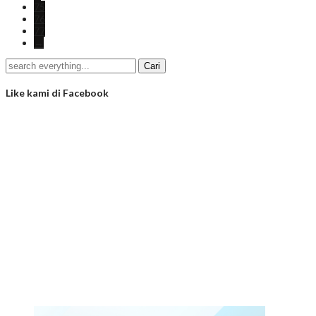
75
76
77
→
Like kami di Facebook