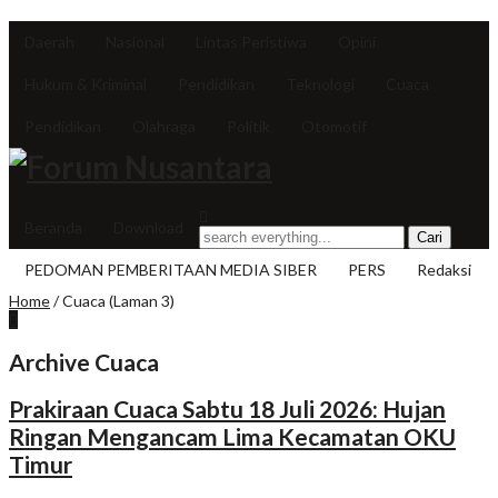
Daerah
Nasional
Lintas Peristiwa
Opini
Hukum & Kriminal
Pendidikan
Teknologi
Cuaca
Pendidikan
Olahraga
Politik
Otomotif
Beranda
Download
PEDOMAN PEMBERITAAN MEDIA SIBER
PERS
Redaksi
Home
/
Cuaca
(Laman 3)
Archive Cuaca
Prakiraan Cuaca Sabtu 18 Juli 2026: Hujan
Ringan Mengancam Lima Kecamatan OKU
Timur