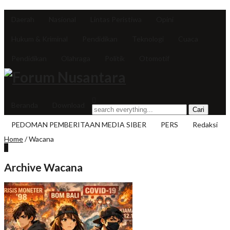
Daerah
Nasional
Lintas Peristiwa
Opini
Hukum & Kriminal
Pendidikan
Teknologi
Cuaca
Pendidikan
Olahraga
Politik
Otomotif
Beranda
Download
PEDOMAN PEMBERITAAN MEDIA SIBER
PERS
Redaksi
Home
/
Wacana
Archive Wacana