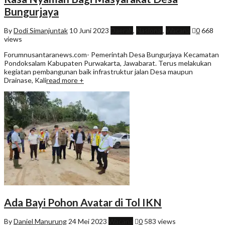
Bungurjaya
By
Dodi Simanjuntak
10 Juni 2023
Daerah
,
Nasional
,
Wacana
0
668
views
Forumnusantaranews.com- Pemerintah Desa Bungurjaya Kecamatan
Pondoksalam Kabupaten Purwakarta, Jawabarat. Terus melakukan
kegiatan pembangunan baik infrastruktur jalan Desa maupun
Drainase, Kali
read more +
Ada Bayi Pohon Avatar di Tol IKN
By
Daniel Manurung
24 Mei 2023
Wacana
0
583 views