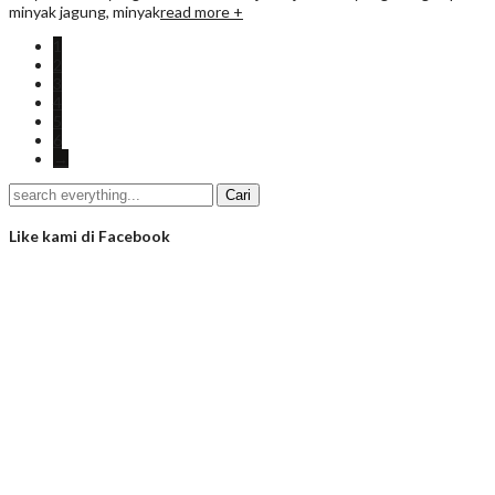
minyak jagung, minyak
read more +
1
2
3
4
5
6
→
Like kami di Facebook