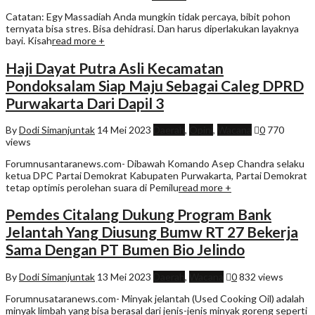
Catatan: Egy Massadiah Anda mungkin tidak percaya, bibit pohon
ternyata bisa stres. Bisa dehidrasi. Dan harus diperlakukan layaknya
bayi. Kisah
read more +
Haji Dayat Putra Asli Kecamatan
Pondoksalam Siap Maju Sebagai Caleg DPRD
Purwakarta Dari Dapil 3
By
Dodi Simanjuntak
14 Mei 2023
Daerah
,
Opini
,
Wacana
0
770
views
Forumnusantaranews.com- Dibawah Komando Asep Chandra selaku
ketua DPC Partai Demokrat Kabupaten Purwakarta, Partai Demokrat
tetap optimis perolehan suara di Pemilu
read more +
Pemdes Citalang Dukung Program Bank
Jelantah Yang Diusung Bumw RT 27 Bekerja
Sama Dengan PT Bumen Bio Jelindo
By
Dodi Simanjuntak
13 Mei 2023
Daerah
,
Wacana
0
832 views
Forumnusataranews.com- Minyak jelantah (Used Cooking Oil) adalah
minyak limbah yang bisa berasal dari jenis-jenis minyak goreng seperti