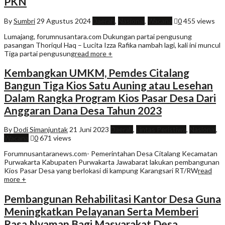
PKN
By
Sumbri
29 Agustus 2024
Daerah
,
Nasional
,
Wacana
0
455 views
Lumajang, forumnusantara.com Dukungan partai pengusung
pasangan Thoriqul Haq – Lucita Izza Rafika nambah lagi, kali ini muncul
Tiga partai pengusung
read more +
Kembangkan UMKM, Pemdes Citalang
Bangun Tiga Kios Satu Auning atau Lesehan
Dalam Rangka Program Kios Pasar Desa Dari
Anggaran Dana Desa Tahun 2023
By
Dodi Simanjuntak
21 Juni 2023
Daerah
,
Lintas Peristiwa
,
Nasional
,
Wacana
0
671 views
Forumnusantaranews.com- Pemerintahan Desa Citalang Kecamatan
Purwakarta Kabupaten Purwakarta Jawabarat lakukan pembangunan
Kios Pasar Desa yang berlokasi di kampung Karangsari RT/RW
read
more +
Pembangunan Rehabilitasi Kantor Desa Guna
Meningkatkan Pelayanan Serta Memberi
Rasa Nyaman Bagi Masyarakat Desa