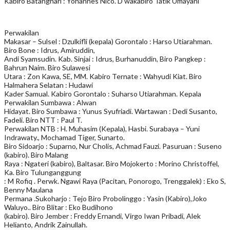
Kabiro Batanghari : Yohannes Nico. D wakabiro Tatik Umayani
Perwakilan
Makasar – Sulsel : Dzulkifli (kepala) Gorontalo : Harso Utiarahman.
Biro Bone : Idrus, Amiruddin,
Andi Syamsudin. Kab. Sinjai : Idrus, Burhanuddin, Biro Pangkep :
Bahrun Naim. Biro Sulawesi
Utara : Zon Kawa, SE, MM. Kabiro Ternate : Wahyudi Kiat. Biro
Halmahera Selatan : Hudawi
Kader Samual. Kabiro Gorontalo : Suharso Utiarahman. Kepala
Perwakilan Sumbawa : Alwan
Hidayat. Biro Sumbawa : Yunus Syufriadi. Wartawan : Dedi Susanto,
Fadeli. Biro NTT : Paul T.
Perwakilan NTB : H. Muhasim (Kepala), Hasbi. Surabaya – Yuni
Indrawaty., Mochamad Tiger, Sunarto.
Biro Sidoarjo : Suparno, Nur Cholis, Achmad Fauzi. Pasuruan : Suseno
(kabiro). Biro Malang
Raya : Ngateri (kabiro), Baltasar. Biro Mojokerto : Morino Christoffel,
Ka. Biro Tulunganggung
: M Rofiq . Perwk. Ngawi Raya (Pacitan, Ponorogo, Trenggalek) : Eko S,
Benny Maulana
Permana .Sukoharjo : Tejo Biro Probolinggo : Yasin (Kabiro),Joko
Waluyo.. Biro Blitar : Eko Budihono
(kabiro). Biro Jember : Freddy Ernandi, Virgo Iwan Pribadi, Alek
Helianto, Andrik Zainullah.