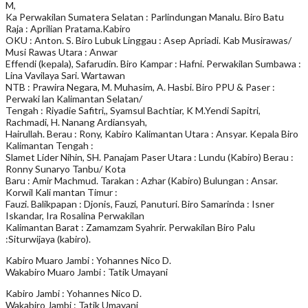
M,
Ka Perwakilan Sumatera Selatan : Parlindungan Manalu. Biro Batu
Raja : Aprilian Pratama.Kabiro
OKU : Anton. S. Biro Lubuk Linggau : Asep Apriadi. Kab Musirawas/
Musi Rawas Utara : Anwar
Effendi (kepala), Safarudin. Biro Kampar : Hafni. Perwakilan Sumbawa :
Lina Vavilaya Sari. Wartawan
NTB : Prawira Negara, M. Muhasim, A. Hasbi. Biro PPU & Paser :
Perwaki lan Kalimantan Selatan/
Tengah : Riyadie Safitri,, Syamsul Bachtiar, K M.Yendi Sapitri,
Rachmadi, H. Nanang Ardiansyah,
Hairullah. Berau : Rony, Kabiro Kalimantan Utara : Ansyar. Kepala Biro
Kalimantan Tengah :
Slamet Lider Nihin, SH. Panajam Paser Utara : Lundu (Kabiro) Berau :
Ronny Sunaryo Tanbu/ Kota
Baru : Amir Machmud. Tarakan : Azhar (Kabiro) Bulungan : Ansar.
Korwil Kali mantan Timur :
Fauzi. Balikpapan : Djonis, Fauzi, Panuturi. Biro Samarinda : Isner
Iskandar, Ira Rosalina Perwakilan
Kalimantan Barat : Zamamzam Syahrir. Perwakilan Biro Palu
:Siturwijaya (kabiro).
Kabiro Muaro Jambi : Yohannes Nico D.
Wakabiro Muaro Jambi : Tatik Umayani
Kabiro Jambi : Yohannes Nico D.
Wakabiro Jambi : Tatik Umayani