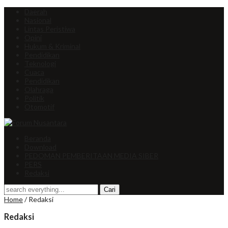
Daerah
Nasional
Lintas Peristiwa
Opini
Hukum & Kriminal
Pendidikan
Teknologi
Cuaca
Pendidikan
Olahraga
Politik
Otomotif
Beranda
Download
PEDOMAN PEMBERITAAN MEDIA SIBER
PERS
Redaksi
Home
/
Redaksi
Redaksi