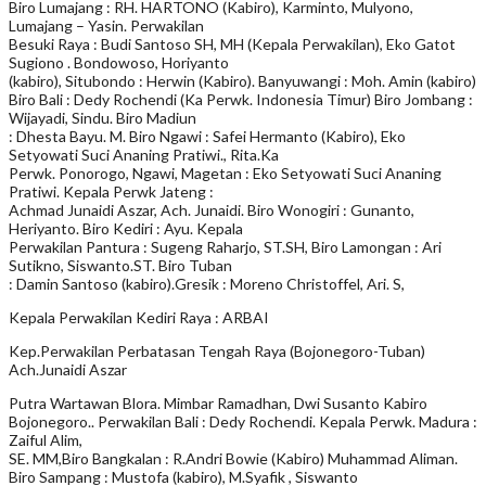
Biro Lumajang : RH. HARTONO (Kabiro), Karminto, Mulyono,
Lumajang – Yasin. Perwakilan
Besuki Raya : Budi Santoso SH, MH (Kepala Perwakilan), Eko Gatot
Sugiono . Bondowoso, Horiyanto
(kabiro), Situbondo : Herwin (Kabiro). Banyuwangi : Moh. Amin (kabiro)
Biro Bali : Dedy Rochendi (Ka Perwk. Indonesia Timur) Biro Jombang :
Wijayadi, Sindu. Biro Madiun
: Dhesta Bayu. M. Biro Ngawi : Safei Hermanto (Kabiro), Eko
Setyowati Suci Ananing Pratiwi., Rita.Ka
Perwk. Ponorogo, Ngawi, Magetan : Eko Setyowati Suci Ananing
Pratiwi. Kepala Perwk Jateng :
Achmad Junaidi Aszar, Ach. Junaidi. Biro Wonogiri : Gunanto,
Heriyanto. Biro Kediri : Ayu. Kepala
Perwakilan Pantura : Sugeng Raharjo, ST.SH, Biro Lamongan : Ari
Sutikno, Siswanto.ST. Biro Tuban
: Damin Santoso (kabiro).Gresik : Moreno Christoffel, Ari. S,
Kepala Perwakilan Kediri Raya : ARBAI
Kep.Perwakilan Perbatasan Tengah Raya (Bojonegoro-Tuban)
Ach.Junaidi Aszar
Putra Wartawan Blora. Mimbar Ramadhan, Dwi Susanto Kabiro
Bojonegoro.. Perwakilan Bali : Dedy Rochendi. Kepala Perwk. Madura :
Zaiful Alim,
SE. MM,Biro Bangkalan : R.Andri Bowie (Kabiro) Muhammad Aliman.
Biro Sampang : Mustofa (kabiro), M.Syafik , Siswanto