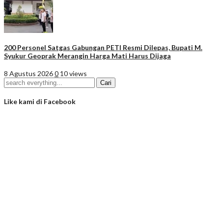
200 Personel Satgas Gabungan PETI Resmi Dilepas, Bupati M.
Syukur Geoprak Merangin Harga Mati Harus Dijaga
8 Agustus 2026
0
10 views
Like kami di Facebook