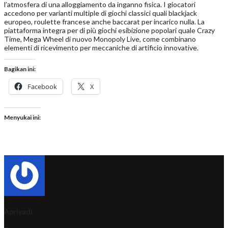
l’atmosfera di una alloggiamento da inganno fisica. I giocatori
accedono per varianti multiple di giochi classici quali blackjack
europeo, roulette francese anche baccarat per incarico nulla. La
piattaforma integra per di più giochi esibizione popolari quale Crazy
Time, Mega Wheel di nuovo Monopoly Live, come combinano
elementi di ricevimento per meccaniche di artificio innovative.
Bagikan ini:
Facebook
X
Menyukai ini:
Apriyadi