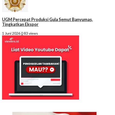
UGM Percepat Produksi Gula Semut Banyumas,
Tingkatkan Ekspor
1 Juni 2026
0
83 views