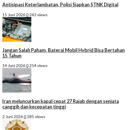
Antisipasi Keterlambatan, Polisi Siapkan STNK Digital
15 Juni 2026
0
243 views
Jangan Salah Paham, Baterai Mobil Hybrid Bisa Bertahan
15 Tahun
14 Juni 2026
0
254 views
Iran meluncurkan kapal cepat 27 Rajab dengan senjata
canggih dan kecepatan tinggi
2 Juni 2026
0
285 views