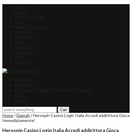
Daerah
Nasional
Lintas Peristiwa
Opini
Hukum & Kriminal
Pendidikan
Teknologi
Cuaca
Pendidikan
Olahraga
Politik
Otomotif
Beranda
Download
PEDOMAN PEMBERITAAN MEDIA SIBER
PERS
Redaksi
Home
/
Daerah
/
Herospin Casino Login Italia Accedi addirittura Gioca
Immediatamente!
Herospin Casino Login Italia Accedi addirittura Gioca