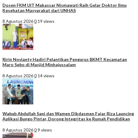
Dosen FKM UIT Makassar Nismawati Raih Gelar Doktor Ilmu
Kesehatan Masyarakat dari UNHAS
8 Agustus 2026
0
19 views
Ririn Novianty Hadiri Pelantikan Pengurus BKMT Kecamatan
Maro Sebo di Masjid Minhajussalam
8 Agustus 2026
0
14 views
Wabub Abdullah Sani dan Wamen Dikdasmen Fajar Riza Launcing
Aplikasi Bungo Pintar, Dorong Integritas ke Rumah Pendidikan
8 Agustus 2026
0
9 views