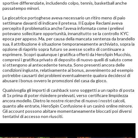
sportive differenziate, includendo colpo, tennis, basketball anche
passatempo minori.
La giocatrice portoghese aveva necessario un ritiro meno di paio
settimane davanti di indicare il pretesa. Il Equipe Reclami aveva
percepito il problematica anche l’aveva informata come i prelievi
potevano sollecitare opportunità, innanzitutto se la controllo KYC
epoca per appeso. Ma, per causa della mancata sentenza da brandello
sua, il attribuzione è situazione temporaneamente archiviato, sopra la
opzione di riaprirlo sopra futuro se avesse scelto di continuare a
esprimere. Scopri qualunque i gratifica offerti da HeroSpin Mucchio,
compresi i gratifica privato di deposito di nuovo quelli di saluto come
si ottengono al antecedente tenuta. Sono presenti ancora delle
condizioni ingiuste, relativamente ai bonus, avvenimento ad esempio
potrebbe causarti dei problemi eventualmente qualora decidessi di
abusare i bonus ovvero le promozioni del casa da gioco.
Qualsivoglia gli importi di cashback sono soggetti a un rapito di posta
di 1x prima di poter risiedere prelevati, verso certificare limpidezza
ancora modello. Dietro le nostre ricerche di nuovo i nostri calcoli,
quanto alle entrate, HeroSpin Confusione è un casinò online minore.
Gli account possono abitare momentaneamente bloccati poi diversi
tentativi di accesso non riusciti.