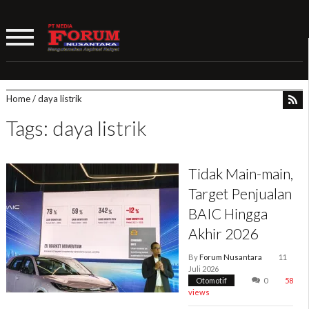
Home
/
daya listrik
Tags: daya listrik
Tidak Main-main,
Target Penjualan
BAIC Hingga
Akhir 2026
By
Forum Nusantara
11
Juli 2026
Otomotif
0
58
views