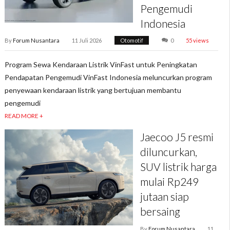
Pengemudi
Indonesia
By
Forum Nusantara
11 Juli 2026
Otomotif
0
55 views
Program Sewa Kendaraan Listrik VinFast untuk Peningkatan
Pendapatan Pengemudi VinFast Indonesia meluncurkan program
penyewaan kendaraan listrik yang bertujuan membantu
pengemudi
READ MORE +
Jaecoo J5 resmi
diluncurkan,
SUV listrik harga
mulai Rp249
jutaan siap
bersaing
By
Forum Nusantara
11