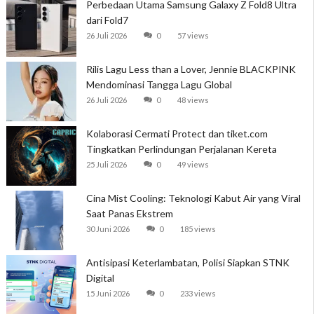
Perbedaan Utama Samsung Galaxy Z Fold8 Ultra
dari Fold7
26 Juli 2026
0
57 views
Rilis Lagu Less than a Lover, Jennie BLACKPINK
Mendominasi Tangga Lagu Global
26 Juli 2026
0
48 views
Kolaborasi Cermati Protect dan tiket.com
Tingkatkan Perlindungan Perjalanan Kereta
25 Juli 2026
0
49 views
Cina Mist Cooling: Teknologi Kabut Air yang Viral
Saat Panas Ekstrem
30 Juni 2026
0
185 views
Antisipasi Keterlambatan, Polisi Siapkan STNK
Digital
15 Juni 2026
0
233 views