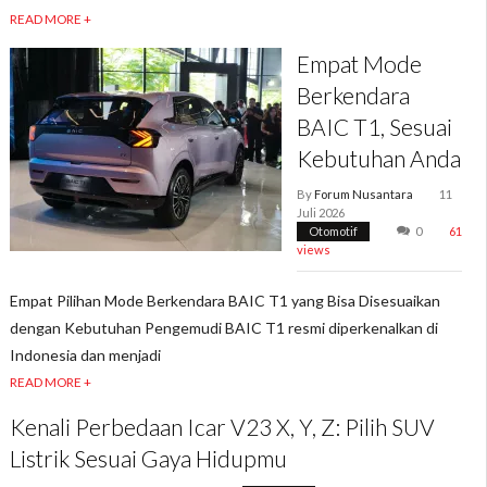
READ MORE +
Empat Mode
Berkendara
BAIC T1, Sesuai
Kebutuhan Anda
By
Forum Nusantara
11
Juli 2026
Otomotif
0
61
views
Empat Pilihan Mode Berkendara BAIC T1 yang Bisa Disesuaikan
dengan Kebutuhan Pengemudi BAIC T1 resmi diperkenalkan di
Indonesia dan menjadi
READ MORE +
Kenali Perbedaan Icar V23 X, Y, Z: Pilih SUV
Listrik Sesuai Gaya Hidupmu