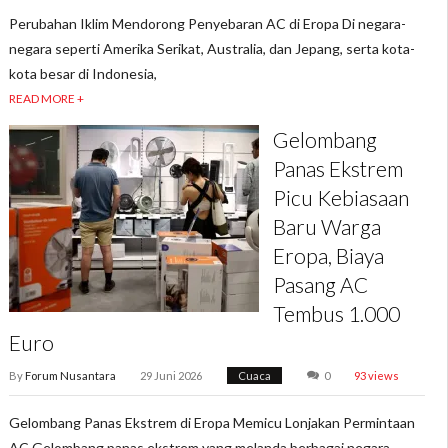
Perubahan Iklim Mendorong Penyebaran AC di Eropa Di negara-
negara seperti Amerika Serikat, Australia, dan Jepang, serta kota-
kota besar di Indonesia,
READ MORE +
Gelombang
Panas Ekstrem
Picu Kebiasaan
Baru Warga
Eropa, Biaya
Pasang AC
Tembus 1.000
Euro
By
Forum Nusantara
29 Juni 2026
Cuaca
0
93 views
Gelombang Panas Ekstrem di Eropa Memicu Lonjakan Permintaan
AC Gelombang panas ekstrem yang melanda berbagai negara