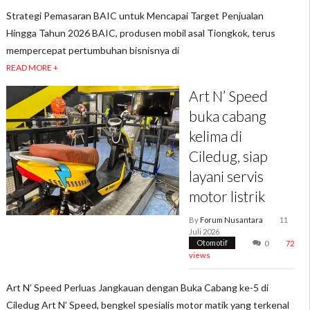
Strategi Pemasaran BAIC untuk Mencapai Target Penjualan
Hingga Tahun 2026 BAIC, produsen mobil asal Tiongkok, terus
mempercepat pertumbuhan bisnisnya di
READ MORE +
Art N’ Speed
buka cabang
kelima di
Ciledug, siap
layani servis
motor listrik
By
Forum Nusantara
11
Juli 2026
Otomotif
0
72
views
Art N’ Speed Perluas Jangkauan dengan Buka Cabang ke-5 di
Ciledug Art N’ Speed, bengkel spesialis motor matik yang terkenal