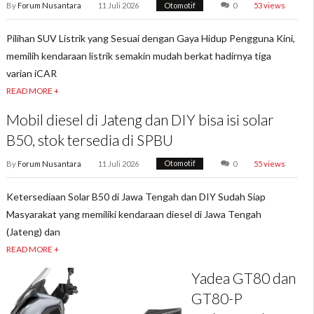
By
Forum Nusantara
11 Juli 2026
Otomotif
0
53 views
Pilihan SUV Listrik yang Sesuai dengan Gaya Hidup Pengguna Kini,
memilih kendaraan listrik semakin mudah berkat hadirnya tiga
varian iCAR
READ MORE +
Mobil diesel di Jateng dan DIY bisa isi solar
B50, stok tersedia di SPBU
By
Forum Nusantara
11 Juli 2026
Otomotif
0
55 views
Ketersediaan Solar B50 di Jawa Tengah dan DIY Sudah Siap
Masyarakat yang memiliki kendaraan diesel di Jawa Tengah
(Jateng) dan
READ MORE +
Yadea GT80 dan
GT80-P