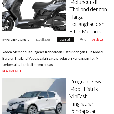
Meluncur di
Thailand dengan
Harga
Terjangkau dan
Fitur Menarik
By
Forum Nusantara
11 Juli 2026
Otomotif
0
56 views
Yadea Memperluas Jajaran Kendaraan Listrik dengan Dua Model
Baru di Thailand Yadea, salah satu produsen kendaraan listrik
terkemuka, kembali memperluas
READ MORE +
Program Sewa
Mobil Listrik
VinFast
Tingkatkan
Pendapatan