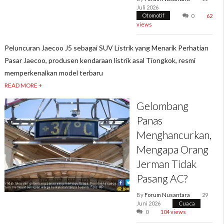
Juli 2026
Otomotif
0
62
views
Peluncuran Jaecoo J5 sebagai SUV Listrik yang Menarik Perhatian
Pasar Jaecoo, produsen kendaraan listrik asal Tiongkok, resmi
memperkenalkan model terbaru
READ MORE +
Gelombang
Panas
Menghancurkan,
Mengapa Orang
Jerman Tidak
Pasang AC?
By
Forum Nusantara
29
Juni 2026
Cuaca
0
104 views