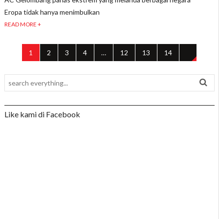
Eropa tidak hanya menimbulkan
READ MORE +
1
2
3
4
…
12
13
14
→
Like kami di Facebook