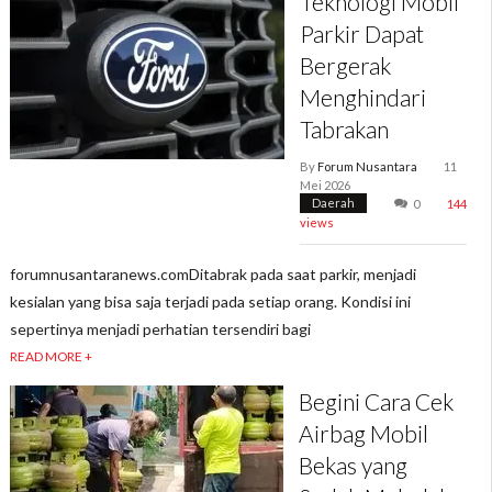
Teknologi Mobil
Parkir Dapat
Bergerak
Menghindari
Tabrakan
By
Forum Nusantara
11
Mei 2026
Daerah
0
144
views
forumnusantaranews.comDitabrak pada saat parkir, menjadi
kesialan yang bisa saja terjadi pada setiap orang. Kondisi ini
sepertinya menjadi perhatian tersendiri bagi
READ MORE +
Begini Cara Cek
Airbag Mobil
Bekas yang