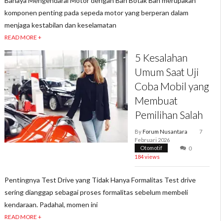
Bahaya Mengendarai Motor dengan Ban Botak Ban merupakan
komponen penting pada sepeda motor yang berperan dalam
menjaga kestabilan dan keselamatan
READ MORE +
5 Kesalahan
Umum Saat Uji
Coba Mobil yang
Membuat
Pemilihan Salah
By
Forum Nusantara
7
Februari 2026
Otomotif
0
184 views
Pentingnya Test Drive yang Tidak Hanya Formalitas Test drive
sering dianggap sebagai proses formalitas sebelum membeli
kendaraan. Padahal, momen ini
READ MORE +