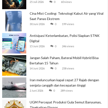
25 Juli 2026
0
60 views
Cina Mist Cooling: Teknologi Kabut Air yang Viral
Saat Panas Ekstrem
30 Juni 2026
0
199 views
Antisipasi Keterlambatan, Polisi Siapkan STNK
Digital
15 Juni 2026
0
246 views
Jangan Salah Paham, Baterai Mobil Hybrid Bisa
Bertahan 15 Tahun
14 Juni 2026
0
258 views
Iran meluncurkan kapal cepat 27 Rajab dengan
senjata canggih dan kecepatan tinggi
2 Juni 2026
0
289 views
UGM Percepat Produksi Gula Semut Banyumas,
Tingkatkan Ekspor