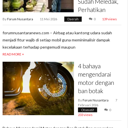
Sudah Meledak,
Perhatikan
By
Forum Nusantara
11 Mei 2026
Daerah
0
139 views
forumnusantaranews.com – Airbag atau kantong udara sudah
menjadi fitur wajib di setiap mobil guna meminimalisir dampak
kecelakaan terhadap pengemudi maupun
READ MORE +
4 bahaya
mengendarai
motor dengan
ban botak
By
Forum Nusantara
7
Februari 2026
Otomotif
0
233 views