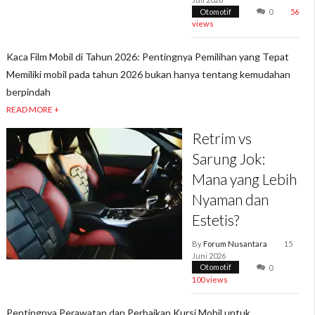
Otomotif
0
56
views
Kaca Film Mobil di Tahun 2026: Pentingnya Pemilihan yang Tepat
Memiliki mobil pada tahun 2026 bukan hanya tentang kemudahan
berpindah
READ MORE +
Retrim vs
Sarung Jok:
Mana yang Lebih
Nyaman dan
Estetis?
By
Forum Nusantara
15
Juni 2026
Otomotif
0
100 views
Pentingnya Perawatan dan Perbaikan Kursi Mobil untuk