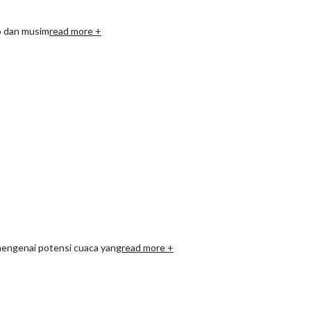
o dan musim
read more +
mengenai potensi cuaca yang
read more +