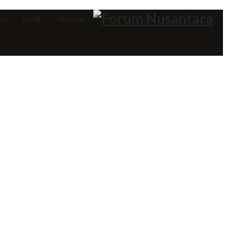
aga
Politik
Otomotif