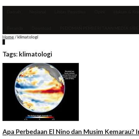
Daerah
Nasional
Lintas Peristiwa
Opini
Hukum & Kri
Beranda
Download
PEDOMAN PEMBERITAAN MEDIA SIBE
Home
/
klimatologi
Tags: klimatologi
Apa Perbedaan El Nino dan Musim Kemarau? 