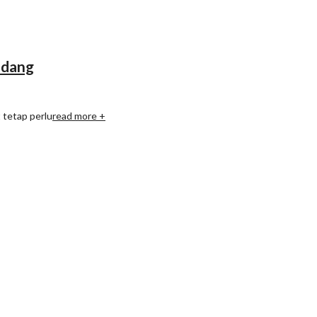
Sedang
 tetap perlu
read more +