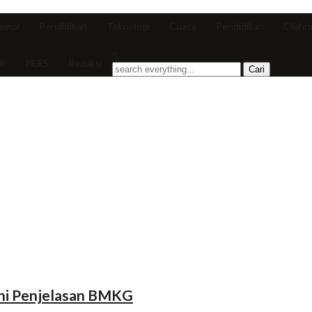
minal
Pendidikan
Teknologi
Cuaca
Pendidikan
Olahr
R
PERS
Redaksi
Ini Penjelasan BMKG