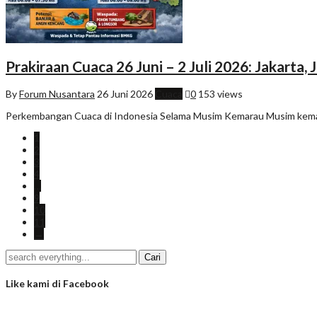
Prakiraan Cuaca 26 Juni – 2 Juli 2026: Jakarta
By
Forum Nusantara
26 Juni 2026
Cuaca
0
153 views
Perkembangan Cuaca di Indonesia Selama Musim Kemarau Musim kemarau
1
2
3
4
…
9
10
11
→
Like kami di Facebook