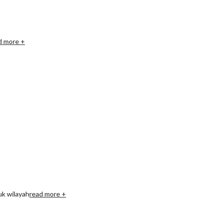
d more +
uk wilayah
read more +