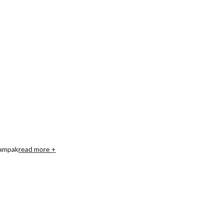
dampak
read more +