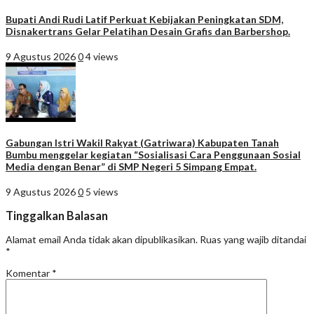
Bupati Andi Rudi Latif Perkuat Kebijakan Peningkatan SDM,
Disnakertrans Gelar Pelatihan Desain Grafis dan Barbershop.
9 Agustus 2026
0
4 views
Gabungan Istri Wakil Rakyat (Gatriwara) Kabupaten Tanah
Bumbu menggelar kegiatan “Sosialisasi Cara Penggunaan Sosial
Media dengan Benar” di SMP Negeri 5 Simpang Empat.
9 Agustus 2026
0
5 views
Tinggalkan Balasan
Alamat email Anda tidak akan dipublikasikan.
Ruas yang wajib ditandai
*
Komentar
*