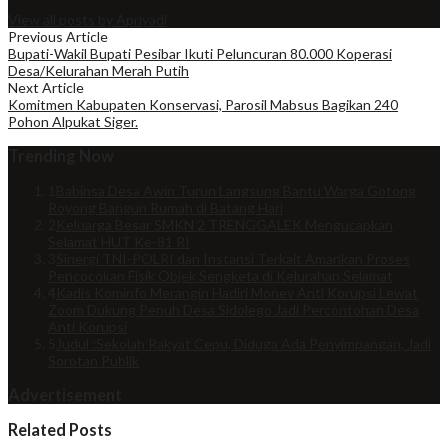
View all posts by Apriyadi
Previous Article
Bupati-Wakil Bupati Pesibar Ikuti Peluncuran 80.000 Koperasi
Desa/Kelurahan Merah Putih
Next Article
Komitmen Kabupaten Konservasi, Parosil Mabsus Bagikan 240
Pohon Alpukat Siger.
Trending Now
1
Babinsa Desa Awin Turun Langsung Bantu Warga Gotong
Royong Bangun Rumah di Batang Hari
2
Keluarga Besar SMKN 2 TRENGGALEK Mengucapkan
Selamat HUT Ke-81 RI
3
Sinergi TNI-POLRI dan Instansi Terkait Amankan Proses
Pencocokan Fisik Objek Sengketa di Kelurahan Selamat
4
Kadis Kominfo Merangin Hadiri Monev Anti Korupsi Lewat
Zoom Dukung Penuh Desa Sidolego Jadi Percontohan Desa
Anti Korupsi
5
Judul :Sekolah Rakyat Cepu, Diduga Ada Penyimpangan, Jadi
Sorotan Publik
Advertisement
Related Posts