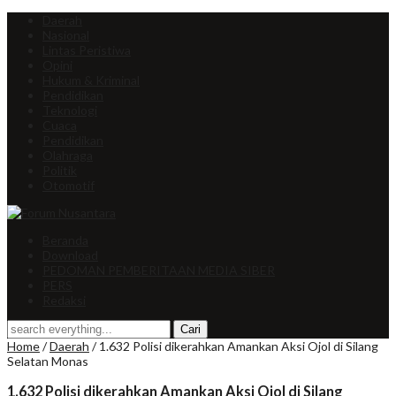
Daerah
Nasional
Lintas Peristiwa
Opini
Hukum & Kriminal
Pendidikan
Teknologi
Cuaca
Pendidikan
Olahraga
Politik
Otomotif
Beranda
Download
PEDOMAN PEMBERITAAN MEDIA SIBER
PERS
Redaksi
Home
/
Daerah
/
1.632 Polisi dikerahkan Amankan Aksi Ojol di Silang
Selatan Monas
1.632 Polisi dikerahkan Amankan Aksi Ojol di Silang