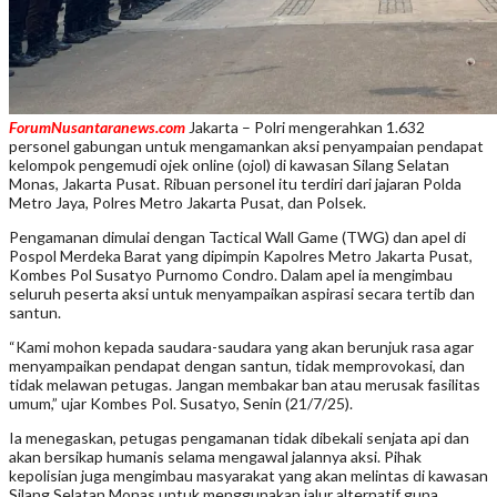
ForumNusantaranews.com
Jakarta – Polri mengerahkan 1.632
personel gabungan untuk mengamankan aksi penyampaian pendapat
kelompok pengemudi ojek online (ojol) di kawasan Silang Selatan
Monas, Jakarta Pusat. Ribuan personel itu terdiri dari jajaran Polda
Metro Jaya, Polres Metro Jakarta Pusat, dan Polsek.
Pengamanan dimulai dengan Tactical Wall Game (TWG) dan apel di
Pospol Merdeka Barat yang dipimpin Kapolres Metro Jakarta Pusat,
Kombes Pol Susatyo Purnomo Condro. Dalam apel ia mengimbau
seluruh peserta aksi untuk menyampaikan aspirasi secara tertib dan
santun.
“Kami mohon kepada saudara-saudara yang akan berunjuk rasa agar
menyampaikan pendapat dengan santun, tidak memprovokasi, dan
tidak melawan petugas. Jangan membakar ban atau merusak fasilitas
umum,” ujar Kombes Pol. Susatyo, Senin (21/7/25).
Ia menegaskan, petugas pengamanan tidak dibekali senjata api dan
akan bersikap humanis selama mengawal jalannya aksi. Pihak
kepolisian juga mengimbau masyarakat yang akan melintas di kawasan
Silang Selatan Monas untuk menggunakan jalur alternatif guna