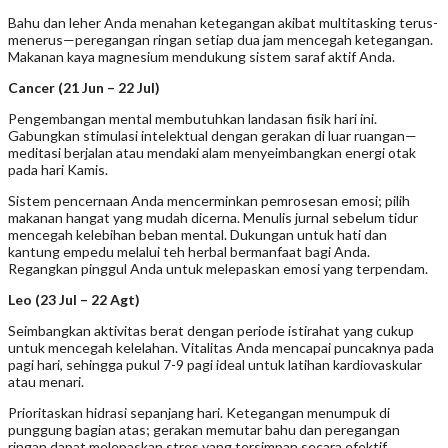
Bahu dan leher Anda menahan ketegangan akibat multitasking terus-
menerus—peregangan ringan setiap dua jam mencegah ketegangan.
Makanan kaya magnesium mendukung sistem saraf aktif Anda.
Cancer (21 Jun – 22 Jul)
Pengembangan mental membutuhkan landasan fisik hari ini.
Gabungkan stimulasi intelektual dengan gerakan di luar ruangan—
meditasi berjalan atau mendaki alam menyeimbangkan energi otak
pada hari Kamis.
Sistem pencernaan Anda mencerminkan pemrosesan emosi; pilih
makanan hangat yang mudah dicerna. Menulis jurnal sebelum tidur
mencegah kelebihan beban mental. Dukungan untuk hati dan
kantung empedu melalui teh herbal bermanfaat bagi Anda.
Regangkan pinggul Anda untuk melepaskan emosi yang terpendam.
Leo (23 Jul – 22 Agt)
Seimbangkan aktivitas berat dengan periode istirahat yang cukup
untuk mencegah kelelahan. Vitalitas Anda mencapai puncaknya pada
pagi hari, sehingga pukul 7-9 pagi ideal untuk latihan kardiovaskular
atau menari.
Prioritaskan hidrasi sepanjang hari. Ketegangan menumpuk di
punggung bagian atas; gerakan memutar bahu dan peregangan
ringan dapat melepaskan stres yang tersimpan secara efektif.