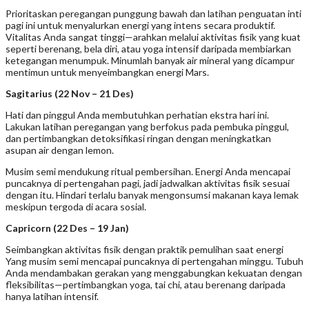
Prioritaskan peregangan punggung bawah dan latihan penguatan inti
pagi ini untuk menyalurkan energi yang intens secara produktif.
Vitalitas Anda sangat tinggi—arahkan melalui aktivitas fisik yang kuat
seperti berenang, bela diri, atau yoga intensif daripada membiarkan
ketegangan menumpuk. Minumlah banyak air mineral yang dicampur
mentimun untuk menyeimbangkan energi Mars.
Sagitarius (22 Nov – 21 Des)
Hati dan pinggul Anda membutuhkan perhatian ekstra hari ini.
Lakukan latihan peregangan yang berfokus pada pembuka pinggul,
dan pertimbangkan detoksifikasi ringan dengan meningkatkan
asupan air dengan lemon.
Musim semi mendukung ritual pembersihan. Energi Anda mencapai
puncaknya di pertengahan pagi, jadi jadwalkan aktivitas fisik sesuai
dengan itu. Hindari terlalu banyak mengonsumsi makanan kaya lemak
meskipun tergoda di acara sosial.
Capricorn (22 Des – 19 Jan)
Seimbangkan aktivitas fisik dengan praktik pemulihan saat energi
Yang musim semi mencapai puncaknya di pertengahan minggu. Tubuh
Anda mendambakan gerakan yang menggabungkan kekuatan dengan
fleksibilitas—pertimbangkan yoga, tai chi, atau berenang daripada
hanya latihan intensif.