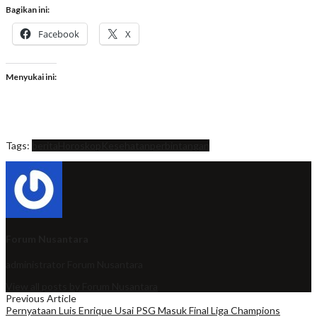
Bagikan ini:
Facebook
X
Menyukai ini:
Tags:
berita
Horoskop
Kesehatan
perbintangan
Forum Nusantara
administrator
Forum Nusantara
View all posts by Forum Nusantara
Previous Article
Pernyataan Luis Enrique Usai PSG Masuk Final Liga Champions