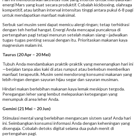
energi Mars yang kuat secara produktif. Cobalah kickboxing, olahraga
kompetitif, atau latihan interval intensitas tinggi antara pukul 6-8 pagi
untuk mendapatkan manfaat maksimal.
Serbuk sari musim semi dapat memicu alergi ringan; tetap terhidrasi
dengan teh herbal hangat. Energi Anda mencapai puncaknya di
pertengahan pagi tetapi menurun setelah makan siang—jadwalkan
tugas-tugas penting sesuai dengan itu. Prioritaskan makanan kaya
magnesium malam ini.
Taurus (20 Apr – 20 Mei)
Tubuh Anda mendambakan praktik-praktik yang menenangkan hari ini
—berjalan tanpa alas kaki di atas rumput atau berkebun memberikan
manfaat terapeutik. Musim semi mendorong konsumsi makanan yang
lebih ringan dengan sayuran hijau segar dan sayuran musiman.
Hindari makan berlebihan makanan kaya lemak meskipun tergoda.
Peregangan leher yang lembut melepaskan ketegangan yang
menumpuk di area leher Anda.
Gemini (21 Mei – 20 Jun)
Stimulasi mental yang berlebihan mengancam sistem saraf Anda hari
ini. Seimbangkan konsumsi informasi Anda dengan keheningan yang
disengaja. Cobalah detoks digital selama dua puluh menit di
pertengahan pagi.