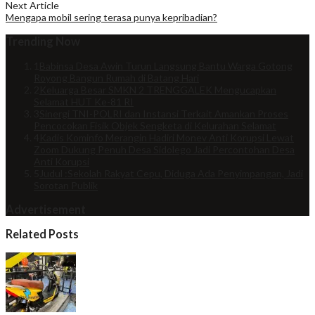
Next Article
Mengapa mobil sering terasa punya kepribadian?
Trending Now
1
Babinsa Desa Awin Turun Langsung Bantu Warga Gotong
Royong Bangun Rumah di Batang Hari
2
Keluarga Besar SMKN 2 TRENGGALEK Mengucapkan
Selamat HUT Ke-81 RI
3
Sinergi TNI-POLRI dan Instansi Terkait Amankan Proses
Pencocokan Fisik Objek Sengketa di Kelurahan Selamat
4
Kadis Kominfo Merangin Hadiri Monev Anti Korupsi Lewat
Zoom Dukung Penuh Desa Sidolego Jadi Percontohan Desa
Anti Korupsi
5
Judul :Sekolah Rakyat Cepu, Diduga Ada Penyimpangan, Jadi
Sorotan Publik
Advertisement
Related Posts