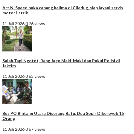
Art N’ Speed buka cabang kelima di Ciledug, siap layani servis
motor listrik
11 Juli 2026
0
76 views
Salah Tapi Ngotot, Bang Jago Maki-Maki dan Pukul Polisi di
Jaktim
11 Juli 2026
0
65 views
Bus PO Bintang Utara Diserang Batu, Dua Sopir Dikeroyok 15
Orang
11 Juli 2026
0
67 views