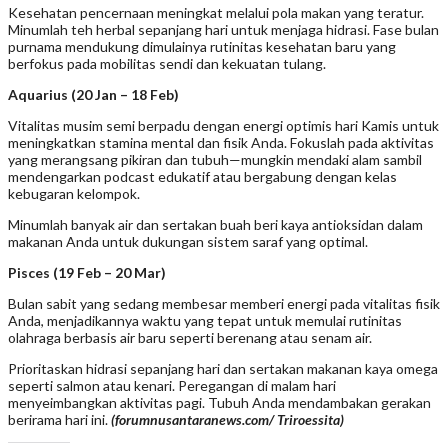
Kesehatan pencernaan meningkat melalui pola makan yang teratur.
Minumlah teh herbal sepanjang hari untuk menjaga hidrasi. Fase bulan
purnama mendukung dimulainya rutinitas kesehatan baru yang
berfokus pada mobilitas sendi dan kekuatan tulang.
Aquarius (20 Jan – 18 Feb)
Vitalitas musim semi berpadu dengan energi optimis hari Kamis untuk
meningkatkan stamina mental dan fisik Anda. Fokuslah pada aktivitas
yang merangsang pikiran dan tubuh—mungkin mendaki alam sambil
mendengarkan podcast edukatif atau bergabung dengan kelas
kebugaran kelompok.
Minumlah banyak air dan sertakan buah beri kaya antioksidan dalam
makanan Anda untuk dukungan sistem saraf yang optimal.
Pisces (19 Feb – 20 Mar)
Bulan sabit yang sedang membesar memberi energi pada vitalitas fisik
Anda, menjadikannya waktu yang tepat untuk memulai rutinitas
olahraga berbasis air baru seperti berenang atau senam air.
Prioritaskan hidrasi sepanjang hari dan sertakan makanan kaya omega
seperti salmon atau kenari. Peregangan di malam hari
menyeimbangkan aktivitas pagi. Tubuh Anda mendambakan gerakan
berirama hari ini.
(forumnusantaranews.com/ Triroessita)