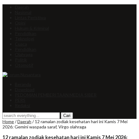
Daerah
Nasional
Lintas Peristiwa
Opini
Hukum & Kriminal
Pendidikan
Teknologi
Cuaca
Pendidikan
Olahraga
Politik
Otomotif
Beranda
Download
PEDOMAN PEMBERITAAN MEDIA SIBER
PERS
Redaksi
Home
/
Daerah
/
12 ramalan zodiak kesehatan hari ini Kamis 7 Mei
2026: Gemini waspada saraf, Virgo olahraga
12 ramalan zodiak kesehatan hari ini Kamis 7 Mei 2026: