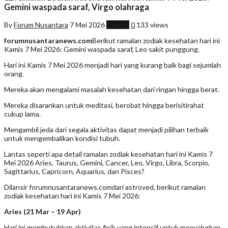
Gemini waspada saraf, Virgo olahraga
By
Forum Nusantara
7 Mei 2026
Daerah
0
133 views
forumnusantaranews.com
Berikut ramalan zodiak kesehatan hari ini
Kamis 7 Mei 2026: Gemini waspada saraf, Leo sakit punggung.
Hari ini Kamis 7 Mei 2026 menjadi hari yang kurang baik bagi sejumlah
orang.
Mereka akan mengalami masalah kesehatan dari ringan hingga berat.
Mereka disarankan untuk meditasi, berobat hingga berisitirahat
cukup lama.
Mengambil jeda dari segala aktivitas dapat menjadi pilihan terbaik
untuk mengembalikan kondisi tubuh.
Lantas seperti apa detail ramalan zodiak kesehatan hari ini Kamis 7
Mei 2026 Aries, Taurus, Gemini, Cancer, Leo, Virgo, Libra, Scorpio,
Sagittarius, Capricorn, Aquarius, dan Pisces?
Dilansir forumnusantaranews.comdari astroved, berikut ramalan
zodiak kesehatan hari ini Kamis 7 Mei 2026:
Aries (21 Mar – 19 Apr)
Hari ini membutuhkan aktivitas fisik yang intensif untuk menyalurkan