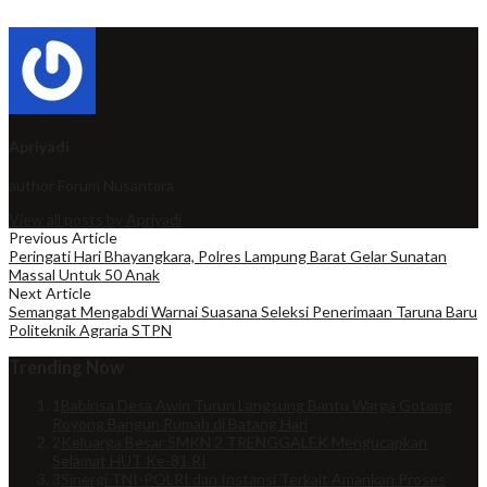
Apriyadi
author
Forum Nusantara
View all posts by Apriyadi
Previous Article
Peringati Hari Bhayangkara, Polres Lampung Barat Gelar Sunatan
Massal Untuk 50 Anak
Next Article
Semangat Mengabdi Warnai Suasana Seleksi Penerimaan Taruna Baru
Politeknik Agraria STPN
Trending Now
1
Babinsa Desa Awin Turun Langsung Bantu Warga Gotong
Royong Bangun Rumah di Batang Hari
2
Keluarga Besar SMKN 2 TRENGGALEK Mengucapkan
Selamat HUT Ke-81 RI
3
Sinergi TNI-POLRI dan Instansi Terkait Amankan Proses