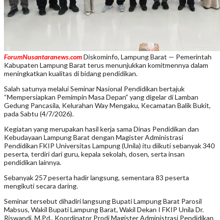
ForumNusantaranews.com
Diskominfo, Lampung Barat — Pemerintah
Kabupaten Lampung Barat terus menunjukkan komitmennya dalam
meningkatkan kualitas di bidang pendidikan.
Salah satunya melalui Seminar Nasional Pendidikan bertajuk
“Mempersiapkan Pemimpin Masa Depan” yang digelar di Lamban
Gedung Pancasila, Kelurahan Way Mengaku, Kecamatan Balik Bukit,
pada Sabtu (4/7/2026).
Kegiatan yang merupakan hasil kerja sama Dinas Pendidikan dan
Kebudayaan Lampung Barat dengan Magister Administrasi
Pendidikan FKIP Universitas Lampung (Unila) itu diikuti sebanyak 340
peserta, terdiri dari guru, kepala sekolah, dosen, serta insan
pendidikan lainnya.
Sebanyak 257 peserta hadir langsung, sementara 83 peserta
mengikuti secara daring.
Seminar tersebut dihadiri langsung Bupati Lampung Barat Parosil
Mabsus, Wakil Bupati Lampung Barat, Wakil Dekan I FKIP Unila Dr.
Riswandi, M.Pd., Koordinator Prodi Magister Administrasi Pendidikan