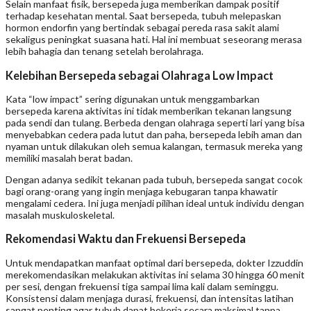
Selain manfaat fisik, bersepeda juga memberikan dampak positif
terhadap kesehatan mental. Saat bersepeda, tubuh melepaskan
hormon endorfin yang bertindak sebagai pereda rasa sakit alami
sekaligus peningkat suasana hati. Hal ini membuat seseorang merasa
lebih bahagia dan tenang setelah berolahraga.
Kelebihan Bersepeda sebagai Olahraga Low Impact
Kata “low impact” sering digunakan untuk menggambarkan
bersepeda karena aktivitas ini tidak memberikan tekanan langsung
pada sendi dan tulang. Berbeda dengan olahraga seperti lari yang bisa
menyebabkan cedera pada lutut dan paha, bersepeda lebih aman dan
nyaman untuk dilakukan oleh semua kalangan, termasuk mereka yang
memiliki masalah berat badan.
Dengan adanya sedikit tekanan pada tubuh, bersepeda sangat cocok
bagi orang-orang yang ingin menjaga kebugaran tanpa khawatir
mengalami cedera. Ini juga menjadi pilihan ideal untuk individu dengan
masalah muskuloskeletal.
Rekomendasi Waktu dan Frekuensi Bersepeda
Untuk mendapatkan manfaat optimal dari bersepeda, dokter Izzuddin
merekomendasikan melakukan aktivitas ini selama 30 hingga 60 menit
per sesi, dengan frekuensi tiga sampai lima kali dalam seminggu.
Konsistensi dalam menjaga durasi, frekuensi, dan intensitas latihan
sangat penting agar tubuh dapat bekerja secara maksimal tanpa