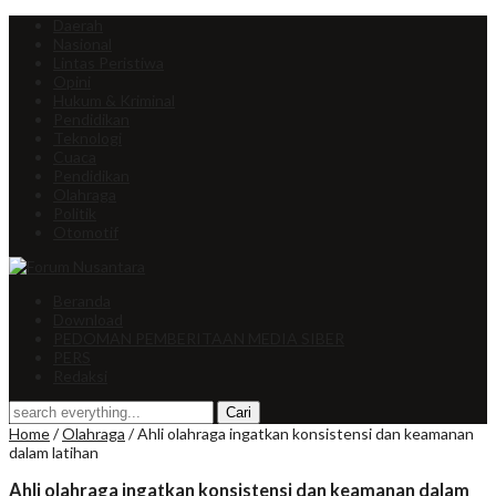
Daerah
Nasional
Lintas Peristiwa
Opini
Hukum & Kriminal
Pendidikan
Teknologi
Cuaca
Pendidikan
Olahraga
Politik
Otomotif
Beranda
Download
PEDOMAN PEMBERITAAN MEDIA SIBER
PERS
Redaksi
Home
/
Olahraga
/
Ahli olahraga ingatkan konsistensi dan keamanan
dalam latihan
Ahli olahraga ingatkan konsistensi dan keamanan dalam