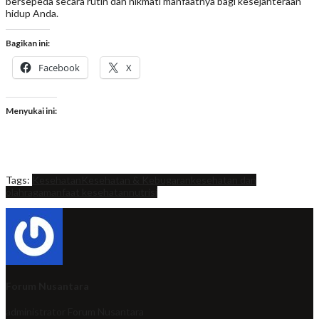
bersepeda secara rutin dan nikmati manfaatnya bagi kesejahteraan
hidup Anda.
Bagikan ini:
Facebook
X
Menyukai ini:
Tags:
Kesehatan
Kesehatan & Kebugaran
kesehatan dan
olahraga
manfaat kesehatan
nutrisi
Forum Nusantara
administrator
Forum Nusantara