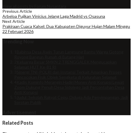
View all posts by Forum Nusantara
Previous Article
Arbeloa Pujikan Vinicius Jelang Laga Madrid vs Osasuna
Next Article
Prakiraan Cuaca Kalsel: Dua Kabupaten Diguyur Hujan Malam Minggu
22 Februari 2026
Trending Now
1
Babinsa Desa Awin Turun Langsung Bantu Warga Gotong
Royong Bangun Rumah di Batang Hari
2
Keluarga Besar SMKN 2 TRENGGALEK Mengucapkan
Selamat HUT Ke-81 RI
3
Sinergi TNI-POLRI dan Instansi Terkait Amankan Proses
Pencocokan Fisik Objek Sengketa di Kelurahan Selamat
4
Kadis Kominfo Merangin Hadiri Monev Anti Korupsi Lewat
Zoom Dukung Penuh Desa Sidolego Jadi Percontohan Desa
Anti Korupsi
5
Judul :Sekolah Rakyat Cepu, Diduga Ada Penyimpangan, Jadi
Sorotan Publik
Advertisement
Related Posts