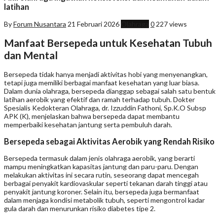
latihan
By
Forum Nusantara
21 Februari 2026
Olahraga
0
227 views
Manfaat Bersepeda untuk Kesehatan Tubuh
dan Mental
Bersepeda tidak hanya menjadi aktivitas hobi yang menyenangkan,
tetapi juga memiliki berbagai manfaat kesehatan yang luar biasa.
Dalam dunia olahraga, bersepeda dianggap sebagai salah satu bentuk
latihan aerobik yang efektif dan ramah terhadap tubuh. Dokter
Spesialis Kedokteran Olahraga, dr. Izzuddin Fathoni, Sp.K.O Subsp
APK (K), menjelaskan bahwa bersepeda dapat membantu
memperbaiki kesehatan jantung serta pembuluh darah.
Bersepeda sebagai Aktivitas Aerobik yang Rendah Risiko
Bersepeda termasuk dalam jenis olahraga aerobik, yang berarti
mampu meningkatkan kapasitas jantung dan paru-paru. Dengan
melakukan aktivitas ini secara rutin, seseorang dapat mencegah
berbagai penyakit kardiovaskular seperti tekanan darah tinggi atau
penyakit jantung koroner. Selain itu, bersepeda juga bermanfaat
dalam menjaga kondisi metabolik tubuh, seperti mengontrol kadar
gula darah dan menurunkan risiko diabetes tipe 2.