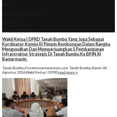
Amir
author
Forum Nusantara
Wartawan
View all posts by Amir
Wakil Ketua I DPRD Tanah Bumbu Yang Juga Sebagai
Kordinator Komisi III Pimpin Rombongan Dalam Rangka
Mengusulkan Dan Memperjuangkan 5 Pembangunan
Infrastruktur Strategis Di Tanah Bumbu Ke BPJN XI
Banjarmasin.
Tanah Bumbu,Forumnusantaranews.com Tanah Bumbu,Kamis 06
Agustus 2026.Wakil Ketua I DPRD
read more +