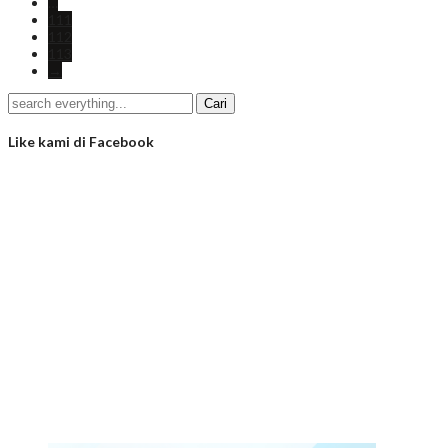
…
111
112
113
→
Like kami di Facebook