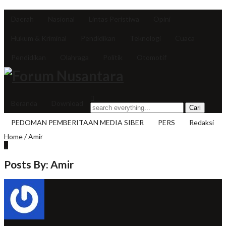
Daerah
Nasional
Lintas Peristiwa
Opini
Hukum & Kriminal
Pendidikan
Teknologi
Cuaca
Pendidikan
Olahraga
Politik
Otomotif
Beranda
Download
PEDOMAN PEMBERITAAN MEDIA SIBER
PERS
Redaksi
Home
/
Amir
Posts By: Amir