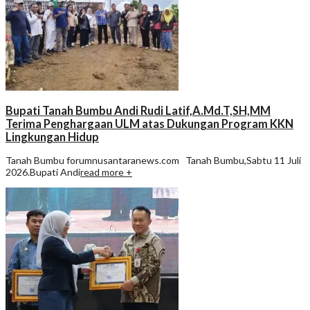
Bupati Tanah Bumbu Andi Rudi Latif,A.Md.T,SH,MM
Terima Penghargaan ULM atas Dukungan Program KKN
Lingkungan Hidup
Tanah Bumbu forumnusantaranews.com Tanah Bumbu,Sabtu 11 Juli
2026.Bupati Andi
read more +