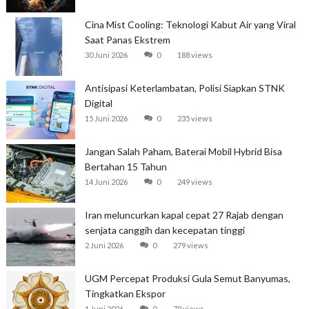
Cina Mist Cooling: Teknologi Kabut Air yang Viral
Saat Panas Ekstrem
30 Juni 2026
0
188 views
Antisipasi Keterlambatan, Polisi Siapkan STNK
Digital
15 Juni 2026
0
235 views
Jangan Salah Paham, Baterai Mobil Hybrid Bisa
Bertahan 15 Tahun
14 Juni 2026
0
249 views
Iran meluncurkan kapal cepat 27 Rajab dengan
senjata canggih dan kecepatan tinggi
2 Juni 2026
0
279 views
UGM Percepat Produksi Gula Semut Banyumas,
Tingkatkan Ekspor
1 Juni 2026
0
79 views