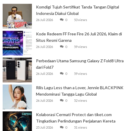
Komdigi Tujuh Sertifikat Tanda Tangan Digital
Indonesia Diakui Global
26 Juli 2026
0
53 views
Kode Redeem FF Free Fire 26 Juli 2026, Klaim di
Situs Resmi Garena
26 Juli 2026
0
59 views
Perbedaan Utama Samsung Galaxy Z Fold8 Ultra
dari Fold7
26 Juli 2026
0
59 views
Rilis Lagu Less than a Lover, Jennie BLACKPINK
Mendominasi Tangga Lagu Global
26 Juli 2026
0
52 views
Kolaborasi Cermati Protect dan tiket.com
Tingkatkan Perlindungan Perjalanan Kereta
25 Juli 2026
0
51 views