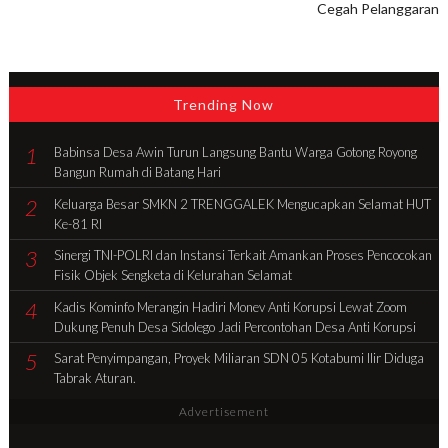
Cegah Pelanggaran
Trending Now
1
Babinsa Desa Awin Turun Langsung Bantu Warga Gotong Royong
Bangun Rumah di Batang Hari
2
Keluarga Besar SMKN 2 TRENGGALEK Mengucapkan Selamat HUT
Ke-81 RI
3
Sinergi TNI-POLRI dan Instansi Terkait Amankan Proses Pencocokan
Fisik Objek Sengketa di Kelurahan Selamat
4
Kadis Kominfo Merangin Hadiri Monev Anti Korupsi Lewat Zoom
Dukung Penuh Desa Sidolego Jadi Percontohan Desa Anti Korupsi
5
Sarat Penyimpangan, Proyek Miliaran SDN 05 Kotabumi Ilir Diduga
Tabrak Aturan.
Advertisement