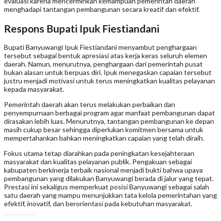
evaluasi karena mencerminkan kemampuan pemerintah daerah
menghadapi tantangan pembangunan secara kreatif dan efektif.
Respons Bupati Ipuk Fiestiandani
Bupati Banyuwangi Ipuk Fiestiandani menyambut penghargaan
tersebut sebagai bentuk apresiasi atas kerja keras seluruh elemen
daerah. Namun, menurutnya, penghargaan dari pemerintah pusat
bukan alasan untuk berpuas diri. Ipuk menegaskan capaian tersebut
justru menjadi motivasi untuk terus meningkatkan kualitas pelayanan
kepada masyarakat.
Pemerintah daerah akan terus melakukan perbaikan dan
penyempurnaan berbagai program agar manfaat pembangunan dapat
dirasakan lebih luas. Menurutnya, tantangan pembangunan ke depan
masih cukup besar sehingga diperlukan komitmen bersama untuk
mempertahankan bahkan meningkatkan capaian yang telah diraih.
Fokus utama tetap diarahkan pada peningkatan kesejahteraan
masyarakat dan kualitas pelayanan publik. Pengakuan sebagai
kabupaten berkinerja terbaik nasional menjadi bukti bahwa upaya
pembangunan yang dilakukan Banyuwangi berada di jalur yang tepat.
Prestasi ini sekaligus memperkuat posisi Banyuwangi sebagai salah
satu daerah yang mampu menunjukkan tata kelola pemerintahan yang
efektif, inovatif, dan berorientasi pada kebutuhan masyarakat.