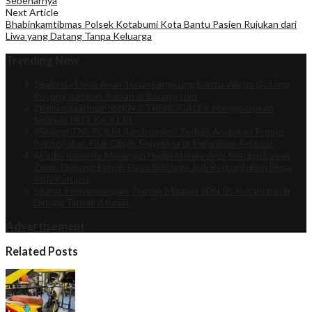
Sebenarnya
Next Article
Bhabinkamtibmas Polsek Kotabumi Kota Bantu Pasien Rujukan dari
Liwa yang Datang Tanpa Keluarga
Trending Now
1
Babinsa Desa Awin Turun Langsung Bantu Warga Gotong
Royong Bangun Rumah di Batang Hari
2
Keluarga Besar SMKN 2 TRENGGALEK Mengucapkan
Selamat HUT Ke-81 RI
3
Sinergi TNI-POLRI dan Instansi Terkait Amankan Proses
Pencocokan Fisik Objek Sengketa di Kelurahan Selamat
4
Kadis Kominfo Merangin Hadiri Monev Anti Korupsi Lewat
Zoom Dukung Penuh Desa Sidolego Jadi Percontohan Desa
Anti Korupsi
5
Sarat Penyimpangan, Proyek Miliaran SDN 05 Kotabumi Ilir
Diduga Tabrak Aturan.
Advertisement
Related Posts