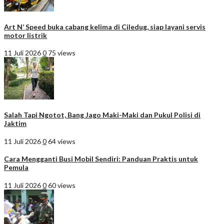
Art N’ Speed buka cabang kelima di Ciledug, siap layani servis
motor listrik
11 Juli 2026
0
75 views
Salah Tapi Ngotot, Bang Jago Maki-Maki dan Pukul Polisi di
Jaktim
11 Juli 2026
0
64 views
Cara Mengganti Busi Mobil Sendiri: Panduan Praktis untuk
Pemula
11 Juli 2026
0
60 views