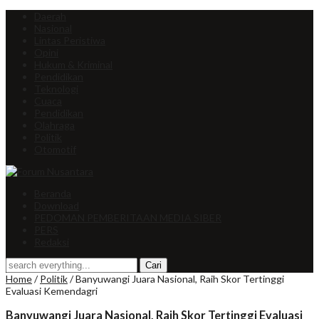
Daerah
Nasional
Lintas Peristiwa
Opini
Hukum & Kriminal
Pendidikan
Teknologi
Cuaca
Pendidikan
Olahraga
Politik
Otomotif
Beranda
Download
PEDOMAN PEMBERITAAN MEDIA SIBER
PERS
Redaksi
Home
/
Politik
/
Banyuwangi Juara Nasional, Raih Skor Tertinggi
Evaluasi Kemendagri
Banyuwangi Juara Nasional, Raih Skor Tertinggi Evaluasi