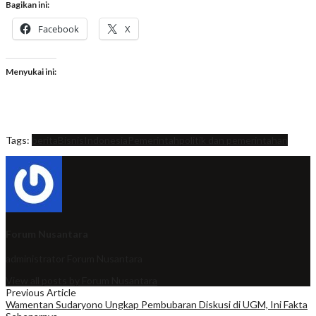
Bagikan ini:
Facebook
X
Menyukai ini:
Tags:
berita
Bisnis
Indonesia
Pemerintah
politik dan pemerintahan
Forum Nusantara
administrator
Forum Nusantara
View all posts by Forum Nusantara
Previous Article
Wamentan Sudaryono Ungkap Pembubaran Diskusi di UGM, Ini Fakta