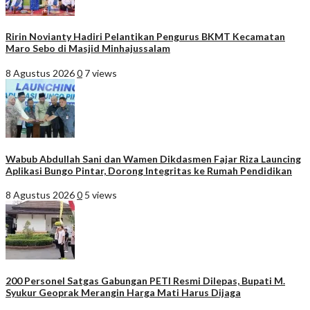
Ririn Novianty Hadiri Pelantikan Pengurus BKMT Kecamatan
Maro Sebo di Masjid Minhajussalam
8 Agustus 2026
0
7 views
Wabub Abdullah Sani dan Wamen Dikdasmen Fajar Riza Launcing
Aplikasi Bungo Pintar, Dorong Integritas ke Rumah Pendidikan
8 Agustus 2026
0
5 views
200 Personel Satgas Gabungan PETI Resmi Dilepas, Bupati M.
Syukur Geoprak Merangin Harga Mati Harus Dijaga