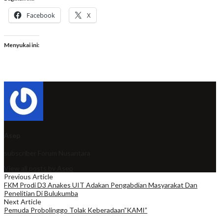
Facebook
X
Menyukai ini:
Asep
subscriber
Forum Nusantara
View all posts by Asep
Previous Article
FKM Prodi D3 Anakes UIT Adakan Pengabdian Masyarakat Dan
Penelitian Di Bulukumba
Next Article
Pemuda Probolinggo Tolak Keberadaan”KAMI”