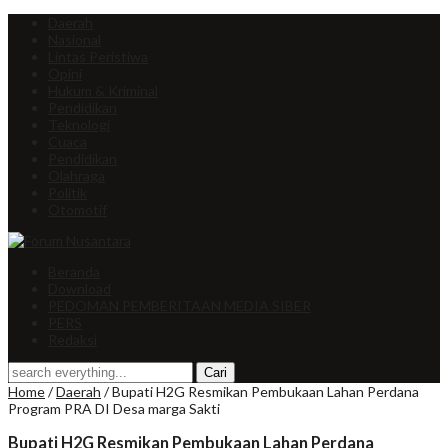
Daerah
Nasional
Lintas Peristiwa
Opini
Hukum & Kriminal
Pendidikan
Teknologi
Cuaca
Pendidikan
Olahraga
Politik
Otomotif
Beranda
Download
PEDOMAN PEMBERITAAN MEDIA SIBER
PERS
Redaksi
Home
/
Daerah
/
Bupati H2G Resmikan Pembukaan Lahan Perdana
Program PRA DI Desa marga Sakti
Bupati H2G Resmikan Pembukaan Lahan Perdana