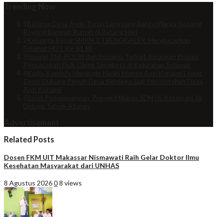
Trending Now
1
Babinsa Desa Awin Turun Langsung Bantu Warga Gotong
Royong Bangun Rumah di Batang Hari
2
Keluarga Besar SMKN 2 TRENGGALEK Mengucapkan
Selamat HUT Ke-81 RI
3
Sinergi TNI-POLRI dan Instansi Terkait Amankan Proses
Pencocokan Fisik Objek Sengketa di Kelurahan Selamat
4
Kadis Kominfo Merangin Hadiri Monev Anti Korupsi Lewat
Zoom Dukung Penuh Desa Sidolego Jadi Percontohan Desa
Anti Korupsi
5
Sarat Penyimpangan, Proyek Miliaran SDN 05 Kotabumi Ilir
Diduga Tabrak Aturan.
Advertisement
Related Posts
Dosen FKM UIT Makassar Nismawati Raih Gelar Doktor Ilmu
Kesehatan Masyarakat dari UNHAS
8 Agustus 2026
0
8 views