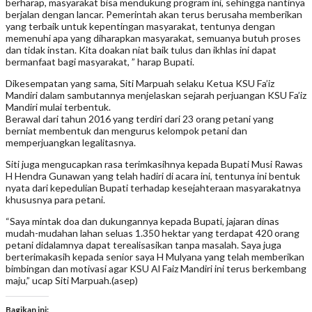
berharap, masyarakat bisa mendukung program ini, sehingga nantinya
berjalan dengan lancar. Pemerintah akan terus berusaha memberikan
yang terbaik untuk kepentingan masyarakat, tentunya dengan
memenuhi apa yang diharapkan masyarakat, semuanya butuh proses
dan tidak instan. Kita doakan niat baik tulus dan ikhlas ini dapat
bermanfaat bagi masyarakat, ” harap Bupati.
Dikesempatan yang sama, Siti Marpuah selaku Ketua KSU Fa’iz
Mandiri dalam sambutannya menjelaskan sejarah perjuangan KSU Fa’iz
Mandiri mulai terbentuk.
Berawal dari tahun 2016 yang terdiri dari 23 orang petani yang
berniat membentuk dan mengurus kelompok petani dan
memperjuangkan legalitasnya.
Siti juga mengucapkan rasa terimkasihnya kepada Bupati Musi Rawas
H Hendra Gunawan yang telah hadiri di acara ini, tentunya ini bentuk
nyata dari kepedulian Bupati terhadap kesejahteraan masyarakatnya
khususnya para petani.
“Saya mintak doa dan dukungannya kepada Bupati, jajaran dinas
mudah-mudahan lahan seluas 1.350 hektar yang terdapat 420 orang
petani didalamnya dapat terealisasikan tanpa masalah. Saya juga
berterimakasih kepada senior saya H Mulyana yang telah memberikan
bimbingan dan motivasi agar KSU Al Faiz Mandiri ini terus berkembang
maju,” ucap Siti Marpuah.(asep)
Bagikan ini: