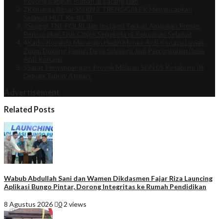
Royong Bangun Rumah di Batang Hari
2
Keluarga Besar SMKN 2 TRENGGALEK Mengucapkan
Selamat HUT Ke-81 RI
3
Sinergi TNI-POLRI dan Instansi Terkait Amankan Proses
Pencocokan Fisik Objek Sengketa di Kelurahan Selamat
4
Kadis Kominfo Merangin Hadiri Monev Anti Korupsi Lewat
Zoom Dukung Penuh Desa Sidolego Jadi Percontohan Desa
Anti Korupsi
5
Sarat Penyimpangan, Proyek Miliaran SDN 05 Kotabumi Ilir
Diduga Tabrak Aturan.
Advertisement
Related Posts
Wabub Abdullah Sani dan Wamen Dikdasmen Fajar Riza Launcing
Aplikasi Bungo Pintar, Dorong Integritas ke Rumah Pendidikan
8 Agustus 2026
0
2 views