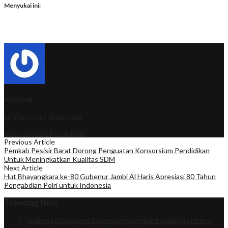
Menyukai ini:
Apriyadi
author
Forum Nusantara
View all posts by Apriyadi
Previous Article
Pemkab Pesisir Barat Dorong Penguatan Konsorsium Pendidikan
Untuk Meningkatkan Kualitas SDM
Next Article
Hut Bhayangkara ke-80 Gubenur Jambi Al Haris Apresiasi 80 Tahun
Pengabdian Polri untuk Indonesia
Trending Now
1
Babinsa Desa Awin Turun Langsung Bantu Warga Gotong