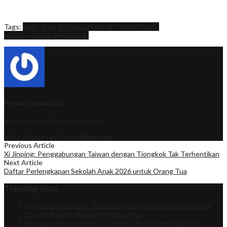
Tags:
anak -anak dan keluarga
Anak Sekolah
Anak-
anak
Kesehatan
Pendidikan
Forum Nusantara
administrator
Forum Nusantara
View all posts by Forum Nusantara
Previous Article
Xi Jinping: Penggabungan Taiwan dengan Tiongkok Tak Terhentikan
Next Article
Daftar Perlengkapan Sekolah Anak 2026 untuk Orang Tua
Trending Now
1
Babinsa Desa Awin Turun Langsung Bantu Warga Gotong
Royong Bangun Rumah di Batang Hari
2
Keluarga Besar SMKN 2 TRENGGALEK Mengucapkan