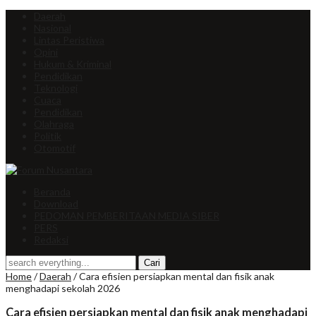
Daerah
Nasional
Lintas Peristiwa
Opini
Hukum & Kriminal
Pendidikan
Teknologi
Cuaca
Pendidikan
Olahraga
Politik
Otomotif
Beranda
Download
PEDOMAN PEMBERITAAN MEDIA SIBER
PERS
Redaksi
Home
/
Daerah
/
Cara efisien persiapkan mental dan fisik anak
menghadapi sekolah 2026
Cara efisien persiapkan mental dan fisik anak menghadapi