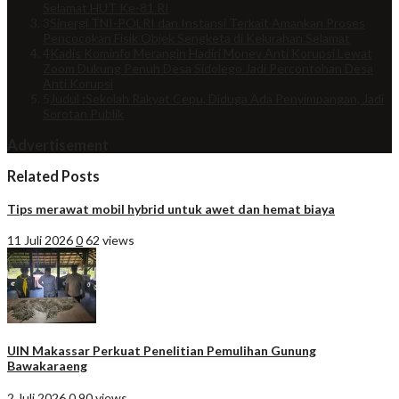
Selamat HUT Ke-81 RI
3
Sinergi TNI-POLRI dan Instansi Terkait Amankan Proses
Pencocokan Fisik Objek Sengketa di Kelurahan Selamat
4
Kadis Kominfo Merangin Hadiri Monev Anti Korupsi Lewat
Zoom Dukung Penuh Desa Sidolego Jadi Percontohan Desa
Anti Korupsi
5
Judul :Sekolah Rakyat Cepu, Diduga Ada Penyimpangan, Jadi
Sorotan Publik
Advertisement
Related Posts
Tips merawat mobil hybrid untuk awet dan hemat biaya
11 Juli 2026
0
62 views
UIN Makassar Perkuat Penelitian Pemulihan Gunung
Bawakaraeng
2 Juli 2026
0
90 views