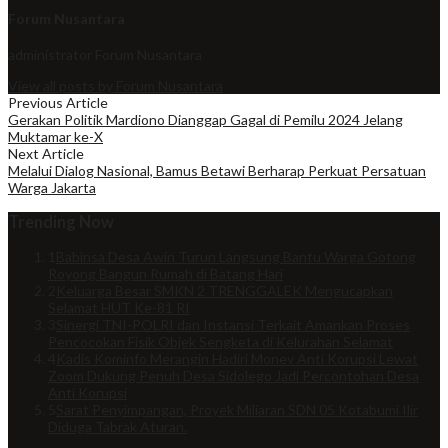
Forum Nusantara
administrator
Forum Nusantara
View all posts by Forum Nusantara
Previous Article
Gerakan Politik Mardiono Dianggap Gagal di Pemilu 2024 Jelang
Muktamar ke-X
Next Article
Melalui Dialog Nasional, Bamus Betawi Berharap Perkuat Persatuan
Warga Jakarta
Trending Now
1
Babinsa Desa Awin Turun Langsung Bantu Warga Gotong
Royong Bangun Rumah di Batang Hari
2
Keluarga Besar SMKN 2 TRENGGALEK Mengucapkan
Selamat HUT Ke-81 RI
3
Sinergi TNI-POLRI dan Instansi Terkait Amankan Proses
Pencocokan Fisik Objek Sengketa di Kelurahan Selamat
4
Kadis Kominfo Merangin Hadiri Monev Anti Korupsi Lewat
Zoom Dukung Penuh Desa Sidolego Jadi Percontohan Desa
Anti Korupsi
5
Sarat Penyimpangan, Proyek Miliaran SDN 05 Kotabumi Ilir
Diduga Tabrak Aturan.