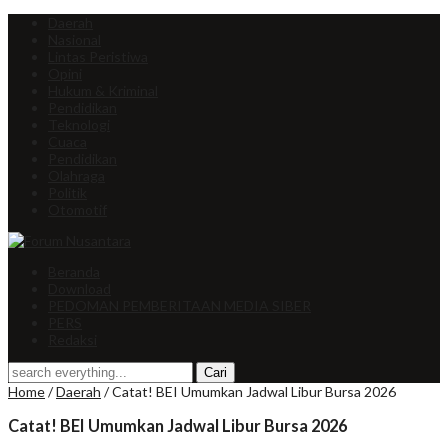
Daerah
Nasional
Lintas Peristiwa
Opini
Hukum & Kriminal
Pendidikan
Teknologi
Cuaca
Pendidikan
Olahraga
Politik
Otomotif
Beranda
Download
PEDOMAN PEMBERITAAN MEDIA SIBER
PERS
Redaksi
Home
/
Daerah
/
Catat! BEI Umumkan Jadwal Libur Bursa 2026
Catat! BEI Umumkan Jadwal Libur Bursa 2026