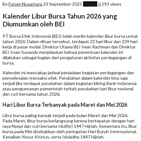
By
Forum Nusantara
23 September 2025
Daerah
0
293 views
Kalender Libur Bursa Tahun 2026 yang
Diumumkan oleh BEI
PT Bursa Efek Indonesia (BEI) telah merilis kalender libur bursa untuk
tahun 2026. Dalam rilisan tersebut, terdapat 22 hari libur dan 239 hari
kerja di pasar modal. Direktur Utama BEI Iman Rachman dan Direktur
BEI Irvan Susandy menjelaskan bahwa penentuan kalender ini
dilakukan sebagai bagian dari pengaturan aktivitas perdagangan di
bursa.
Kalender ini mencakup jadwal peniadaan kegiatan perdagangan dan
penyelesaian transaksi efek. Perubahan dalam kalender bisa saja
terjadi jika terdapat perubahan dalam kegiatan kliring Bank Indonesia
atau pengumuman pemerintah terkait perubahan hari libur nasional
dan cuti bersama tahun 2026.
Hari Libur Bursa Terbanyak pada Maret dan Mei 2026
Libur bursa paling banyak terjadi pada bulan Maret dan Mei 2026.
Pada Maret, libur bursa berlangsung karena bertepatan dengan hari
raya Nyepi dan cuti bersama Idulfitri 1447 Hijriah. Sementara itu, libur
bursa pada Mei disebabkan oleh peringatan Hari Buruh Internasional,
Kenaikan Yesus Kristus, serta Iduladha 1447 Hijriah.