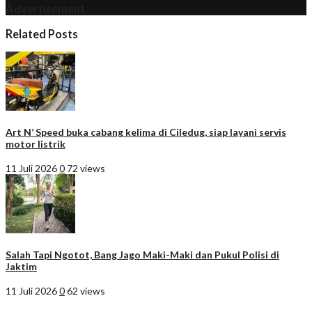
Advertisement
Related Posts
Art N’ Speed buka cabang kelima di Ciledug, siap layani servis
motor listrik
11 Juli 2026
0
72 views
Salah Tapi Ngotot, Bang Jago Maki-Maki dan Pukul Polisi di
Jaktim
11 Juli 2026
0
62 views