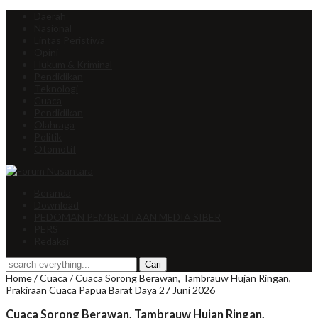
Daerah
Nasional
Lintas Peristiwa
Opini
Hukum & Kriminal
Pendidikan
Teknologi
Cuaca
Pendidikan
Olahraga
Politik
Otomotif
Beranda
Download
PEDOMAN PEMBERITAAN MEDIA SIBER
PERS
Redaksi
Home
/
Cuaca
/
Cuaca Sorong Berawan, Tambrauw Hujan Ringan,
Prakiraan Cuaca Papua Barat Daya 27 Juni 2026
Cuaca Sorong Berawan, Tambrauw Hujan Ringan,