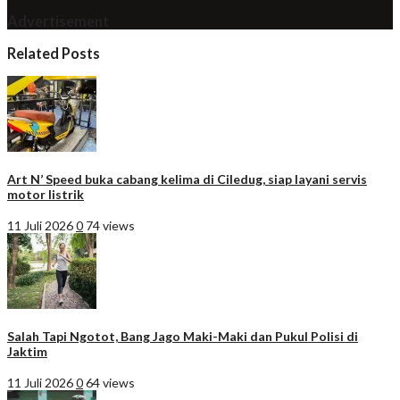
Advertisement
Related Posts
Art N’ Speed buka cabang kelima di Ciledug, siap layani servis
motor listrik
11 Juli 2026
0
74 views
Salah Tapi Ngotot, Bang Jago Maki-Maki dan Pukul Polisi di
Jaktim
11 Juli 2026
0
64 views