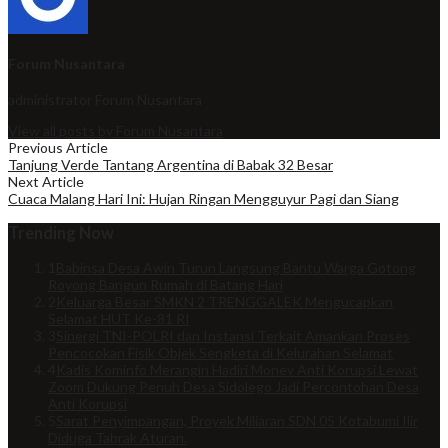
Forum Nusantara
administrator
Forum Nusantara
View all posts by Forum Nusantara
Previous Article
Tanjung Verde Tantang Argentina di Babak 32 Besar
Next Article
Cuaca Malang Hari Ini: Hujan Ringan Mengguyur Pagi dan Siang
Trending Now
1
Babinsa Desa Awin Turun Langsung Bantu Warga Gotong
Royong Bangun Rumah di Batang Hari
2
Keluarga Besar SMKN 2 TRENGGALEK Mengucapkan
Selamat HUT Ke-81 RI
3
Sinergi TNI-POLRI dan Instansi Terkait Amankan Proses
Pencocokan Fisik Objek Sengketa di Kelurahan Selamat
4
Kadis Kominfo Merangin Hadiri Monev Anti Korupsi Lewat
Zoom Dukung Penuh Desa Sidolego Jadi Percontohan Desa
Anti Korupsi
5
Sarat Penyimpangan, Proyek Miliaran SDN 05 Kotabumi Ilir
Diduga Tabrak Aturan.