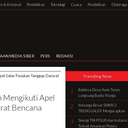
 & Kriminal
Pendidikan
Teknologi
Cuaca
Pendidikan
Olahraga
AAN MEDIA SIBER
PERS
REDAKSI
pel Gelar Pasukan Tanggap Darurat
Trending Now
1
Babinsa Desa Awin Turun
 Mengikuti Apel
Langsung Bantu Warga
Gotong Royong Bangun Rumah
2
rat Bencana
Keluarga Besar SMKN 2
di Batang Hari
TRENGGALEK Mengucapkan
Selamat HUT Ke-81 RI
3
Sinergi TNI-POLRI dan Instansi
Terkait Amankan Proses