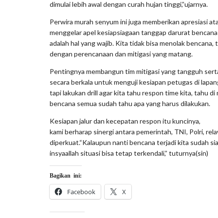
dimulai lebih awal dengan curah hujan tinggi,”ujarnya.
Perwira murah senyum ini juga memberikan apresiasi atas
menggelar apel kesiapsiagaan tanggap darurat bencana
adalah hal yang wajib. Kita tidak bisa menolak bencana, 
dengan perencanaan dan mitigasi yang matang.
Pentingnya membangun tim mitigasi yang tangguh serta m
secara berkala untuk menguji kesiapan petugas di lapang
tapi lakukan drill agar kita tahu respon time kita, tahu 
bencana semua sudah tahu apa yang harus dilakukan.
Kesiapan jalur dan kecepatan respon itu kuncinya,
kami berharap sinergi antara pemerintah, TNI, Polri, re
diperkuat.“Kalaupun nanti bencana terjadi kita sudah s
insyaallah situasi bisa tetap terkendali,” tuturnya(sin)
Bagikan ini:
Facebook
X