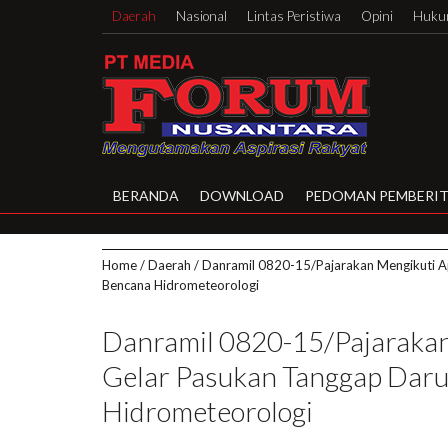
Daerah
Nasional
Lintas Peristiwa
Opini
Hukum
BERANDA
DOWNLOAD
PEDOMAN PEMBERIT
Home
/
Daerah
/
Danramil 0820-15/Pajarakan Mengikuti A
Bencana Hidrometeorologi
Danramil 0820-15/Pajarakan
Gelar Pasukan Tanggap Daru
Hidrometeorologi