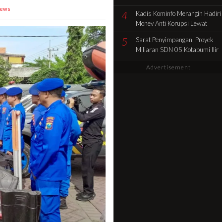
Pencocokan Fisik Objek
iews
4
Kadis Kominfo Merangin Hadiri
Sengketa di Kelurahan Selamat
Monev Anti Korupsi Lewat
Zoom Dukung Penuh Desa
5
Sarat Penyimpangan, Proyek
Sidolego Jadi Percontohan
Miliaran SDN 05 Kotabumi Ilir
Desa Anti Korupsi
Diduga Tabrak Aturan.
Advertisement