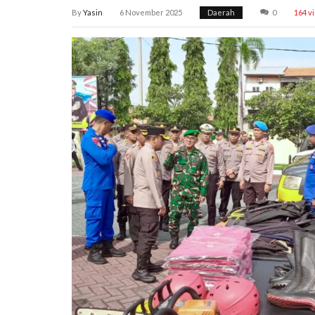
By
Yasin
6 November 2025
Daerah
0
164 v