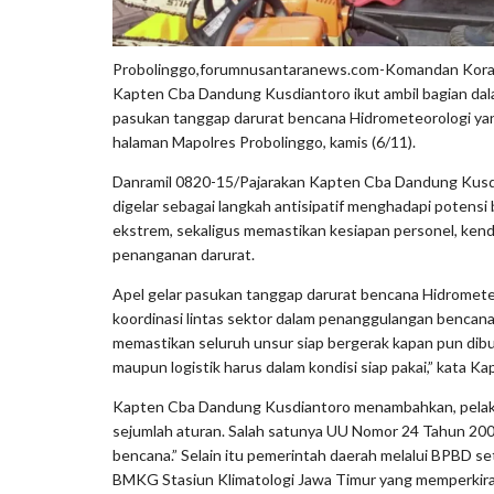
Probolinggo,forumnusantaranews.com-Komandan Korami
Kapten Cba Dandung Kusdiantoro ikut ambil bagian dal
pasukan tanggap darurat bencana Hidrometeorologi yan
halaman Mapolres Probolinggo, kamis (6/11).
Danramil 0820-15/Pajarakan Kapten Cba Dandung Kusdi
digelar sebagai langkah antisipatif menghadapi potens
ekstrem, sekaligus memastikan kesiapan personel, kend
penanganan darurat.
Apel gelar pasukan tanggap darurat bencana Hidromet
koordinasi lintas sektor dalam penanggulangan bencana.
memastikan seluruh unsur siap bergerak kapan pun dibut
maupun logistik harus dalam kondisi siap pakai,” kata 
Kapten Cba Dandung Kusdiantoro menambahkan, pelaks
sejumlah aturan. Salah satunya UU Nomor 24 Tahun 2
bencana.” Selain itu pemerintah daerah melalui BPBD se
BMKG Stasiun Klimatologi Jawa Timur yang memperkir