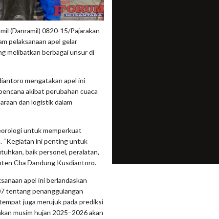
l (Danramil) 0820-15/Pajarakan
am pelaksanaan apel gelar
g melibatkan berbagai unsur di
antoro mengatakan apel ini
i bencana akibat perubahan cuaca
araan dan logistik dalam
eorologi untuk memperkuat
 “Kegiatan ini penting untuk
uhkan, baik personel, peralatan,
Kapten Cba Dandung Kusdiantoro.
anaan apel ini berlandaskan
007 tentang penanggulangan
tempat juga merujuk pada prediksi
akan musim hujan 2025–2026 akan