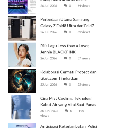
Garena
26 Juli 2026
0
64 views
Perbedaan Utama Samsung
Galaxy Z Fold8 Ultra dari Fold7
26 Juli 2026
0
65 views
Rilis Lagu Less than a Lover,
Jennie BLACKPINK
Mendominasi Tangga Lagu
26 Juli 2026
0
57 views
Global
Kolaborasi Cermati Protect dan
tiket.com Tingkatkan
Perlindungan Perjalanan Kereta
25 Juli 2026
0
55 views
Cina Mist Cooling: Teknologi
Kabut Air yang Viral Saat Panas
Ekstrem
30 Juni 2026
0
195
views
Antisipasi Keterlambatan, Polisi