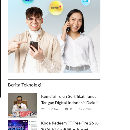
Berita Teknologi
Komdigi Tujuh Sertifikat Tanda
Tangan Digital Indonesia Diakui
Global
26 Juli 2026
0
59 views
Kode Redeem FF Free Fire 26 Juli
2026, Klaim di Situs Resmi