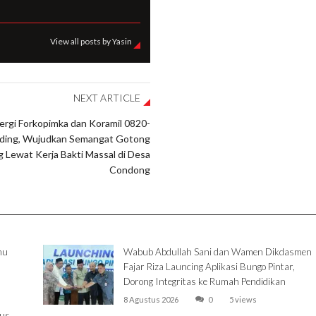
View all posts by Yasin
NEXT ARTICLE
ergi Forkopimka dan Koramil 0820-
ding, Wujudkan Semangat Gotong
 Lewat Kerja Bakti Massal di Desa
Condong
mu
Wabub Abdullah Sani dan Wamen Dikdasmen
Fajar Riza Launcing Aplikasi Bungo Pintar,
Dorong Integritas ke Rumah Pendidikan
8 Agustus 2026
0
5 views
rus