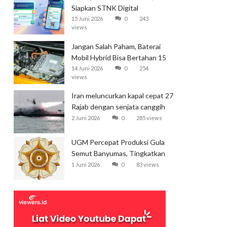
Siapkan STNK Digital
15 Juni 2026
0
243
views
Jangan Salah Paham, Baterai
Mobil Hybrid Bisa Bertahan 15
Tahun
14 Juni 2026
0
254
views
Iran meluncurkan kapal cepat 27
Rajab dengan senjata canggih
dan kecepatan tinggi
2 Juni 2026
0
285 views
UGM Percepat Produksi Gula
Semut Banyumas, Tingkatkan
Ekspor
1 Juni 2026
0
83 views