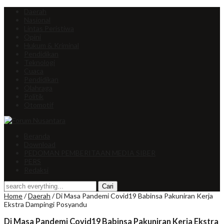
Daerah
Nasional
Lintas Peristiwa
Opini
Hukum & Kriminal
Pendidikan
Teknologi
Cuaca
Pendidikan
Olahraga
Politik
Otomotif
Beranda
Download
PEDOMAN PEMBERITAAN MEDIA SIBER
PERS
Redaksi
Home
/
Daerah
/
Di Masa Pandemi Covid19 Babinsa Pakuniran Kerja
Ekstra Dampingi Posyandu
Di Masa Pandemi Covid19 Babinsa Pakuniran Kerja Ekstra