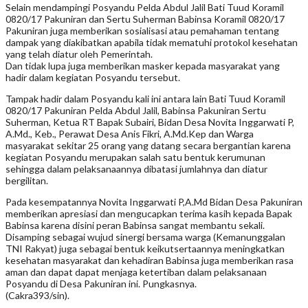
Selain mendampingi Posyandu Pelda Abdul Jalil Bati Tuud Koramil
0820/17 Pakuniran dan Sertu Suherman Babinsa Koramil 0820/17
Pakuniran juga memberikan sosialisasi atau pemahaman tentang
dampak yang diakibatkan apabila tidak mematuhi protokol kesehatan
yang telah diatur oleh Pemerintah.
Dan tidak lupa juga memberikan masker kepada masyarakat yang
hadir dalam kegiatan Posyandu tersebut.
Tampak hadir dalam Posyandu kali ini antara lain Bati Tuud Koramil
0820/17 Pakuniran Pelda Abdul Jalil, Babinsa Pakuniran Sertu
Suherman, Ketua RT Bapak Subairi, Bidan Desa Novita Inggarwati P,
A.Md., Keb., Perawat Desa Anis Fikri, A.Md.Kep dan Warga
masyarakat sekitar 25 orang yang datang secara bergantian karena
kegiatan Posyandu merupakan salah satu bentuk kerumunan
sehingga dalam pelaksanaannya dibatasi jumlahnya dan diatur
bergilitan.
Pada kesempatannya Novita Inggarwati P,A.Md Bidan Desa Pakuniran
memberikan apresiasi dan mengucapkan terima kasih kepada Bapak
Babinsa karena disini peran Babinsa sangat membantu sekali.
Disamping sebagai wujud sinergi bersama warga (Kemanunggalan
TNI Rakyat) juga sebagai bentuk keikutsertaannya meningkatkan
kesehatan masyarakat dan kehadiran Babinsa juga memberikan rasa
aman dan dapat dapat menjaga ketertiban dalam pelaksanaan
Posyandu di Desa Pakuniran ini. Pungkasnya.
(Cakra393/sin).