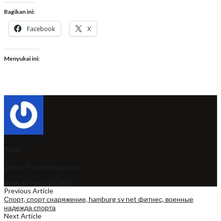
Bagikan ini:
Facebook
X
Menyukai ini:
Yasin
author
Forum Nusantara
View all posts by Yasin
Previous Article
Спорт, спорт снаряжение, hamburg sv net фитнес, военные
надежда спорта
Next Article