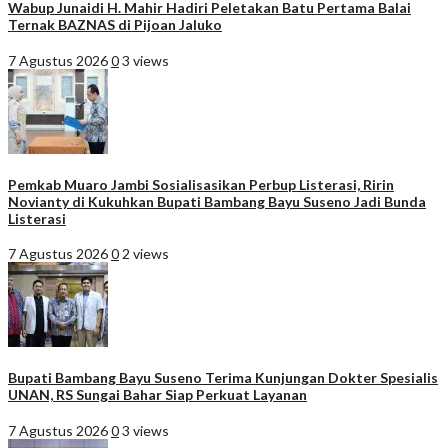
Wabup Junaidi H. Mahir Hadiri Peletakan Batu Pertama Balai
Ternak BAZNAS di Pijoan Jaluko
7 Agustus 2026
0
3 views
Pemkab Muaro Jambi Sosialisasikan Perbup Listerasi, Ririn
Novianty di Kukuhkan Bupati Bambang Bayu Suseno Jadi Bunda
Listerasi
7 Agustus 2026
0
2 views
Bupati Bambang Bayu Suseno Terima Kunjungan Dokter Spesialis
UNAN, RS Sungai Bahar Siap Perkuat Layanan
7 Agustus 2026
0
3 views