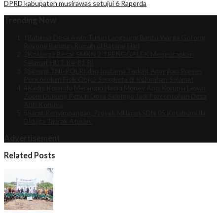
DPRD kabupaten musirawas setujui 6 Raperda
Trending Now
1
Babinsa Desa Awin Turun Langsung Bantu Warga Gotong
Royong Bangun Rumah di Batang Hari
2
Keluarga Besar SMKN 2 TRENGGALEK Mengucapkan
Selamat HUT Ke-81 RI
3
Sinergi TNI-POLRI dan Instansi Terkait Amankan Proses
Pencocokan Fisik Objek Sengketa di Kelurahan Selamat
4
Kadis Kominfo Merangin Hadiri Monev Anti Korupsi Lewat
Zoom Dukung Penuh Desa Sidolego Jadi Percontohan Desa
Anti Korupsi
5
Sarat Penyimpangan, Proyek Miliaran SDN 05 Kotabumi Ilir
Diduga Tabrak Aturan.
Advertisement
Related Posts