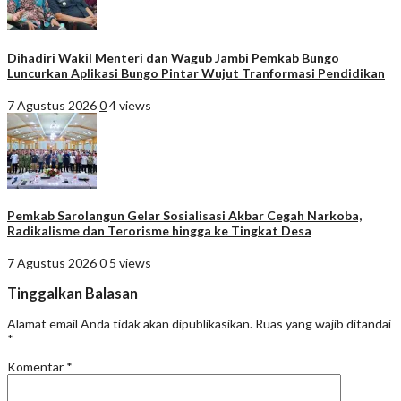
Dihadiri Wakil Menteri dan Wagub Jambi Pemkab Bungo
Luncurkan Aplikasi Bungo Pintar Wujut Tranformasi Pendidikan
7 Agustus 2026
0
4 views
Pemkab Sarolangun Gelar Sosialisasi Akbar Cegah Narkoba,
Radikalisme dan Terorisme hingga ke Tingkat Desa
7 Agustus 2026
0
5 views
Tinggalkan Balasan
Alamat email Anda tidak akan dipublikasikan.
Ruas yang wajib ditandai
*
Komentar
*