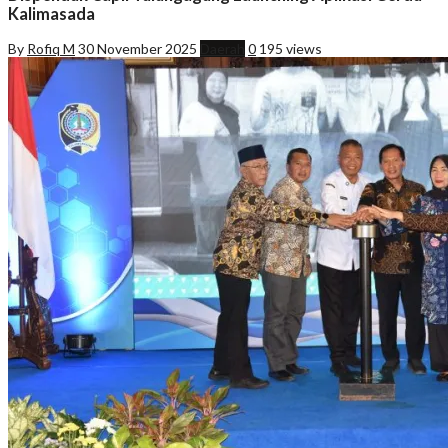
Kalimasada
By
Rofiq M
30 November 2025
Daerah
0
195 views