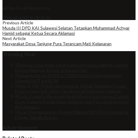
author
Forum Nusantara
View all posts by Rofiq M
Previous Article
Musda III DPD KAI Sulawesi Selatan Tetapkan Muhammad Achyar
Hamid sebagai Ketua Secara Aklamasi
Next Article
Masyarakat Desa Tanjung Pura Terancam Mati Kelaparan
Trending Now
1
Babinsa Desa Awin Turun Langsung Bantu Warga Gotong
Royong Bangun Rumah di Batang Hari
2
Keluarga Besar SMKN 2 TRENGGALEK Mengucapkan
Selamat HUT Ke-81 RI
3
Sinergi TNI-POLRI dan Instansi Terkait Amankan Proses
Pencocokan Fisik Objek Sengketa di Kelurahan Selamat
4
Kadis Kominfo Merangin Hadiri Monev Anti Korupsi Lewat
Zoom Dukung Penuh Desa Sidolego Jadi Percontohan Desa
Anti Korupsi
5
Sarat Penyimpangan, Proyek Miliaran SDN 05 Kotabumi Ilir
Diduga Tabrak Aturan.
Advertisement