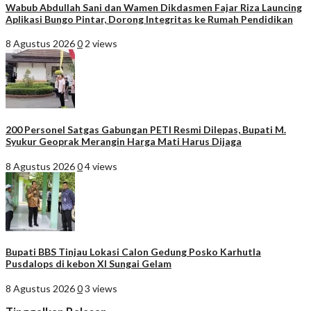
Wabub Abdullah Sani dan Wamen Dikdasmen Fajar Riza Launcing
Aplikasi Bungo Pintar, Dorong Integritas ke Rumah Pendidikan
8 Agustus 2026
0
2 views
200 Personel Satgas Gabungan PETI Resmi Dilepas, Bupati M.
Syukur Geoprak Merangin Harga Mati Harus Dijaga
8 Agustus 2026
0
4 views
Bupati BBS Tinjau Lokasi Calon Gedung Posko Karhutla
Pusdalops di kebon XI Sungai Gelam
8 Agustus 2026
0
3 views