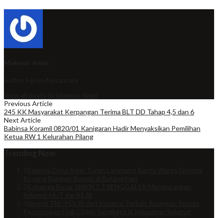
Makmur Amin
author
Forum Nusantara
View all posts by Makmur Amin
Previous Article
245 KK Masyarakat Kerpangan Terima BLT DD Tahap 4,5 dan 6
Next Article
Babinsa Koramil 0820/01 Kanigaran Hadir Menyaksikan Pemilihan
Ketua RW 1 Kelurahan Pilang
Trending Now
1
Babinsa Desa Awin Turun Langsung Bantu Warga Gotong
Royong Bangun Rumah di Batang Hari
2
Keluarga Besar SMKN 2 TRENGGALEK Mengucapkan
Selamat HUT Ke-81 RI
3
Sinergi TNI-POLRI dan Instansi Terkait Amankan Proses
Pencocokan Fisik Objek Sengketa di Kelurahan Selamat