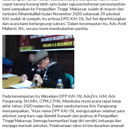
cepat karena kurang lebih satu bulan saja permohonan penyumpahan
kami sampaikan ke Pengadilan Tinggi Makassar sudah di respon dan
terbukti Alhamdulillah bulan November 2020 sebanyak 39 advokat
KAI sudah di sumpah, itu artinya DPD KAI-ISL Sul-Sel diperhitungkan
dan acara kami berlangsung sukses.” Dalam kesempatan itu, Adv. Andi
Mallanti, SH., secara resmi membubarkan panitia.
Pada kesempatan itu Wasekjen DPP KAI-ISL Adv.Drs. H.M. Aris
Pangerang, SH.,MH., CPM.,CPrN., Membuka resmi acara rapat kerja
akhir tahun 2020 malam itu. Dalam sambutannya Aris Pangerang
menyampaikan, “Atas nama DPP KAI-ISL mengucapkan selamat para
advokat yang baru saja diambil Sumpah dan janjinya di Pengadilan
Tinggi Makassar, Semoga bermanfaat bagi diri sendiri, keluarga dan
menjaga marwah advokat, Pelaksanaan raker ini berdasarkan amanah