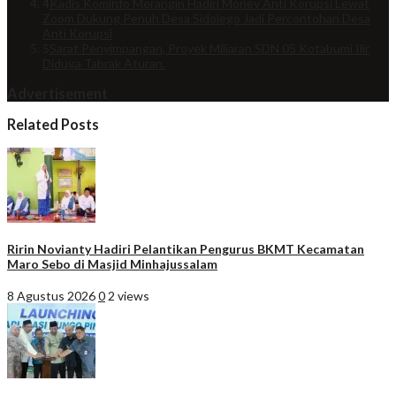
4
Kadis Kominfo Merangin Hadiri Monev Anti Korupsi Lewat
Zoom Dukung Penuh Desa Sidolego Jadi Percontohan Desa
Anti Korupsi
5
Sarat Penyimpangan, Proyek Miliaran SDN 05 Kotabumi Ilir
Diduga Tabrak Aturan.
Advertisement
Related Posts
Ririn Novianty Hadiri Pelantikan Pengurus BKMT Kecamatan
Maro Sebo di Masjid Minhajussalam
8 Agustus 2026
0
2 views