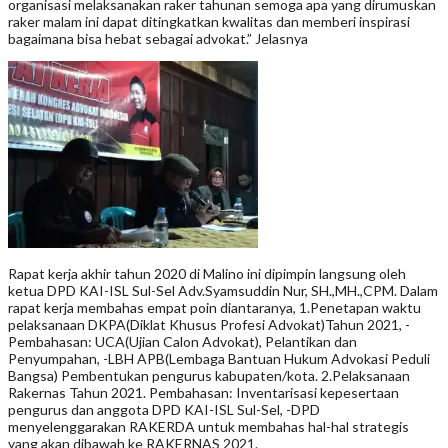
organisasi melaksanakan raker tahunan semoga apa yang dirumuskan
raker malam ini dapat ditingkatkan kwalitas dan memberi inspirasi
bagaimana bisa hebat sebagai advokat.” Jelasnya
Rapat kerja akhir tahun 2020 di Malino ini dipimpin langsung oleh
ketua DPD KAI-ISL Sul-Sel Adv.Syamsuddin Nur, SH.,MH.,CPM. Dalam
rapat kerja membahas empat poin diantaranya, 1.Penetapan waktu
pelaksanaan DKPA(Diklat Khusus Profesi Advokat)Tahun 2021, -
Pembahasan: UCA(Ujian Calon Advokat), Pelantikan dan
Penyumpahan, -LBH APB(Lembaga Bantuan Hukum Advokasi Peduli
Bangsa) Pembentukan pengurus kabupaten/kota. 2.Pelaksanaan
Rakernas Tahun 2021. Pembahasan: Inventarisasi kepesertaan
pengurus dan anggota DPD KAI-ISL Sul-Sel, -DPD
menyelenggarakan RAKERDA untuk membahas hal-hal strategis
yang akan dibawah ke RAKERNAS 2021.