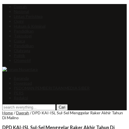
Daerah
Nasional
Lintas Peristiwa
Opini
Hukum & Kriminal
Pendidikan
Teknologi
Cuaca
Pendidikan
Olahraga
Politik
Otomotif
Beranda
Download
PEDOMAN PEMBERITAAN MEDIA SIBER
PERS
Redaksi
Home
/
Daerah
/
DPD KAI-ISL Sul-Sel Menggelar Raker Akhir Tahun
Di Malino
DPD KAI-ISL Sul-Sel Menggelar Raker Akhir Tahun Di