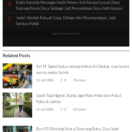
4
Kadis Kominfo Merangin Hadiri Monev Anti Korupsi Lewat Zoom
Dukung Penuh Desa Sidolego Jadi Percontohan Desa Anti Korupsi
5
Judul :Sekolah Rakyat Cepu, Diduga Ada Penyimpangan, Jadi
Sorotan Publik
Advertisement
Related Posts
Art N’ Speed buka cabang kelima di Ciledug, siap layani
servis motor listrik
11 Juli 2026
0
76 views
Salah Tapi Ngotot, Bang Jago Maki-Maki dan Pukul
Polisi di Jaktim
11 Juli 2026
0
65 views
Bus PO Bintang Utara Diserang Batu, Dua Sopir