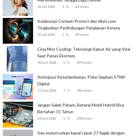
26 Juli 2026
0
62 views
Kolaborasi Cermati Protect dan tiket.com
Tingkatkan Perlindungan Perjalanan Kereta
25 Juli 2026
0
59 views
Cina Mist Cooling: Teknologi Kabut Air yang Viral
Saat Panas Ekstrem
30 Juni 2026
0
199 views
Antisipasi Keterlambatan, Polisi Siapkan STNK
Digital
15 Juni 2026
0
246 views
Jangan Salah Paham, Baterai Mobil Hybrid Bisa
Bertahan 15 Tahun
14 Juni 2026
0
258 views
Iran meluncurkan kapal cepat 27 Rajab dengan