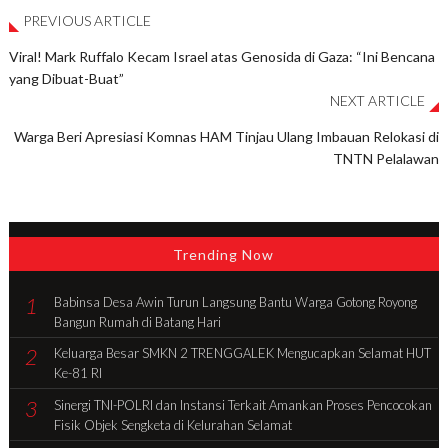
PREVIOUS ARTICLE
Viral! Mark Ruffalo Kecam Israel atas Genosida di Gaza: “Ini Bencana
yang Dibuat-Buat”
NEXT ARTICLE
Warga Beri Apresiasi Komnas HAM Tinjau Ulang Imbauan Relokasi di
TNTN Pelalawan
Trending Now
1
Babinsa Desa Awin Turun Langsung Bantu Warga Gotong Royong
Bangun Rumah di Batang Hari
2
Keluarga Besar SMKN 2 TRENGGALEK Mengucapkan Selamat HUT
Ke-81 RI
3
Sinergi TNI-POLRI dan Instansi Terkait Amankan Proses Pencocokan
Fisik Objek Sengketa di Kelurahan Selamat