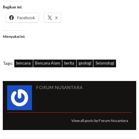
Bagikan ini:
Facebook
X
Menyukai ini:
Tags:
bencana
Bencana Alam
berita
geologi
Seismologi
FORUM NUSANTARA
View all posts by Forum Nusantara