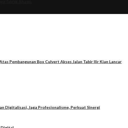
uga Tabrak Aturan.
tas Pembangunan Box Culvert Akses Jalan Tabir Ilir Kian Lancar
Digitalisasi, Jaga Profesionalisme, Perkuat Sinergi
 Digital