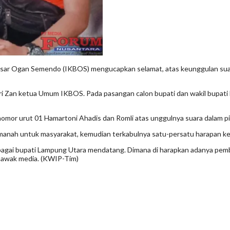
Ogan Semendo (IKBOS) mengucapkan selamat, atas keunggulan suara ha
ri Zan ketua Umum IKBOS. Pada pasangan calon bupati dan wakil bupati
or urut 01 Hamartoni Ahadis dan Romli atas unggulnya suara dalam pil
amanah untuk masyarakat, kemudian terkabulnya satu-persatu harapan 
ai bupati Lampung Utara mendatang. Dimana di harapkan adanya pemben
 awak media. (KWIP-Tim)