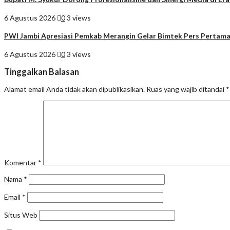
6 Agustus 2026
0
3 views
PWI Jambi Apresiasi Pemkab Merangin Gelar Bimtek Pers Pertam
6 Agustus 2026
0
3 views
Tinggalkan Balasan
Alamat email Anda tidak akan dipublikasikan.
Ruas yang wajib ditandai
*
Komentar
*
Nama
*
Email
*
Situs Web