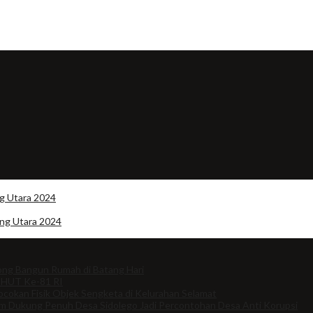
g Utara 2024
ng Utara 2024
ng Bangun Rumah di Batang Hari
 HUT Ke-81 RI
cokan Fisik Objek Sengketa di Kelurahan Selamat
om Dukung Penuh Desa Sidolego Jadi Percontohan Desa Anti Korupsi