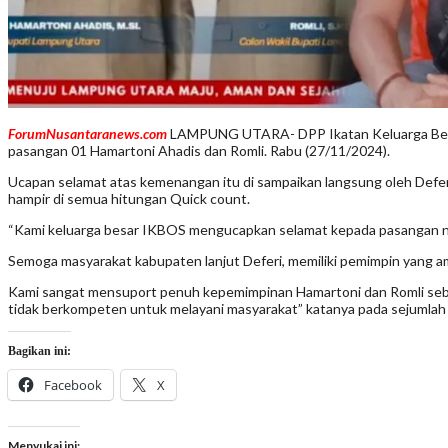
ForumNusantaranews.com
LAMPUNG UTARA- DPP Ikatan Keluarga Besar 
pasangan 01 Hamartoni Ahadis dan Romli. Rabu (27/11/2024).
Ucapan selamat atas kemenangan itu di sampaikan langsung oleh Defe
hampir di semua hitungan Quick count.
“Kami keluarga besar IKBOS mengucapkan selamat kepada pasangan nom
Semoga masyarakat kabupaten lanjut Deferi, memiliki pemimpin yang 
Kami sangat mensuport penuh kepemimpinan Hamartoni dan Romli sebag
tidak berkompeten untuk melayani masyarakat” katanya pada sejumlah
Bagikan ini:
Facebook
X
Menyukai ini: