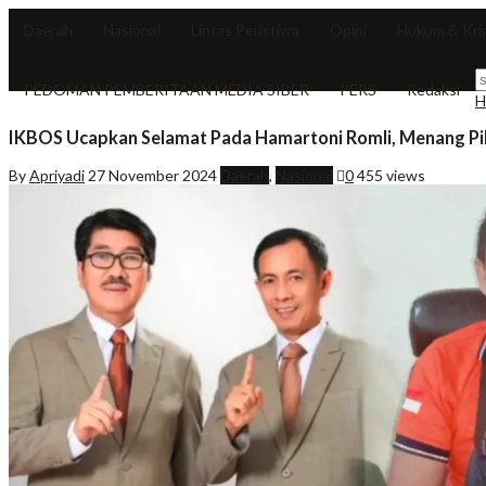
Daerah
Nasional
Lintas Peristiwa
Opini
Hukum & Kri
PEDOMAN PEMBERITAAN MEDIA SIBER
PERS
Redaksi
H
IKBOS Ucapkan Selamat Pada Hamartoni Romli, Menang Pi
By
Apriyadi
27 November 2024
Daerah
,
Nasional
0
455 views