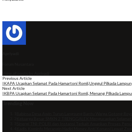
Apriyadi
Forum Nusantara
View all posts by Apriyadi
Previous Article
IKAPA Ucapkan Selamat Pada Hamartoni Romli,Unggul Pilkada Lampun
Next Article
IKBPA Ucapkan Selamat Pada Hamartoni Romli, Menang Pilkada Lampu
Trending Now
1
Babinsa Desa Awin Turun Langsung Bantu Warga Gotong Royo
2
Keluarga Besar SMKN 2 TRENGGALEK Mengucapkan Selamat
3
Sinergi TNI-POLRI dan Instansi Terkait Amankan Proses Penco
4
Kadis Kominfo Merangin Hadiri Monev Anti Korupsi Lewat Zo