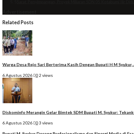
5
Sarat Penyimpangan, Proyek Miliaran SDN 05 Kotabumi Ilir Did
Advertisement
Related Posts
Warga Desa Rejo Sari Berterima Kasih Dengan Bupati H M Syukur, A
6 Agustus 2026
0
2 views
Diskominfo Merangin Gelar Bimtek SDM Bupati M. Syukur: Tekankan 
6 Agustus 2026
0
3 views
Bupati M. Syukur Dorong Profesionalisme dan Sinergi Media di Era