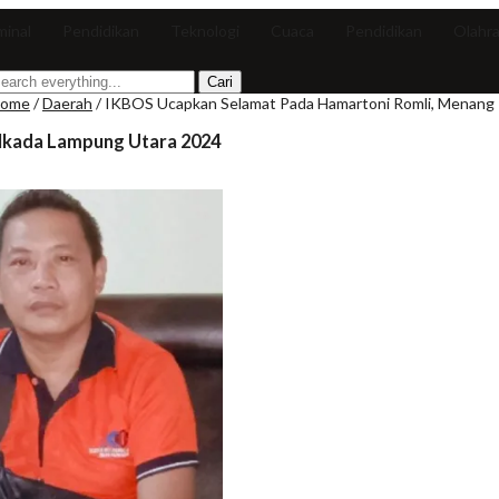
minal
Pendidikan
Teknologi
Cuaca
Pendidikan
Olahr
ome
/
Daerah
/
IKBOS Ucapkan Selamat Pada Hamartoni Romli, Menang 
lkada Lampung Utara 2024