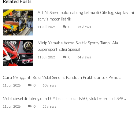
Related Posts
Art N’ Speed buka cabang kelima di Ciledug, siap layani
servis motor listrik
11 Juli 2026
0
75 views
Mirip Yamaha Aerox, Skutik Sporty Tampil Ala
Supersport Edisi Spesial
11 Juli 2026
0
64 views
Cara Mengganti Busi Mobil Sendiri: Panduan Praktis untuk Pemula
11 Juli 2026
0
60 views
Mobil diesel di Jateng dan DIY bisa isi solar B50, stok tersedia di SPBU
11 Juli 2026
0
55 views