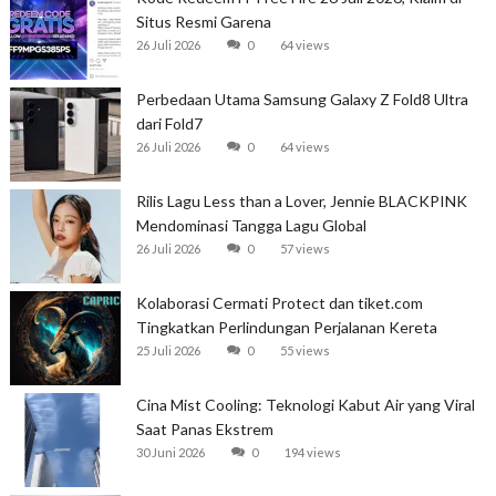
Situs Resmi Garena
26 Juli 2026
0
64 views
Perbedaan Utama Samsung Galaxy Z Fold8 Ultra
dari Fold7
26 Juli 2026
0
64 views
Rilis Lagu Less than a Lover, Jennie BLACKPINK
Mendominasi Tangga Lagu Global
26 Juli 2026
0
57 views
Kolaborasi Cermati Protect dan tiket.com
Tingkatkan Perlindungan Perjalanan Kereta
25 Juli 2026
0
55 views
Cina Mist Cooling: Teknologi Kabut Air yang Viral
Saat Panas Ekstrem
30 Juni 2026
0
194 views