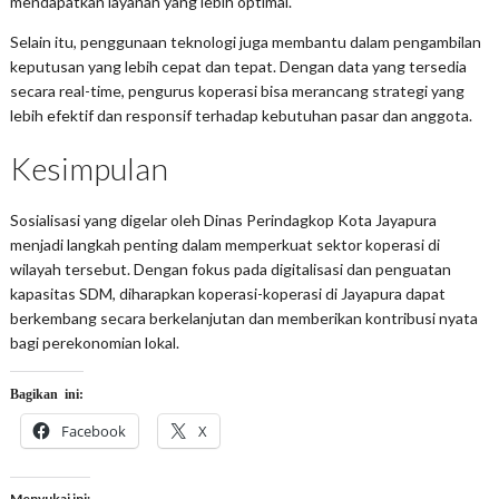
mendapatkan layanan yang lebih optimal.
Selain itu, penggunaan teknologi juga membantu dalam pengambilan
keputusan yang lebih cepat dan tepat. Dengan data yang tersedia
secara real-time, pengurus koperasi bisa merancang strategi yang
lebih efektif dan responsif terhadap kebutuhan pasar dan anggota.
Kesimpulan
Sosialisasi yang digelar oleh Dinas Perindagkop Kota Jayapura
menjadi langkah penting dalam memperkuat sektor koperasi di
wilayah tersebut. Dengan fokus pada digitalisasi dan penguatan
kapasitas SDM, diharapkan koperasi-koperasi di Jayapura dapat
berkembang secara berkelanjutan dan memberikan kontribusi nyata
bagi perekonomian lokal.
Bagikan ini:
Facebook
X
Menyukai ini: