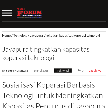
Home
/
Teknologi
/
Jayapura tingkatkan kapasitas koperasi teknologi
Jayapura tingkatkan kapasitas
koperasi teknologi
By
Forum Nusantara
16 Mei 2026
Teknologi
0
263 views
Sosialisasi Koperasi Berbasis
Teknologi untuk Meningkatkan
Kapasitas Pengurus di Jayapura