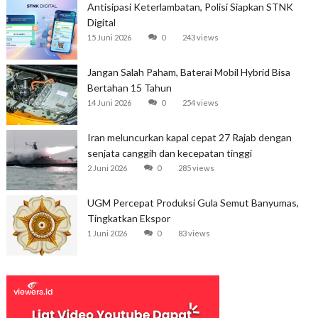
Antisipasi Keterlambatan, Polisi Siapkan STNK
Digital
15 Juni 2026
0
243 views
Jangan Salah Paham, Baterai Mobil Hybrid Bisa
Bertahan 15 Tahun
14 Juni 2026
0
254 views
Iran meluncurkan kapal cepat 27 Rajab dengan
senjata canggih dan kecepatan tinggi
2 Juni 2026
0
285 views
UGM Percepat Produksi Gula Semut Banyumas,
Tingkatkan Ekspor
1 Juni 2026
0
83 views