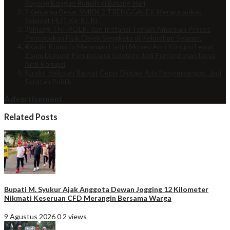
Royong Bangun Rumah di Batang Hari
2
Keluarga Besar SMKN 2 TRENGGALEK Mengucapkan
Selamat HUT Ke-81 RI
3
Sinergi TNI-POLRI dan Instansi Terkait Amankan Proses
Pencocokan Fisik Objek Sengketa di Kelurahan Selamat
4
Kadis Kominfo Merangin Hadiri Monev Anti Korupsi Lewat
Zoom Dukung Penuh Desa Sidolego Jadi Percontohan Desa
Anti Korupsi
5
Judul :Sekolah Rakyat Cepu, Diduga Ada Penyimpangan, Jadi
Sorotan Publik
Advertisement
Related Posts
Bupati M. Syukur Ajak Anggota Dewan Jogging 12 Kilometer
Nikmati Keseruan CFD Merangin Bersama Warga
9 Agustus 2026
0
2 views