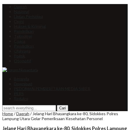
Daerah
Nasional
Lintas Peristiwa
Opini
Hukum & Kriminal
Pendidikan
Teknologi
Cuaca
Pendidikan
Olahraga
Politik
Otomotif
Beranda
Download
PEDOMAN PEMBERITAAN MEDIA SIBER
PERS
Redaksi
Home
/
Daerah
/
Jelang Hari Bhayangkara ke-80, Sidokkes Polres
Lampung Utara Gelar Pemeriksaan Kesehatan Personel
Jelang Hari Bhayangkara ke-80, Sidokkes Polres Lampung