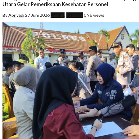
Utara Gelar Pemeriksaan Kesehatan Personel
By
Apriyadi
27 Juni 2026
Daerah
,
Nasional
0
96 views