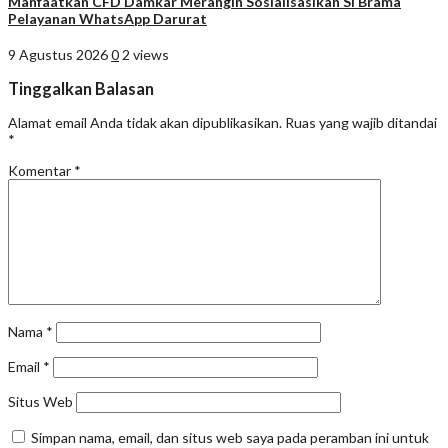
Manfaatkan CFD Damkar Merangin Sosialisasikan Si Brama
Pelayanan WhatsApp Darurat
9 Agustus 2026
0
2 views
Tinggalkan Balasan
Alamat email Anda tidak akan dipublikasikan.
Ruas yang wajib ditandai
*
Komentar
*
Nama
*
Email
*
Situs Web
Simpan nama, email, dan situs web saya pada peramban ini untuk