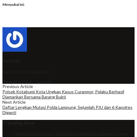
Menyukai ini:
Apriyadi
author
Forum Nusantara
View all posts by Apriyadi
Previous Article
Polsek Kotabumi Kota Ungkap Kasus Curanmor, Pelaku Berhasil
Diamankan Bersama Barang Bukti
Next Article
Daftar Lengkap Mutasi Polda Lampung, Sejumlah PJU dan 6 Kapolres
Diganti
Trending Now
1
Babinsa Desa Awin Turun Langsung Bantu Warga Gotong