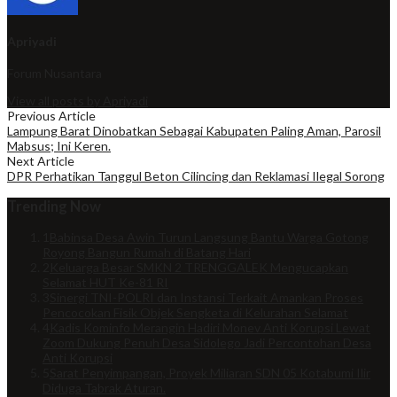
Apriyadi
Forum Nusantara
View all posts by Apriyadi
Previous Article
Lampung Barat Dinobatkan Sebagai Kabupaten Paling Aman, Parosil
Mabsus; Ini Keren.
Next Article
DPR Perhatikan Tanggul Beton Cilincing dan Reklamasi Ilegal Sorong
Trending Now
1
Babinsa Desa Awin Turun Langsung Bantu Warga Gotong
Royong Bangun Rumah di Batang Hari
2
Keluarga Besar SMKN 2 TRENGGALEK Mengucapkan
Selamat HUT Ke-81 RI
3
Sinergi TNI-POLRI dan Instansi Terkait Amankan Proses
Pencocokan Fisik Objek Sengketa di Kelurahan Selamat
4
Kadis Kominfo Merangin Hadiri Monev Anti Korupsi Lewat
Zoom Dukung Penuh Desa Sidolego Jadi Percontohan Desa
Anti Korupsi
5
Sarat Penyimpangan, Proyek Miliaran SDN 05 Kotabumi Ilir
Diduga Tabrak Aturan.