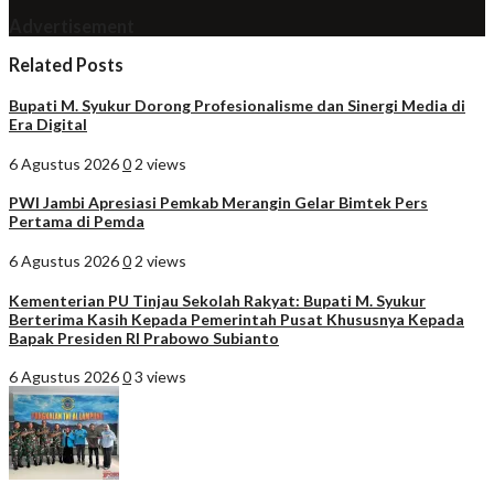
Advertisement
Related Posts
Bupati M. Syukur Dorong Profesionalisme dan Sinergi Media di
Era Digital
6 Agustus 2026
0
2 views
PWI Jambi Apresiasi Pemkab Merangin Gelar Bimtek Pers
Pertama di Pemda
6 Agustus 2026
0
2 views
Kementerian PU Tinjau Sekolah Rakyat: Bupati M. Syukur
Berterima Kasih Kepada Pemerintah Pusat Khususnya Kepada
Bapak Presiden RI Prabowo Subianto
6 Agustus 2026
0
3 views