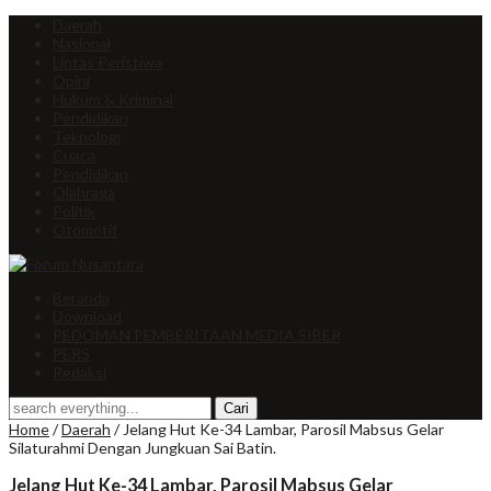
Daerah
Nasional
Lintas Peristiwa
Opini
Hukum & Kriminal
Pendidikan
Teknologi
Cuaca
Pendidikan
Olahraga
Politik
Otomotif
Beranda
Download
PEDOMAN PEMBERITAAN MEDIA SIBER
PERS
Redaksi
Home
/
Daerah
/
Jelang Hut Ke-34 Lambar, Parosil Mabsus Gelar
Silaturahmi Dengan Jungkuan Sai Batin.
Jelang Hut Ke-34 Lambar, Parosil Mabsus Gelar