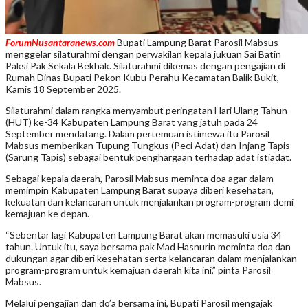
ForumNusantaranews.com
Bupati Lampung Barat Parosil Mabsus
menggelar silaturahmi dengan perwakilan kepala jukuan Sai Batin
Paksi Pak Sekala Bekhak. Silaturahmi dikemas dengan pengajian di
Rumah Dinas Bupati Pekon Kubu Perahu Kecamatan Balik Bukit,
Kamis 18 September 2025.
Silaturahmi dalam rangka menyambut peringatan Hari Ulang Tahun
(HUT) ke-34 Kabupaten Lampung Barat yang jatuh pada 24
September mendatang. Dalam pertemuan istimewa itu Parosil
Mabsus memberikan Tupung Tungkus (Peci Adat) dan Injang Tapis
(Sarung Tapis) sebagai bentuk penghargaan terhadap adat istiadat.
Sebagai kepala daerah, Parosil Mabsus meminta doa agar dalam
memimpin Kabupaten Lampung Barat supaya diberi kesehatan,
kekuatan dan kelancaran untuk menjalankan program-program demi
kemajuan ke depan.
“Sebentar lagi Kabupaten Lampung Barat akan memasuki usia 34
tahun. Untuk itu, saya bersama pak Mad Hasnurin meminta doa dan
dukungan agar diberi kesehatan serta kelancaran dalam menjalankan
program-program untuk kemajuan daerah kita ini,” pinta Parosil
Mabsus.
Melalui pengajian dan do’a bersama ini, Bupati Parosil mengajak