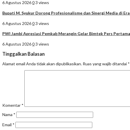
6 Agustus 2026
0
3 views
Bupati M. Syukur Dorong Profesionalisme dan Sinergi Media di Era
6 Agustus 2026
0
3 views
PWI Jambi Apresiasi Pemkab Merangin Gelar Bimtek Pers Pertam
6 Agustus 2026
0
3 views
Tinggalkan Balasan
Alamat email Anda tidak akan dipublikasikan.
Ruas yang wajib ditandai
*
Komentar
*
Nama
*
Email
*