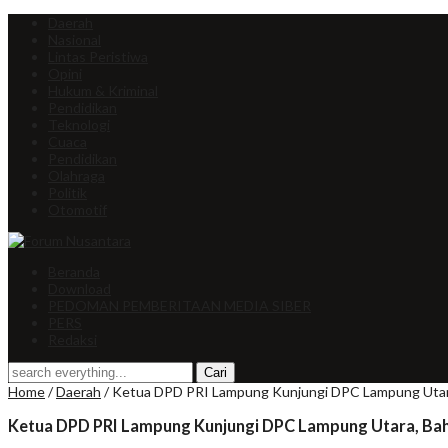
Daerah
Nasional
Lintas Peristiwa
Opini
Hukum & Kriminal
Pendidikan
Teknologi
Cuaca
Pendidikan
Olahraga
Politik
Otomotif
Beranda
Download
PEDOMAN PEMBERITAAN MEDIA SIBER
PERS
Redaksi
Home
/
Daerah
/
Ketua DPD PRI Lampung Kunjungi DPC Lampung Utara,
Ketua DPD PRI Lampung Kunjungi DPC Lampung Utara, Baha