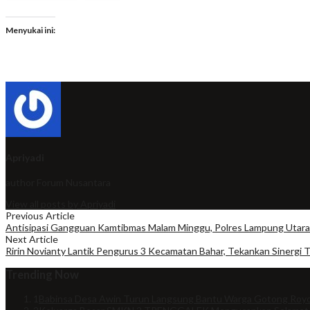
Menyukai ini:
Apriyadi
author
Forum Nusantara
View all posts by Apriyadi
Previous Article
Antisipasi Gangguan Kamtibmas Malam Minggu, Polres Lampung Utara 
Next Article
Ririn Novianty Lantik Pengurus 3 Kecamatan Bahar, Tekankan Sinergi 
Trending Now
1
Babinsa Desa Awin Turun Langsung Bantu Warga Gotong Royo