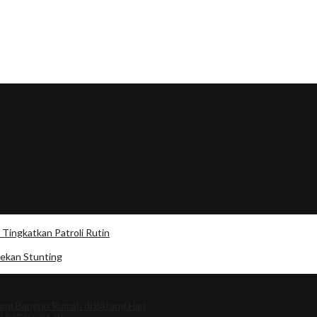
Tingkatkan Patroli Rutin
Tekan Stunting
ng Bangun Rumah di Batang Hari