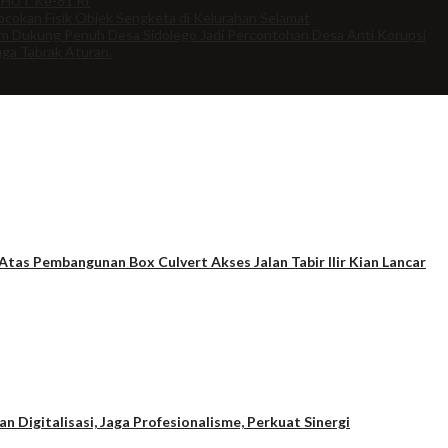
 HUT Ke-81 RI
cokan Fisik Objek Sengketa di Kelurahan Selamat
om Dukung Penuh Desa Sidolego Jadi Percontohan Desa Anti Korupsi
uga Tabrak Aturan.
tas Pembangunan Box Culvert Akses Jalan Tabir Ilir Kian Lancar
Digitalisasi, Jaga Profesionalisme, Perkuat Sinergi