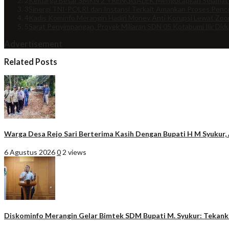
2
Keluarga Besar SMKN 2 TRENGGALEK Mengucapkan Selamat
3
Sinergi TNI-POLRI dan Instansi Terkait Amankan Proses Penco
4
Kadis Kominfo Merangin Hadiri Monev Anti Korupsi Lewat Zo
5
Sarat Penyimpangan, Proyek Miliaran SDN 05 Kotabumi Ilir Did
Advertisement
Related Posts
Warga Desa Rejo Sari Berterima Kasih Dengan Bupati H M Syukur, A
6 Agustus 2026
0
2 views
Diskominfo Merangin Gelar Bimtek SDM Bupati M. Syukur: Tekankan 