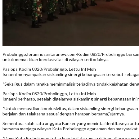
Probolinggo,forumnusantaranew.com-Kodim 0820/Probolinggo bersama A
untuk memastikan kondusivitas di wilayah teritorialnya.
Pasiops Kodim 0820/Probolinggo, Lettu Inf Moh
Isnaeni menyampaikan siskamling sinergi kebangsaan tersebut sebaga
“Sekaligus dalam rangka meminimalisir terjadinya tindak kejahatan deng
Pasiops Kodim 0820/Probolinggo, Lettu Inf Moh
Isnaeni berharap, setelah digelarnya siskamling sinergi kebangsaan in
“Untuk memastikan kondusivitas, dalam siskamling sinergi kebangsaan
berjalan dan telaksana sesuai dengan harapan bersama,”ujarnya.
Sementara salah satu anggota Banser yang meminta identitasnya untuk
bersama menjaga wilayah Kota Probolinggo agar aman dan masyarakat 
“Demi Kota Probolinggo tetap kondusif dan aman ditinggali warganya, m