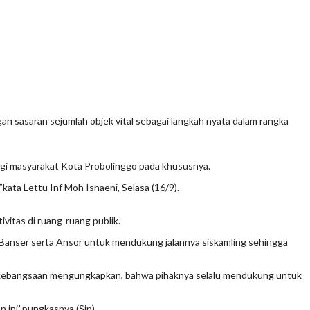
sasaran sejumlah objek vital sebagai langkah nyata dalam rangka
gi masyarakat Kota Probolinggo pada khususnya.
kata Lettu Inf Moh Isnaeni, Selasa (16/9).
vitas di ruang-ruang publik.
n Banser serta Ansor untuk mendukung jalannya siskamling sehingga
rgi kebangsaan mengungkapkan, bahwa pihaknya selalu mendukung untuk
 ini,”pungkasnya.(Sin)