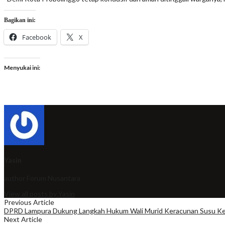
Bagikan ini:
Facebook
X
Menyukai ini:
Yasin
author
Forum Nusantara
View all posts by Yasin
Previous Article
DPRD Lampura Dukung Langkah Hukum Wali Murid Keracunan Susu Kel
Next Article