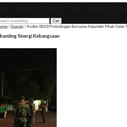
minal
Pendidikan
Teknologi
Cuaca
Pendidikan
Olahr
ome
/
Daerah
/
Kodim 0820/Probolinggo Bersama Sejumlah Pihak Gelar S
skamling Sinergi Kebangsaan