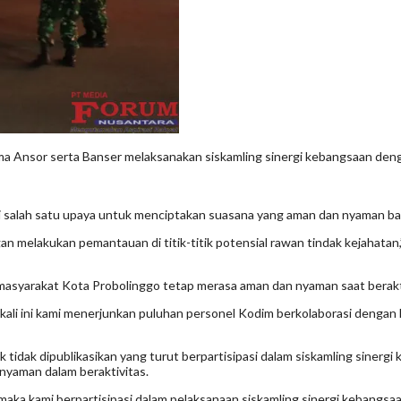
nsor serta Banser melaksanakan siskamling sinergi kebangsaan dengan 
i salah satu upaya untuk menciptakan suasana yang aman dan nyaman ba
an melakukan pemantauan di titik-titik potensial rawan tindak kejahatan,”
i masyarakat Kota Probolinggo tetap merasa aman dan nyaman saat berakti
 kali ini kami menerjunkan puluhan personel Kodim berkolaborasi denga
 tidak dipublikasikan yang turut berpartisipasi dalam siskamling sine
nyaman dalam beraktivitas.
aka kami berpartisipasi dalam pelaksanaan siskamling sinergi kebangsaan