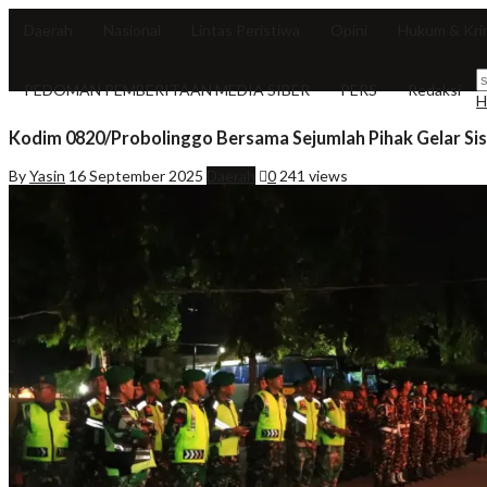
Daerah
Nasional
Lintas Peristiwa
Opini
Hukum & Kri
PEDOMAN PEMBERITAAN MEDIA SIBER
PERS
Redaksi
H
Kodim 0820/Probolinggo Bersama Sejumlah Pihak Gelar Si
By
Yasin
16 September 2025
Daerah
0
241 views