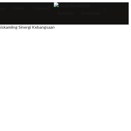
aga
Politik
Otomotif
Beranda
Download
iskamling Sinergi Kebangsaan