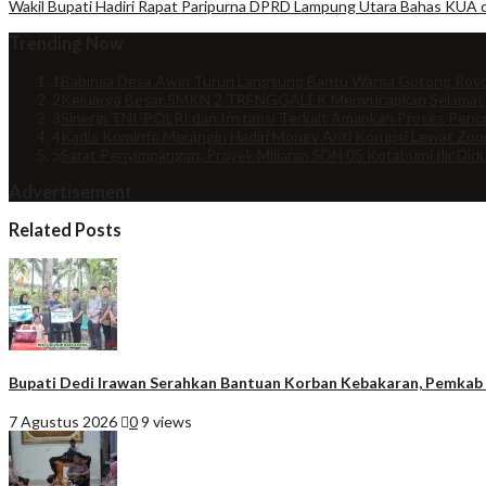
Wakil Bupati Hadiri Rapat Paripurna DPRD Lampung Utara Bahas KU
Trending Now
1
Babinsa Desa Awin Turun Langsung Bantu Warga Gotong Royo
2
Keluarga Besar SMKN 2 TRENGGALEK Mengucapkan Selamat
3
Sinergi TNI-POLRI dan Instansi Terkait Amankan Proses Penco
4
Kadis Kominfo Merangin Hadiri Monev Anti Korupsi Lewat Zo
5
Sarat Penyimpangan, Proyek Miliaran SDN 05 Kotabumi Ilir Did
Advertisement
Related Posts
Bupati Dedi Irawan Serahkan Bantuan Korban Kebakaran, Pemkab P
7 Agustus 2026
0
9 views