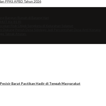
A dan PPAS APBD Tahun 2026
ng Bangun Rumah di Batang Hari
 HUT Ke-81 RI
cokan Fisik Objek Sengketa di Kelurahan Selamat
om Dukung Penuh Desa Sidolego Jadi Percontohan Desa Anti Korupsi
uga Tabrak Aturan.
esisir Barat Pastikan Hadir di Tengah Masyarakat