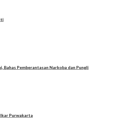
ti
i, Bahas Pemberantasan Narkoba dan Pungli
olkar Purwakarta