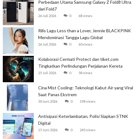
Perbedaan Utama Samsung Galaxy Z Fold8 Ultra
dari Fold7
26 Juli 2026
0
68 views
Rilis Lagu Less than a Lover, Jennie BLACKPINK
Mendominasi Tangga Lagu Global
26 Juli 2026
0
60 views
Kolaborasi Cermati Protect dan tiket.com
Tingkatkan Perlindungan Perjalanan Kereta
25 Juli 2026
0
58 views
Cina Mist Cooling: Teknologi Kabut Air yang Viral
Saat Panas Ekstrem
30 Juni 2026
0
198 views
Antisipasi Keterlambatan, Polisi Siapkan STNK
Digital
15 Juni 2026
0
245 views