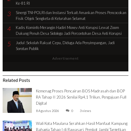
Ke-81 RI
3
Sinergi TNI-POLRI dan Instansi Terkait Amankan Proses Pencocokan
Fisik Objek Sengketa di Kelurahan Selamat
4
Kadis Kominfo Merangin Hadiri Monev Anti Korupsi Lewat Zoom
Dukung Penuh Desa Sidolego Jadi Percontohan Desa Anti Korupsi
5
Judul :Sekolah Rakyat Cepu, Diduga Ada Penyimpangan, Jadi
Sorotan Publik
Advertisement
Related Posts
Kemenag Proses Pencairan BOS Madrasah dan BOP
RA Tahap II 2026 Senilai Rp4,1 Triliun, Pengajuan Full
Digital
8 Agustus 2026
0
3 views
Wali Kota Maulana Serahkan Hasil Manfaat Kampung
Bahagia Tahap I di Rawasari, Pemkot Jambi Targetkan