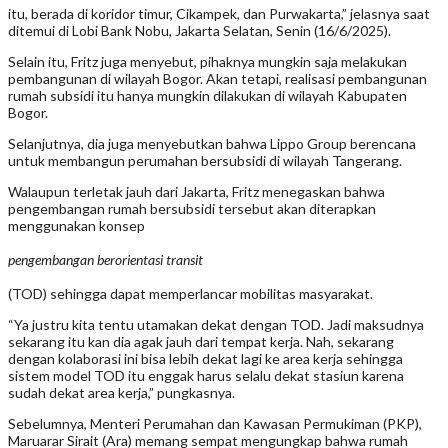
itu, berada di koridor timur, Cikampek, dan Purwakarta,” jelasnya saat
ditemui di Lobi Bank Nobu, Jakarta Selatan, Senin (16/6/2025).
Selain itu, Fritz juga menyebut, pihaknya mungkin saja melakukan
pembangunan di wilayah Bogor. Akan tetapi, realisasi pembangunan
rumah subsidi itu hanya mungkin dilakukan di wilayah Kabupaten
Bogor.
Selanjutnya, dia juga menyebutkan bahwa Lippo Group berencana
untuk membangun perumahan bersubsidi di wilayah Tangerang.
Walaupun terletak jauh dari Jakarta, Fritz menegaskan bahwa
pengembangan rumah bersubsidi tersebut akan diterapkan
menggunakan konsep
pengembangan berorientasi transit
(TOD) sehingga dapat memperlancar mobilitas masyarakat.
“Ya justru kita tentu utamakan dekat dengan TOD. Jadi maksudnya
sekarang itu kan dia agak jauh dari tempat kerja. Nah, sekarang
dengan kolaborasi ini bisa lebih dekat lagi ke area kerja sehingga
sistem model TOD itu enggak harus selalu dekat stasiun karena
sudah dekat area kerja,” pungkasnya.
Sebelumnya, Menteri Perumahan dan Kawasan Permukiman (PKP),
Maruarar Sirait (Ara) memang sempat mengungkap bahwa rumah