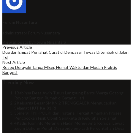
Forum Nusantara
administrator
Forum Nusantara
View all posts by Forum Nusantara
Previous Article
Dua dari Empat Penjahat Curat di Denpasar Tewas Ditembak di Jalan
Tol
Next Article
Resep Dorayaki Tanpa Mixer, Hemat Waktu dan Mudah Praktis
Banget!
Trending Now
1
Babinsa Desa Awin Turun Langsung Bantu Warga Gotong
Royong Bangun Rumah di Batang Hari
2
Keluarga Besar SMKN 2 TRENGGALEK Mengucapkan
Selamat HUT Ke-81 RI
3
Sinergi TNI-POLRI dan Instansi Terkait Amankan Proses
Pencocokan Fisik Objek Sengketa di Kelurahan Selamat
4
Kadis Kominfo Merangin Hadiri Monev Anti Korupsi Lewat
Zoom Dukung Penuh Desa Sidolego Jadi Percontohan Desa