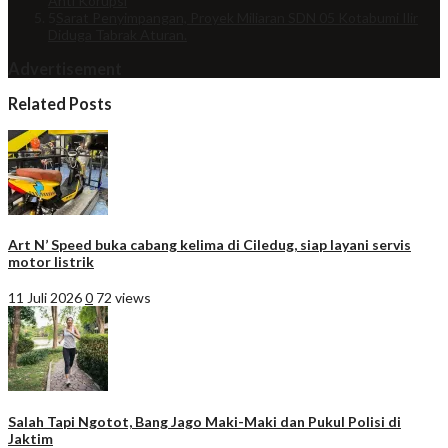
Anti Korupsi
5
Sarat Penyimpangan, Proyek Miliaran SDN 05 Kotabumi Ilir
Diduga Tabrak Aturan.
Advertisement
Related Posts
Art N’ Speed buka cabang kelima di Ciledug, siap layani servis
motor listrik
11 Juli 2026
0
72 views
Salah Tapi Ngotot, Bang Jago Maki-Maki dan Pukul Polisi di
Jaktim