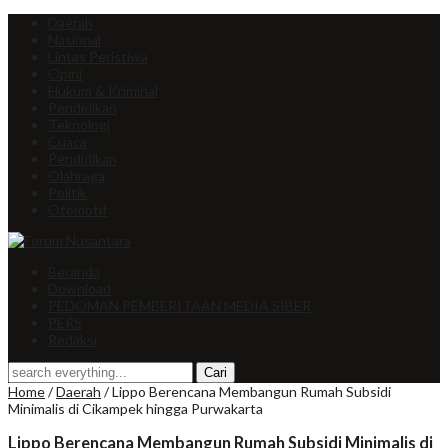
Daerah
Nasional
Lintas Peristiwa
Opini
Hukum & Kriminal
Pendidikan
Teknologi
Cuaca
Pendidikan
Olahraga
Politik
Otomotif
Beranda
Download
PEDOMAN PEMBERITAAN MEDIA SIBER
PERS
Redaksi
Home
/
Daerah
/
Lippo Berencana Membangun Rumah Subsidi
Minimalis di Cikampek hingga Purwakarta
Lippo Berencana Membangun Rumah Subsidi Minimalis di