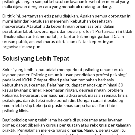
psikologi. Jangan sampai kebutuhan layanan kesehatan mental yang
mulia dijawab dengan cara yang menabrak undang-undang.
Di titik ini, pertanyaan etis perlu diajukan. Apakah semua dorongan ini
murni lahir dari ketulusan memenuhi kebutuhan kesehatan
masyarakat? Ataukah ada kepentingan organisasional dalam
perebutan label, kewenangan, dan posisi profesi? Pertanyaan ini tidak
dimaksudkan untuk menuduh, tetapi untuk mengingatkan. Dalam
urusan publik, amanah harus diletakkan di atas kepentingan
organisasi mana pun.
Solusi yang Lebih Tepat
Solusi yang lebih tepat adalah memperkuat psikolog umum untuk
layanan primer. Psikolog umum lulusan pendidikan profesi psikologi
pada level KKNI 7 dapat diberi pelatihan tambahan berbasis
kebutuhan puskesmas. Pelatihan itu dapat mencakup minimal 30
kasus layanan primer: kecemasan ringan, depresi ringan, problem
keluarga, kekerasan, pengasuhan, adiksi awal, masalah remaja, krisis
psikologis, dan deteksi risiko bunuh diri. Dengan cara ini, psikolog
umum lebih siap bekerja di puskesmas tanpa harus diberi label
psikolog klinis.
Bagi psikolog yang telah lama bekerja di puskesmas atau layanan
primer, dapat diberikan kursus penguatan atau rekognisi pengalaman
praktik. Pengalaman mereka harus dihargai. Namun, pengakuan itu