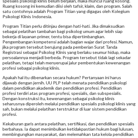
spesialis psikologi klinis belum berjalan, maka muncul ruang kosong.
Ruang kosong ini kemudian diisi oleh tafsir, klaim, dan program. Salah
satu contohnya adalah Program Titian yang digagas oleh Kolegium
Psikologi Klinis Indonesia.
Program Titian perlu ditinjau dengan hati-hati. Jika dimaksudkan
sebagai pelatihan tambahan bagi psikolog umum agar lebih siap
bekerja di layanan primer, tentu bisa dipertimbangkan.
Pengembangan kompetensi adalah bagian wajar dari profesi. Namun,
jika program tersebut berujung pada pemberian Surat Tanda
Registrasi sebagai Psikolog Klinis yang berlaku seumur hidup, maka
persoalannya menjadi berbeda. Program tersebut tidak lagi sekadar
pelatihan, tetapi telah menyerupai jalur pembentukan kewenangan
profesi sebagai psikolog klinis.
Apakah hal itu dibenarkan secara hukum? Pertanyaan ini harus
dijawab dengan jernih. UU PLP telah menata pendidikan psikologi
dalam pendidikan akademik dan pendidikan profesi. Pendidikan
profesi terdiri atas program profesi, spesialis, dan subspesialis.
Dengan konstruksi itu, kewenangan sebagai psikolog klinis
seharusnya diperoleh melalui pendidikan spesialis psikologi klinis yang
sah, bukan melalui pelatihan terstruktur di luar sistem pendidikan
profesi.
Kekaburan garis antara pelatihan, sertifikasi, dan pendidikan spesialis
berbahaya. Ia dapat menimbulkan ketidakpastian hukum bagi lulusan,
membingungkan masyarakat, dan melemahkan tata kelola pendidikan