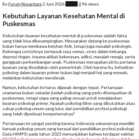
By
Forum Nusantara
2 Juni 2026
Politik
0
96 views
Kebutuhan Layanan Kesehatan Mental di
Puskesmas
Kebutuhan layanan kesehatan mental di puskesmas adalah fakta
yang tidak bisa dikesampingkan. Masyarakat datang ke puskesmas
bukan hanya membawa keluhan fisik, tetapi juga masalah psikologis.
Beberapa contohnya termasuk rasa cemas, stres dalam keluarga,
depresi ringan, trauma akibat kekerasan, adiksi, masalah remaja, serta
gangguan perkembangan anak. Puskesmas merupakan pintu pertama
layanan yang disediakan oleh pemerintah. Oleh karena itu, kehadiran
psikolog dalam layanan primer bukan lagi menjadi hal yang mewah,
melainkan kebutuhan mendesak.
Namun, kebutuhan ini harus dijawab dengan tepat. Pertanyaan
utamanya bukan sekadar jumlah psikolog yang perlu ditempatkan di
puskesmas, tetapi siapa yang paling sesuai untuk menjalankan
layanan psikologi primer. Apakah psikolog klinis yang dibutuhkan atau
cukup psikolog umum yang lulus dari pendidikan profesi psikologi
yang telah diperkuat kompetensinya?
Pertanyaan ini sangat penting karena Indonesia sebenarnya memiliki
banyak psikolog umum yang berasal dari pendidikan profesi psikologi.
Data HIMPSI pada tahun 2023 menunjukkan bahwa terdapat sekitar