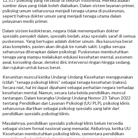
12.517 psikolog yang tersebar di seluruh Indonesia. Mereka adalah
sumber daya yang tidak boleh diabaikan. Dalam sistem layanan primer,
psikolog umum seharusnya menjadi tenaga utama di puskesmas,
seperti halnya dokter umum yang menjadi tenaga utama dalam
pelayanan medis primer.
Dalam sistem kedokteran, negara tidak menempatkan dokter
spesialis penyakit dalam, spesialis bedah, atau spesialis saraf di semua
puskesmas. Yang bertugas adalah dokter umum. Jika kasusnya berat
atau kompleks, pasien akan dirujuk ke rumah sakit. Logika serupa
seharusnya diterapkan dalam psikologi. Puskesmas membutuhkan
tenaga yang mampu melakukan edukasi kesehatan mental, asesmen
awal, konseling dasar, deteksi dini, intervensi ringan hingga sedang,
dan rujukan untuk kasus berat.
Kerumitan muncul ketika Undang-Undang Kesehatan menggunakan
istilah “tenaga psikologi klinis” sebagai tenaga kesehatan (nakes).
Secara niat, hal ini dapat dipahami sebagai perhatian negara terhadap
kesehatan mental. Namun, secara tata kelola pendidikan, muncul
tantangan. Dalam kerangka Undang-Undang Nomor 23 Tahun 2022
tentang Pendidikan dan Layanan Psikologi (UU PLP), psikolog klinis
seharusnya diartikan sebagai psikolog spesialis yang lahir dari
pendidikan spesialis psikologi klinis.
Masalahnya, pendidikan spesialis psikologi klinis belum tersedia
sebagai sistem formal nasional yang memadai. Akibatnya, ketika UU
Kesehatan membutuhkan psikolog klinis, sementara pendidikan