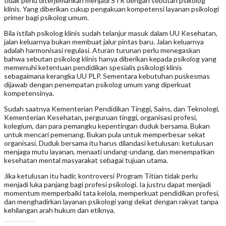
tidak perlu diterjemahkan menjadi STR dengan sebutan psikolog
klinis. Yang diberikan cukup pengakuan kompetensi layanan psikologi
primer bagi psikolog umum.
Bila istilah psikolog klinis sudah telanjur masuk dalam UU Kesehatan,
jalan keluarnya bukan membuat jalur pintas baru. Jalan keluarnya
adalah harmonisasi regulasi. Aturan turunan perlu menegaskan
bahwa sebutan psikolog klinis hanya diberikan kepada psikolog yang
memenuhi ketentuan pendidikan spesialis psikologi klinis
sebagaimana kerangka UU PLP. Sementara kebutuhan puskesmas
dijawab dengan penempatan psikolog umum yang diperkuat
kompetensinya.
Sudah saatnya Kementerian Pendidikan Tinggi, Sains, dan Teknologi,
Kementerian Kesehatan, perguruan tinggi, organisasi profesi,
kolegium, dan para pemangku kepentingan duduk bersama. Bukan
untuk mencari pemenang. Bukan pula untuk memperbesar sekat
organisasi. Duduk bersama itu harus dilandasi ketulusan: ketulusan
menjaga mutu layanan, menaati undang-undang, dan menempatkan
kesehatan mental masyarakat sebagai tujuan utama.
Jika ketulusan itu hadir, kontroversi Program Titian tidak perlu
menjadi luka panjang bagi profesi psikologi. Ia justru dapat menjadi
momentum memperbaiki tata kelola, memperkuat pendidikan profesi,
dan menghadirkan layanan psikologi yang dekat dengan rakyat tanpa
kehilangan arah hukum dan etiknya.