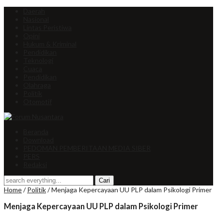
Daerah
Nasional
Lintas Peristiwa
Opini
Hukum & Kriminal
Pendidikan
Teknologi
Cuaca
Pendidikan
Olahraga
Politik
Otomotif
Beranda
Download
PEDOMAN PEMBERITAAN MEDIA SIBER
PERS
Redaksi
Home
/
Politik
/
Menjaga Kepercayaan UU PLP dalam Psikologi Primer
Menjaga Kepercayaan UU PLP dalam Psikologi Primer