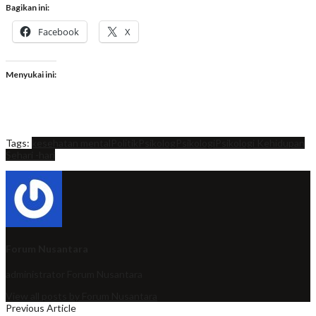
Bagikan ini:
Facebook
X
Menyukai ini:
Tags:
kesehatan mental
Politik
Psikolog
Psikologi
Psikologi Kehidupan
Sehari -hari
Forum Nusantara
administrator
Forum Nusantara
View all posts by Forum Nusantara
Previous Article