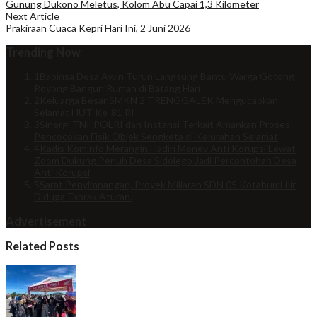
Gunung Dukono Meletus, Kolom Abu Capai 1,3 Kilometer
Next Article
Prakiraan Cuaca Kepri Hari Ini, 2 Juni 2026
Trending Now
1
Babinsa Desa Awin Turun Langsung Bantu Warga Gotong
Royong Bangun Rumah di Batang Hari
2
Keluarga Besar SMKN 2 TRENGGALEK Mengucapkan
Selamat HUT Ke-81 RI
3
Sinergi TNI-POLRI dan Instansi Terkait Amankan Proses
Pencocokan Fisik Objek Sengketa di Kelurahan Selamat
4
Kadis Kominfo Merangin Hadiri Monev Anti Korupsi Lewat
Zoom Dukung Penuh Desa Sidolego Jadi Percontohan Desa
Anti Korupsi
5
Sarat Penyimpangan, Proyek Miliaran SDN 05 Kotabumi Ilir
Diduga Tabrak Aturan.
Advertisement
Related Posts