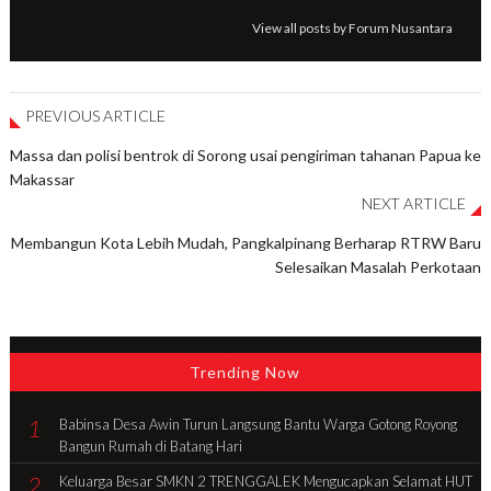
View all posts by Forum Nusantara
PREVIOUS ARTICLE
Massa dan polisi bentrok di Sorong usai pengiriman tahanan Papua ke
Makassar
NEXT ARTICLE
Membangun Kota Lebih Mudah, Pangkalpinang Berharap RTRW Baru
Selesaikan Masalah Perkotaan
Trending Now
1
Babinsa Desa Awin Turun Langsung Bantu Warga Gotong Royong
Bangun Rumah di Batang Hari
2
Keluarga Besar SMKN 2 TRENGGALEK Mengucapkan Selamat HUT