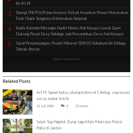
Ke-81 RI
3
Sinergi TNI-POLRI dan Instansi Terkait Amankan Proses Pencocokan
Fisik Objek Sengketa di Kelurahan Selamat
4
Kadis Kominfo Merangin Hadiri Monev Anti Korupsi Lewat Zoom
Dukung Penuh Desa Sidolego Jadi Percontohan Desa Anti Korupsi
5
Sarat Penyimpangan, Proyek Miliaran SDN 05 Kotabumi Ilir Diduga
Tabrak Aturan.
Advertisement
Related Posts
Art N’ Speed buka cabang kelima di Ciledug, siap layani
servis motor listrik
11 Juli 2026
0
72 views
Salah Tapi Ngotot, Bang Jago Maki-Maki dan Pukul
Polisi di Jaktim