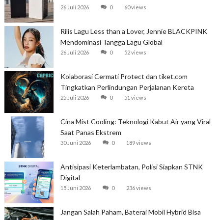
26 Juli 2026
0
60 views
Rilis Lagu Less than a Lover, Jennie BLACKPINK
Mendominasi Tangga Lagu Global
26 Juli 2026
0
52 views
Kolaborasi Cermati Protect dan tiket.com
Tingkatkan Perlindungan Perjalanan Kereta
25 Juli 2026
0
51 views
Cina Mist Cooling: Teknologi Kabut Air yang Viral
Saat Panas Ekstrem
30 Juni 2026
0
189 views
Antisipasi Keterlambatan, Polisi Siapkan STNK
Digital
15 Juni 2026
0
236 views
Jangan Salah Paham, Baterai Mobil Hybrid Bisa