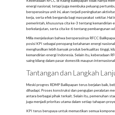
Keberadaan RFCC di Kilang Balikpapan tidak hanya mem
energi nasional, tetapi juga membuka peluang pertum
beroperasinya unit ini, akan terjadi peningkatan aktivit
kerja, serta efek berganda bagi masyarakat sekitar. Hal 
pemerintah, khususnya cita ke-3 tentang kemandirian e
berkelanjutan, serta cita ke-6 tentang pembangunan wi
Milla menjelaskan bahwa beroperasinya RFCC Balikpap
posisi KPI sebagai penopang ketahanan energi nasion
menghasilkan lebih banyak produk berkualitas tinggi, k
kemandirian energi Indonesia. Selain itu, keberadaan 
saing kilang dalam pasar domestik maupun internasional
Tantangan dan Langkah Lanj
Meski progres RDMP Balikpapan terus berjalan baik, be
dihadapi. Proses konstruksi dan pengujian peralatan me
antara berbagai pihak terkait. Selain itu, pemenuhan s
juga menjadi prioritas utama dalam setiap tahapan proye
KPI terus berupaya untuk memastikan semua komponen i