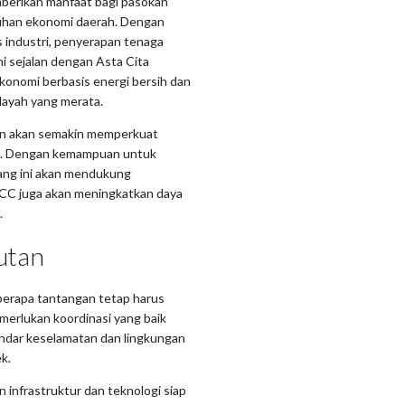
berikan manfaat bagi pasokan
buhan ekonomi daerah. Dengan
as industri, penyerapan tenaga
ini sejalan dengan Asta Cita
konomi berbasis energi bersih dan
layah yang merata.
an akan semakin memperkuat
al. Dengan kemampuan untuk
ilang ini akan mendukung
RFCC juga akan meningkatkan daya
.
utan
berapa tantangan tetap harus
merlukan koordinasi yang baik
tandar keselamatan dan lingkungan
k.
nfrastruktur dan teknologi siap