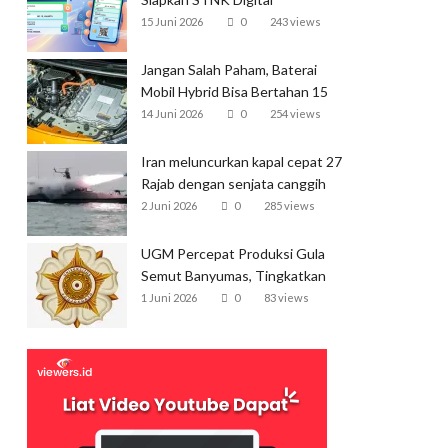
15 Juni 2026
0
243 views
Jangan Salah Paham, Baterai
Mobil Hybrid Bisa Bertahan 15
Tahun
14 Juni 2026
0
254 views
Iran meluncurkan kapal cepat 27
Rajab dengan senjata canggih
dan kecepatan tinggi
2 Juni 2026
0
285 views
UGM Percepat Produksi Gula
Semut Banyumas, Tingkatkan
Ekspor
1 Juni 2026
0
83 views