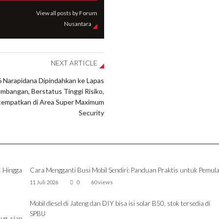
View all posts by Forum
Nusantara
NEXT ARTICLE
 Narapidana Dipindahkan ke Lapas
mbangan, Berstatus Tinggi Risiko,
tempatkan di Area Super Maximum
Security
C Hingga
Cara Mengganti Busi Mobil Sendiri: Panduan Praktis untuk Pemul
11 Juli 2026
0
60 views
Mobil diesel di Jateng dan DIY bisa isi solar B50, stok tersedia di
SPBU
ug, siap