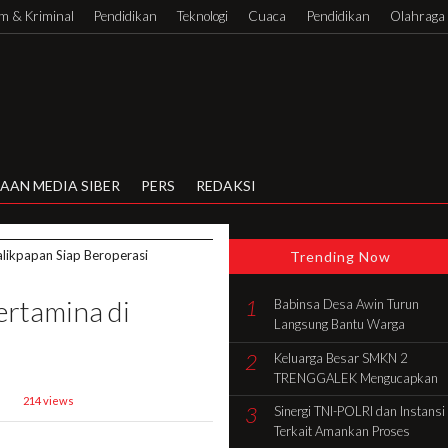
 & Kriminal
Pendidikan
Teknologi
Cuaca
Pendidikan
Olahraga
AAN MEDIA SIBER
PERS
REDAKSI
likpapan Siap Beroperasi
Trending Now
rtamina di
1
Babinsa Desa Awin Turun
Langsung Bantu Warga
Gotong Royong Bangun Rumah
2
Keluarga Besar SMKN 2
di Batang Hari
TRENGGALEK Mengucapkan
Selamat HUT Ke-81 RI
214 views
3
Sinergi TNI-POLRI dan Instansi
Terkait Amankan Proses