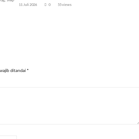
11 Juli 2026
0
55 views
wajib ditandai
*