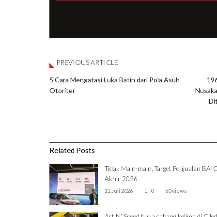
PREVIOUS ARTICLE
5 Cara Mengatasi Luka Batin dari Pola Asuh
196
Otoriter
Nusaka
Di
Related Posts
Tidak Main-main, Target Penjualan BAI
Akhir 2026
11 Juli 2026
0
60 views
Art N’ Speed buka cabang kelima di Ciled