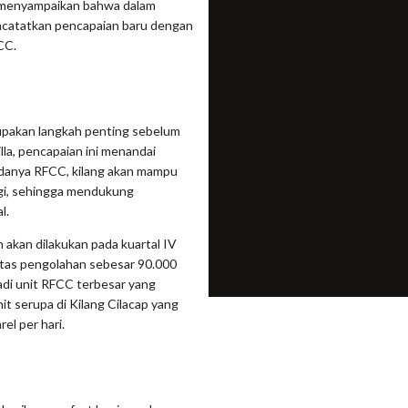
ni menyampaikan bahwa dalam
ncatatkan pencapaian baru dengan
CC.
upakan langkah penting sebelum
lla, pencapaian ini menandai
adanya RFCC, kilang akan mampu
ggi, sehingga mendukung
l.
 akan dilakukan pada kuartal IV
itas pengolahan sebesar 90.000
adi unit RFCC terbesar yang
nit serupa di Kilang Cilacap yang
el per hari.