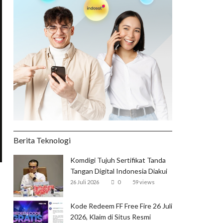
Berita Teknologi
Komdigi Tujuh Sertifikat Tanda
Tangan Digital Indonesia Diakui
Global
26 Juli 2026
0
59 views
Kode Redeem FF Free Fire 26 Juli
2026, Klaim di Situs Resmi