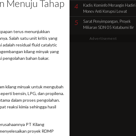
n Menuju Tahap
Pencocokan Fisik Objek
4
Kadis Kominfo Merangin Hadiri
Sengketa di Kelurahan Selamat
Monev Anti Korupsi Lewat
Zoom Dukung Penuh Desa
5
Sarat Penyimpangan, Proyek
Sidolego Jadi Percontohan
Miliaran SDN 05 Kotabumi Ilir
Desa Anti Korupsi
ikpapan terus menunjukkan
Diduga Tabrak Aturan.
ya. Salah satu unit kritis yang
Advertisement
adalah residual fluid catalytic
pengembangan kilang minyak yang
si pengolahan bahan bakar.
C
am kilang minyak untuk mengubah
seperti bensin, LPG, dan propilena.
utama dalam proses pengolahan.
t reaksi kimia sehingga hasil
perusahaannya PT Kilang
k menyelesaikan proyek RDMP