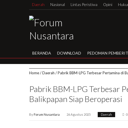
Daerah
Nasional
Lintas Peristiwa
Opini
Hukum
BERANDA
DOWNLOAD
PEDOMAN PEMBERIT
Home
/
Daerah
/
Pabrik BBM-LPG Terbesar Pertamina di Ba
Pabrik BBM-LPG Terbesar Pe
Balikpapan Siap Beroperasi
By
Forum Nusantara
26 Agustus 2025
Daerah
0