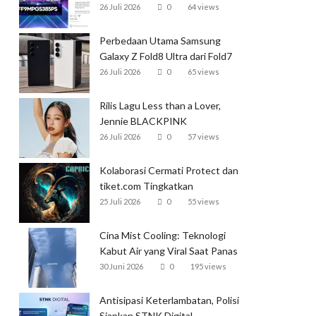
Garena
26 Juli 2026
0
64 views
Perbedaan Utama Samsung
Galaxy Z Fold8 Ultra dari Fold7
26 Juli 2026
0
65 views
Rilis Lagu Less than a Lover,
Jennie BLACKPINK
Mendominasi Tangga Lagu
26 Juli 2026
0
57 views
Global
Kolaborasi Cermati Protect dan
tiket.com Tingkatkan
Perlindungan Perjalanan Kereta
25 Juli 2026
0
55 views
Cina Mist Cooling: Teknologi
Kabut Air yang Viral Saat Panas
Ekstrem
30 Juni 2026
0
195 views
Antisipasi Keterlambatan, Polisi
Siapkan STNK Digital