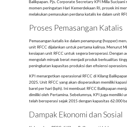
Balikpapan. Pjs. Corporate Secretary KPI Milla Suciya
momen peringatan Hari Kemerdekaan RI, proyek ini me
melakukan pemasukan perdana katalis ke dalam unit RF
Proses Pemasangan Katalis
Pemasangan katalis ke dalam penampung (hopper) mer
unit RFCC dijalankan untuk pertama kalinya. Menurut Mi
kesiapan unit RFCC untuk segera beroperasi. Dengan 
mengolah minyak berat menjadi produk berkualitas tin
peningkatan kapasitas produksi dan efisiensi operasiona
KPI menargetkan operasional RFCC di Kilang Balikpapan
2025. Unit RFCC yang akan dioperasikan memiliki kapas
barel per hari (bph). Ini membuat RFCC Balikpapan menj
dimiliki oleh Pertamina. Sebelumnya, KPI juga memiliki u
telah beroperasi sejak 2015 dengan kapasitas 62.000 bar
Dampak Ekonomi dan Sosial