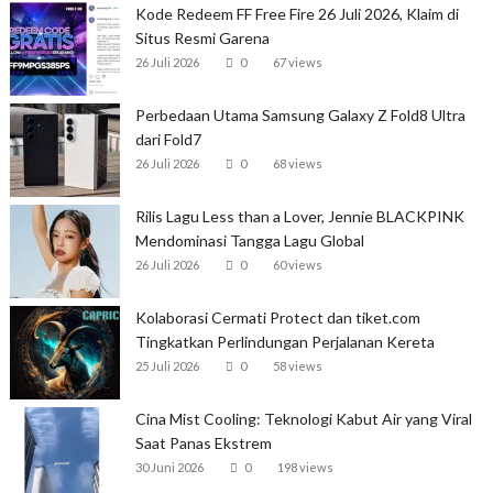
Kode Redeem FF Free Fire 26 Juli 2026, Klaim di
Situs Resmi Garena
26 Juli 2026
0
67 views
Perbedaan Utama Samsung Galaxy Z Fold8 Ultra
dari Fold7
26 Juli 2026
0
68 views
Rilis Lagu Less than a Lover, Jennie BLACKPINK
Mendominasi Tangga Lagu Global
26 Juli 2026
0
60 views
Kolaborasi Cermati Protect dan tiket.com
Tingkatkan Perlindungan Perjalanan Kereta
25 Juli 2026
0
58 views
Cina Mist Cooling: Teknologi Kabut Air yang Viral
Saat Panas Ekstrem
30 Juni 2026
0
198 views