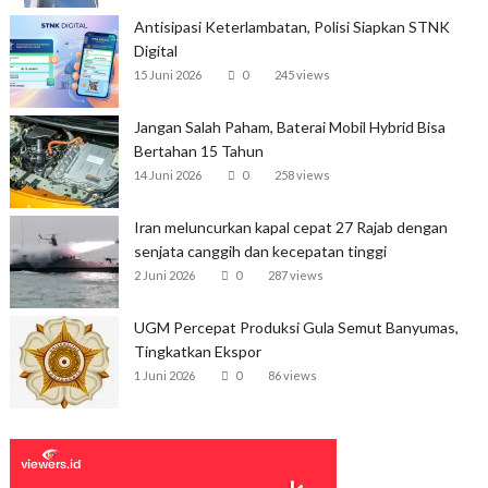
Antisipasi Keterlambatan, Polisi Siapkan STNK
Digital
15 Juni 2026
0
245 views
Jangan Salah Paham, Baterai Mobil Hybrid Bisa
Bertahan 15 Tahun
14 Juni 2026
0
258 views
Iran meluncurkan kapal cepat 27 Rajab dengan
senjata canggih dan kecepatan tinggi
2 Juni 2026
0
287 views
UGM Percepat Produksi Gula Semut Banyumas,
Tingkatkan Ekspor
1 Juni 2026
0
86 views