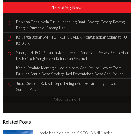
Trending Now
1
Babinsa Desa Awin Turun Langsung Bantu Warga Gotong Royong
Bangun Rumah di Batang Hari
2
Keluarga Besar SMKN 2 TRENGGALEK Mengucapkan Selamat HUT
Ke-81 RI
3
Sinergi TNI-POLRI dan Instansi Terkait Amankan Proses Pencocokan
Fisik Objek Sengketa di Kelurahan Selamat
4
Kadis Kominfo Merangin Hadiri Monev Anti Korupsi Lewat Zoom
Dukung Penuh Desa Sidolego Jadi Percontohan Desa Anti Korupsi
5
Judul :Sekolah Rakyat Cepu, Diduga Ada Penyimpangan, Jadi
Sorotan Publik
Advertisement
Related Posts
Honda hadir dalam lari 5K POLDA di Nabire