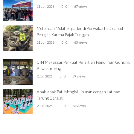
11 Juli 2026
0
67 views
Motor dan Mobil Terparkir di Purwakarta Dicantol
Petugas Karena Pajak Tunggak
11 Juli 2026
0
63 views
UIN Makassar Perkuat Penelitian Pemulihan Gunung
Bawakaraeng
2 Juli 2026
0
89 views
Anak-anak Pati Mengisi Liburan dengan Latihan
Tarung Derajat
2 Juli 2026
0
86 views