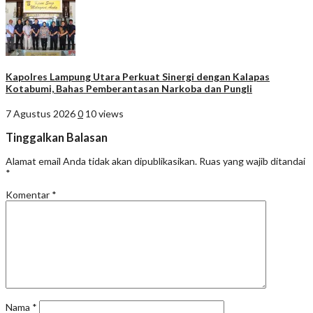
Kapolres Lampung Utara Perkuat Sinergi dengan Kalapas
Kotabumi, Bahas Pemberantasan Narkoba dan Pungli
7 Agustus 2026
0
10 views
Tinggalkan Balasan
Alamat email Anda tidak akan dipublikasikan.
Ruas yang wajib ditandai
*
Komentar
*
Nama
*