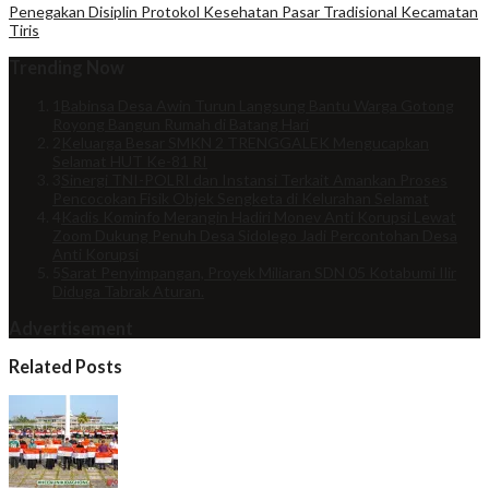
Penegakan Disiplin Protokol Kesehatan Pasar Tradisional Kecamatan
Tiris
Trending Now
1
Babinsa Desa Awin Turun Langsung Bantu Warga Gotong
Royong Bangun Rumah di Batang Hari
2
Keluarga Besar SMKN 2 TRENGGALEK Mengucapkan
Selamat HUT Ke-81 RI
3
Sinergi TNI-POLRI dan Instansi Terkait Amankan Proses
Pencocokan Fisik Objek Sengketa di Kelurahan Selamat
4
Kadis Kominfo Merangin Hadiri Monev Anti Korupsi Lewat
Zoom Dukung Penuh Desa Sidolego Jadi Percontohan Desa
Anti Korupsi
5
Sarat Penyimpangan, Proyek Miliaran SDN 05 Kotabumi Ilir
Diduga Tabrak Aturan.
Advertisement
Related Posts