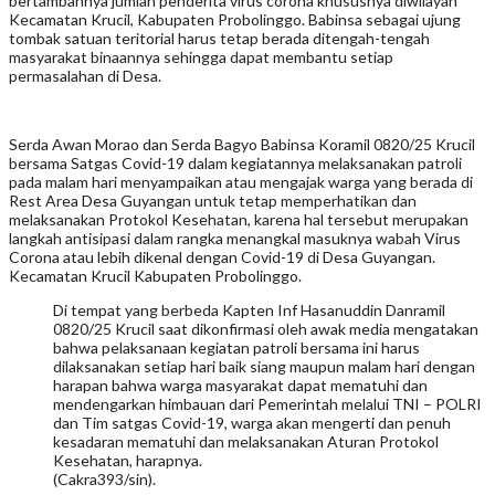
bertambahnya jumlah penderita virus corona khususnya diwilayah
Kecamatan Krucil, Kabupaten Probolinggo. Babinsa sebagai ujung
tombak satuan teritorial harus tetap berada ditengah-tengah
masyarakat binaannya sehingga dapat membantu setiap
permasalahan di Desa.
Serda Awan Morao dan Serda Bagyo Babinsa Koramil 0820/25 Krucil
bersama Satgas Covid-19 dalam kegiatannya melaksanakan patroli
pada malam hari menyampaikan atau mengajak warga yang berada di
Rest Area Desa Guyangan untuk tetap memperhatikan dan
melaksanakan Protokol Kesehatan, karena hal tersebut merupakan
langkah antisipasi dalam rangka menangkal masuknya wabah Virus
Corona atau lebih dikenal dengan Covid-19 di Desa Guyangan.
Kecamatan Krucil Kabupaten Probolinggo.
Di tempat yang berbeda Kapten Inf Hasanuddin Danramil
0820/25 Krucil saat dikonfirmasi oleh awak media mengatakan
bahwa pelaksanaan kegiatan patroli bersama ini harus
dilaksanakan setiap hari baik siang maupun malam hari dengan
harapan bahwa warga masyarakat dapat mematuhi dan
mendengarkan himbauan dari Pemerintah melalui TNI – POLRI
dan Tim satgas Covid-19, warga akan mengerti dan penuh
kesadaran mematuhi dan melaksanakan Aturan Protokol
Kesehatan, harapnya.
(Cakra393/sin).