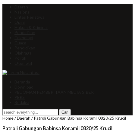
Daerah
Nasional
Lintas Peristiwa
Opini
Hukum & Kriminal
Pendidikan
Teknologi
Cuaca
Pendidikan
Olahraga
Politik
Otomotif
Beranda
Download
PEDOMAN PEMBERITAAN MEDIA SIBER
PERS
Redaksi
Home
/
Daerah
/
Patroli Gabungan Babinsa Koramil 0820/25 Krucil
Patroli Gabungan Babinsa Koramil 0820/25 Krucil