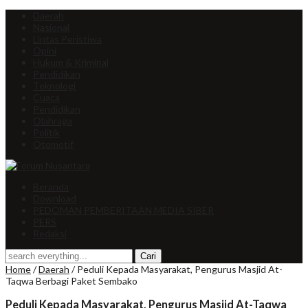
Daerah
Nasional
Lintas Peristiwa
Opini
Hukum & Kriminal
Pendidikan
Teknologi
Cuaca
Pendidikan
Olahraga
Politik
Otomotif
Beranda
Download
PEDOMAN PEMBERITAAN MEDIA SIBER
PERS
Redaksi
Home
/
Daerah
/
Peduli Kepada Masyarakat, Pengurus Masjid At-
Taqwa Berbagi Paket Sembako
Peduli Kepada Masyarakat, Pengurus Masjid At-Taqwa