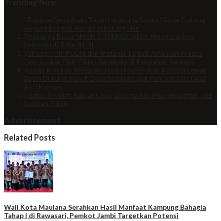
Trending Now
1
Babinsa Desa Awin Turun Langsung Bantu Warga Gotong
Royong Bangun Rumah di Batang Hari
2
Keluarga Besar SMKN 2 TRENGGALEK Mengucapkan
Selamat HUT Ke-81 RI
3
Sinergi TNI-POLRI dan Instansi Terkait Amankan Proses
Pencocokan Fisik Objek Sengketa di Kelurahan Selamat
4
Kadis Kominfo Merangin Hadiri Monev Anti Korupsi Lewat
Zoom Dukung Penuh Desa Sidolego Jadi Percontohan Desa
Anti Korupsi
5
Judul :Sekolah Rakyat Cepu, Diduga Ada Penyimpangan, Jadi
Sorotan Publik
Advertisement
Related Posts
Wali Kota Maulana Serahkan Hasil Manfaat Kampung Bahagia
Tahap I di Rawasari, Pemkot Jambi Targetkan Potensi