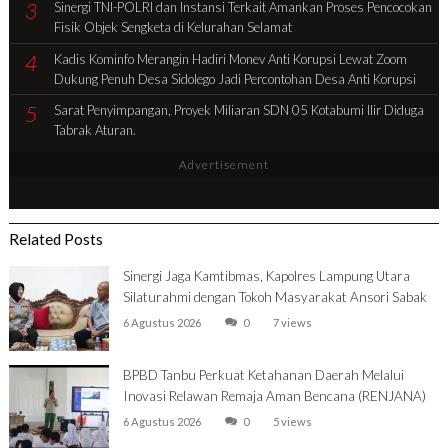
3
Sinergi TNI-POLRI dan Instansi Terkait Amankan Proses Pencocokan
Fisik Objek Sengketa di Kelurahan Selamat
4
Kadis Kominfo Merangin Hadiri Monev Anti Korupsi Lewat Zoom
Dukung Penuh Desa Sidolego Jadi Percontohan Desa Anti Korupsi
5
Sarat Penyimpangan, Proyek Miliaran SDN 05 Kotabumi Ilir Diduga
Tabrak Aturan.
Advertisement
Related Posts
Sinergi Jaga Kamtibmas, Kapolres Lampung Utara
Silaturahmi dengan Tokoh Masyarakat Ansori Sabak
6 Agustus 2026
0
7 views
BPBD Tanbu Perkuat Ketahanan Daerah Melalui
Inovasi Relawan Remaja Aman Bencana (RENJANA)
6 Agustus 2026
0
5 views