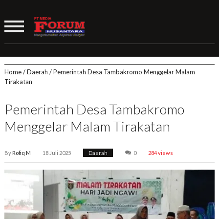
Home
/
Daerah
/
Pemerintah Desa Tambakromo Menggelar Malam
Tirakatan
Pemerintah Desa Tambakromo
Menggelar Malam Tirakatan
By
Rofiq M
18 Juli 2025
Daerah
0
284 views