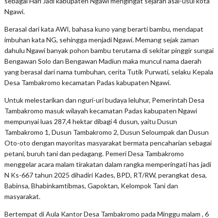
sebagai Hari Jadi kabupaten Ngawi mengingat sejarah asal-usul kota
Ngawi.
Berasal dari kata AWI, bahasa kuno yang berarti bambu, mendapat
imbuhan kata NG, sehingga menjadi Ngawi. Memang sejak zaman
dahulu Ngawi banyak pohon bambu terutama di sekitar pinggir sungai
Bengawan Solo dan Bengawan Madiun maka muncul nama daerah
yang berasal dari nama tumbuhan, cerita Tutik Purwati, selaku Kepala
Desa Tambakromo kecamatan Padas kabupaten Ngawi.
Untuk melestarikan dan nguri-uri budaya leluhur, Pemerintah Desa
Tambakromo masuk wilayah kecamatan Padas kabupaten Ngawi
mempunyai luas 287,4 hektar dibagi 4 dusun, yaitu Dusun
Tambakromo 1, Dusun Tambakromo 2, Dusun Seloumpak dan Dusun
Oto-oto dengan mayoritas masyarakat bermata pencaharian sebagai
petani, buruh tani dan pedagang. Pemeri Desa Tambakromo
menggelar acara malam tirakatan dalam rangka memperingati has jadi
N Ks-667 tahun 2025 dihadiri Kades, BPD, RT/RW, perangkat desa,
Babinsa, Bhabinkamtibmas, Gapoktan, Kelompok Tani dan
masyarakat.
Bertempat di Aula Kantor Desa Tambakromo pada Minggu malam , 6