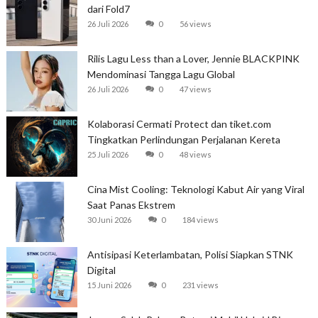
dari Fold7
26 Juli 2026
0
56 views
Rilis Lagu Less than a Lover, Jennie BLACKPINK
Mendominasi Tangga Lagu Global
26 Juli 2026
0
47 views
Kolaborasi Cermati Protect dan tiket.com
Tingkatkan Perlindungan Perjalanan Kereta
25 Juli 2026
0
48 views
Cina Mist Cooling: Teknologi Kabut Air yang Viral
Saat Panas Ekstrem
30 Juni 2026
0
184 views
Antisipasi Keterlambatan, Polisi Siapkan STNK
Digital
15 Juni 2026
0
231 views