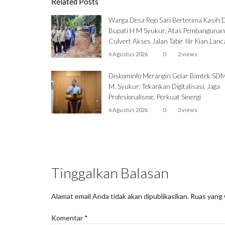
Related Posts
Warga Desa Rejo Sari Berterima Kasih
Bupati H M Syukur, Atas Pembangunan
Culvert Akses Jalan Tabir Ilir Kian Lanc
6 Agustus 2026
0
2 views
Diskominfo Merangin Gelar Bimtek SDM
M. Syukur: Tekankan Digitalisasi, Jaga
Profesionalisme, Perkuat Sinergi
6 Agustus 2026
0
3 views
Tinggalkan Balasan
Alamat email Anda tidak akan dipublikasikan.
Ruas yang 
Komentar
*