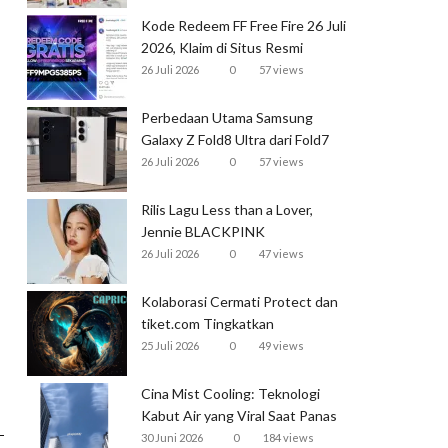
Kode Redeem FF Free Fire 26 Juli
2026, Klaim di Situs Resmi
Garena
26 Juli 2026
0
57 views
Perbedaan Utama Samsung
Galaxy Z Fold8 Ultra dari Fold7
26 Juli 2026
0
57 views
Rilis Lagu Less than a Lover,
Jennie BLACKPINK
Mendominasi Tangga Lagu
26 Juli 2026
0
47 views
Global
Kolaborasi Cermati Protect dan
tiket.com Tingkatkan
Perlindungan Perjalanan Kereta
25 Juli 2026
0
49 views
Cina Mist Cooling: Teknologi
Kabut Air yang Viral Saat Panas
Ekstrem
30 Juni 2026
0
184 views