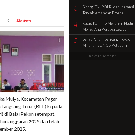
Selamat HUT Ke-81 RI
3
Sinergi TNI-POLRI dan Instansi
Terkait Amankan Proses
Pencocokan Fisik Objek
0
226 views
4
Kadis Kominfo Merangin Hadiri
Sengketa di Kelurahan Selamat
Monev Anti Korupsi Lewat
Zoom Dukung Penuh Desa
5
Sarat Penyimpangan, Proyek
Sidolego Jadi Percontohan
Miliaran SDN 05 Kotabumi Ilir
Desa Anti Korupsi
Diduga Tabrak Aturan.
Advertisement
ka Mulya, Kecamatan Pagar
 Langsung Tunai (BLT) kepada
 di Balai Pekon setempat.
ahun anggaran 2025 dan telah
tember 2025.