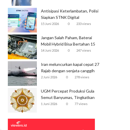
Antisipasi Keterlambatan, Polisi
Siapkan STNK Digital
15 Juni 2026
0
233 views
Jangan Salah Paham, Baterai
Mobil Hybrid Bisa Bertahan 15
Tahun
14 Juni 2026
0
247 views
Iran meluncurkan kapal cepat 27
Rajab dengan senjata canggih
dan kecepatan tinggi
2 Juni 2026
0
278 views
UGM Percepat Produksi Gula
Semut Banyumas, Tingkatkan
Ekspor
1 Juni 2026
0
77 views