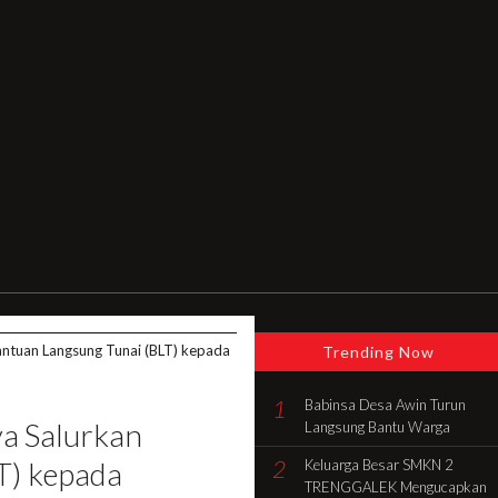
ntuan Langsung Tunai (BLT) kepada
Trending Now
1
Babinsa Desa Awin Turun
a Salurkan
Langsung Bantu Warga
Gotong Royong Bangun Rumah
2
T) kepada
Keluarga Besar SMKN 2
di Batang Hari
TRENGGALEK Mengucapkan