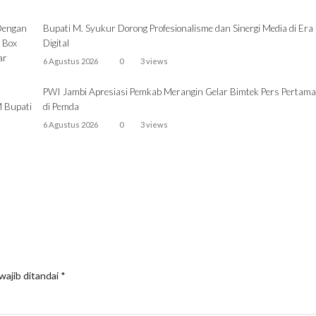
 Dengan
Bupati M. Syukur Dorong Profesionalisme dan Sinergi Media di Era
 Box
Digital
ar
6 Agustus 2026
0
3 views
PWI Jambi Apresiasi Pemkab Merangin Gelar Bimtek Pers Pertama
 Bupati
di Pemda
6 Agustus 2026
0
3 views
wajib ditandai
*