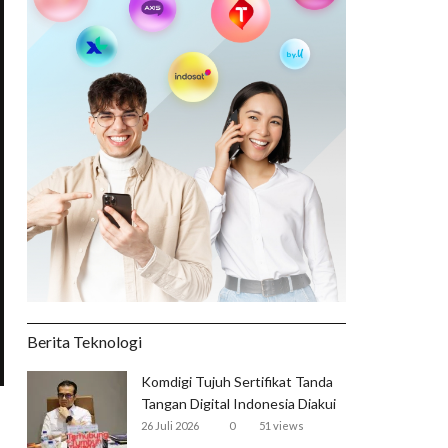
Berita Teknologi
Komdigi Tujuh Sertifikat Tanda
Tangan Digital Indonesia Diakui
Global
26 Juli 2026
0
51 views