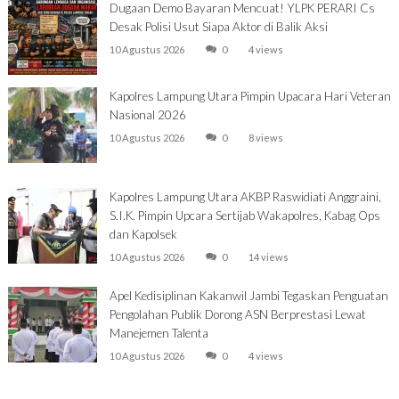
Dugaan Demo Bayaran Mencuat! YLPK PERARI Cs
Desak Polisi Usut Siapa Aktor di Balik Aksi
10 Agustus 2026
0
4 views
Kapolres Lampung Utara Pimpin Upacara Hari Veteran
Nasional 2026
10 Agustus 2026
0
8 views
Kapolres Lampung Utara AKBP Raswidiati Anggraini,
S.I.K. Pimpin Upcara Sertijab Wakapolres, Kabag Ops
dan Kapolsek
10 Agustus 2026
0
14 views
Apel Kedisiplinan Kakanwil Jambi Tegaskan Penguatan
Pengolahan Publik Dorong ASN Berprestasi Lewat
Manejemen Talenta
10 Agustus 2026
0
4 views