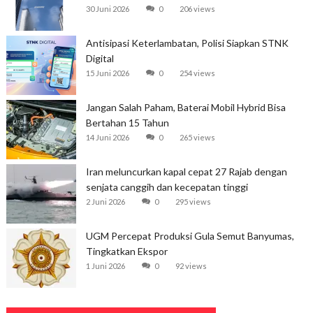
30 Juni 2026
0
206 views
Antisipasi Keterlambatan, Polisi Siapkan STNK
Digital
15 Juni 2026
0
254 views
Jangan Salah Paham, Baterai Mobil Hybrid Bisa
Bertahan 15 Tahun
14 Juni 2026
0
265 views
Iran meluncurkan kapal cepat 27 Rajab dengan
senjata canggih dan kecepatan tinggi
2 Juni 2026
0
295 views
UGM Percepat Produksi Gula Semut Banyumas,
Tingkatkan Ekspor
1 Juni 2026
0
92 views