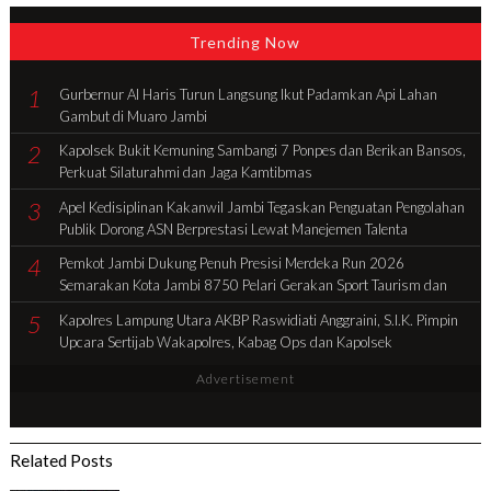
Trending Now
1
Gurbernur Al Haris Turun Langsung Ikut Padamkan Api Lahan
Gambut di Muaro Jambi
2
Kapolsek Bukit Kemuning Sambangi 7 Ponpes dan Berikan Bansos,
Perkuat Silaturahmi dan Jaga Kamtibmas
3
Apel Kedisiplinan Kakanwil Jambi Tegaskan Penguatan Pengolahan
Publik Dorong ASN Berprestasi Lewat Manejemen Talenta
4
Pemkot Jambi Dukung Penuh Presisi Merdeka Run 2026
Semarakan Kota Jambi 8750 Pelari Gerakan Sport Taurism dan
Tingkatan Ekonomi Daerah
5
Kapolres Lampung Utara AKBP Raswidiati Anggraini, S.I.K. Pimpin
Upcara Sertijab Wakapolres, Kabag Ops dan Kapolsek
Advertisement
Related Posts