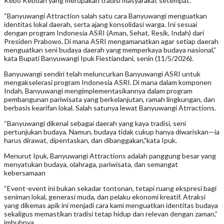
Kebo Keboan yang merupakan tradisi masyarakat setempat.
“Banyuwangi Attraction salah satu cara Banyuwangi menguatkan
identitas lokal daerah, serta ajang konsolidasi warga. Ini sesuai
dengan program Indonesia ASRI (Aman, Sehat, Resik, Indah) dari
Presiden Prabowo. Di mana ASRI mengamanatkan agar setiap daerah
menguatkan seni budaya daerah yang memperkaya budaya nasional,”
kata Bupati Banyuwangi Ipuk Fiestiandani, senin (11/5/2026).
Banyuwangi sendiri telah meluncurkan Banyuwangi ASRI untuk
mengakselerasi program Indonesia ASRI. Di mana dalam komponen
Indah, Banyuwangi mengimplementasikannya dalam program
pembangunan pariwisata yang berkelanjutan, ramah lingkungan, dan
berbasis kearifan lokal. Salah satunya lewat Banyuwangi Atrractions.
“Banyuwangi dikenal sebagai daerah yang kaya tradisi, seni
pertunjukan budaya. Namun, budaya tidak cukup hanya diwariskan—ia
harus dirawat, dipentaskan, dan dibanggakan,”kata Ipuk.
Menurut Ipuk, Banyuwangi Attractions adalah panggung besar yang
menyatukan budaya, olahraga, pariwisata, dan semangat
kebersamaan
“Event-event ini bukan sekadar tontonan, tetapi ruang ekspresi bagi
seniman lokal, generasi muda, dan pelaku ekonomi kreatif. Atraksi
yang dikemas apik ini menjadi cara kami menguatkan identitas budaya
sekaligus memastikan tradisi tetap hidup dan relevan dengan zaman,”
imbuhnya.