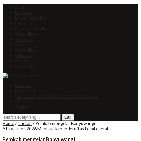
Daerah
Nasional
Lintas Peristiwa
Opini
Hukum & Kriminal
Pendidikan
Teknologi
Cuaca
Pendidikan
Olahraga
Politik
Otomotif
Beranda
Download
PEDOMAN PEMBERITAAN MEDIA SIBER
PERS
Redaksi
Home
/
Daerah
/
Pemkab mengelar Banyuwangi
Attractions,2026.Menguatkan Indentitas Lokal daerah.
Pemkab mengelar Banyuwangi