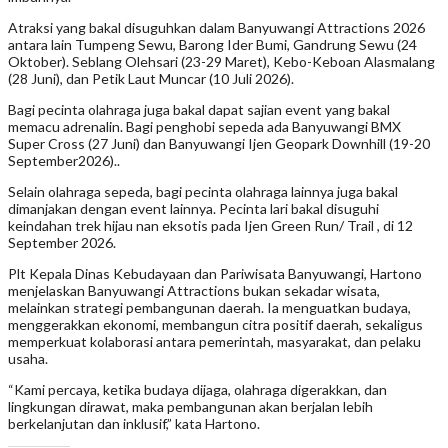
Atraksi yang bakal disuguhkan dalam Banyuwangi Attractions 2026
antara lain Tumpeng Sewu, Barong Ider Bumi, Gandrung Sewu (24
Oktober). Seblang Olehsari (23-29 Maret), Kebo-Keboan Alasmalang
(28 Juni), dan Petik Laut Muncar (10 Juli 2026).
Bagi pecinta olahraga juga bakal dapat sajian event yang bakal
memacu adrenalin. Bagi penghobi sepeda ada Banyuwangi BMX
Super Cross (27 Juni) dan Banyuwangi Ijen Geopark Downhill (19-20
September2026)..
Selain olahraga sepeda, bagi pecinta olahraga lainnya juga bakal
dimanjakan dengan event lainnya. Pecinta lari bakal disuguhi
keindahan trek hijau nan eksotis pada Ijen Green Run/ Trail , di 12
September 2026.
Plt Kepala Dinas Kebudayaan dan Pariwisata Banyuwangi, Hartono
menjelaskan Banyuwangi Attractions bukan sekadar wisata,
melainkan strategi pembangunan daerah. Ia menguatkan budaya,
menggerakkan ekonomi, membangun citra positif daerah, sekaligus
memperkuat kolaborasi antara pemerintah, masyarakat, dan pelaku
usaha.
“Kami percaya, ketika budaya dijaga, olahraga digerakkan, dan
lingkungan dirawat, maka pembangunan akan berjalan lebih
berkelanjutan dan inklusif,” kata Hartono.