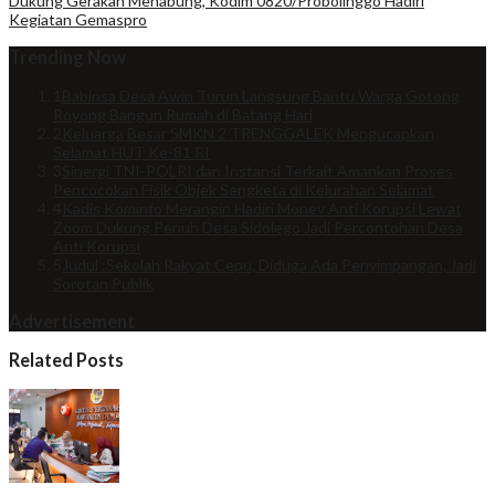
Dukung Gerakan Menabung, Kodim 0820/Probolinggo Hadiri
Kegiatan Gemaspro
Trending Now
1
Babinsa Desa Awin Turun Langsung Bantu Warga Gotong
Royong Bangun Rumah di Batang Hari
2
Keluarga Besar SMKN 2 TRENGGALEK Mengucapkan
Selamat HUT Ke-81 RI
3
Sinergi TNI-POLRI dan Instansi Terkait Amankan Proses
Pencocokan Fisik Objek Sengketa di Kelurahan Selamat
4
Kadis Kominfo Merangin Hadiri Monev Anti Korupsi Lewat
Zoom Dukung Penuh Desa Sidolego Jadi Percontohan Desa
Anti Korupsi
5
Judul :Sekolah Rakyat Cepu, Diduga Ada Penyimpangan, Jadi
Sorotan Publik
Advertisement
Related Posts