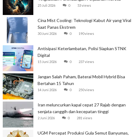
25 Juli 2026
0
53 views
Cina Mist Cooling: Teknologi Kabut Air yang Viral
Saat Panas Ekstrem
30 Juni 2026
0
190 views
Antisipasi Keterlambatan, Polisi Siapkan STNK
Digital
15 Juni 2026
0
237 views
Jangan Salah Paham, Baterai Mobil Hybrid Bisa
Bertahan 15 Tahun
14 Juni 2026
0
250 views
Iran meluncurkan kapal cepat 27 Rajab dengan
senjata canggih dan kecepatan tinggi
2 Juni 2026
0
281 views
UGM Percepat Produksi Gula Semut Banyumas,