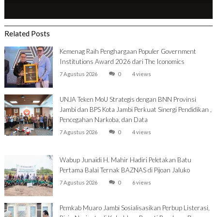
Related Posts
Kemenag Raih Penghargaan Populer Government
Institutions Award 2026 dari The Iconomics
7 Agustus 2026
0
4 views
UNJA Teken MoU Strategis dengan BNN Provinsi
Jambi dan BPS Kota Jambi Perkuat Sinergi Pendidikan ,
Pencegahan Narkoba, dan Data
7 Agustus 2026
0
4 views
Wabup Junaidi H. Mahir Hadiri Peletakan Batu
Pertama Balai Ternak BAZNAS di Pijoan Jaluko
7 Agustus 2026
0
6 views
Pemkab Muaro Jambi Sosialisasikan Perbup Listerasi,