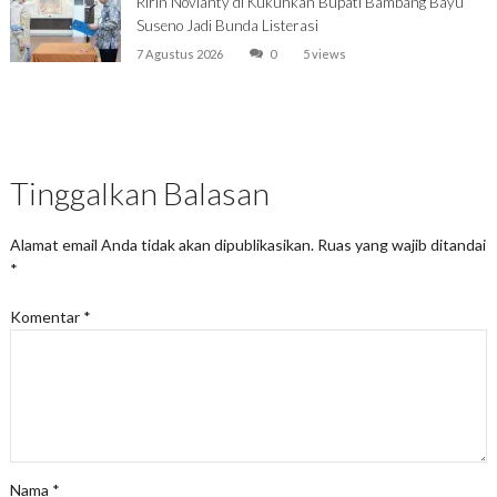
Ririn Novianty di Kukuhkan Bupati Bambang Bayu
Suseno Jadi Bunda Listerasi
7 Agustus 2026
0
5 views
Tinggalkan Balasan
Alamat email Anda tidak akan dipublikasikan.
Ruas yang wajib ditandai
*
Komentar
*
Nama
*