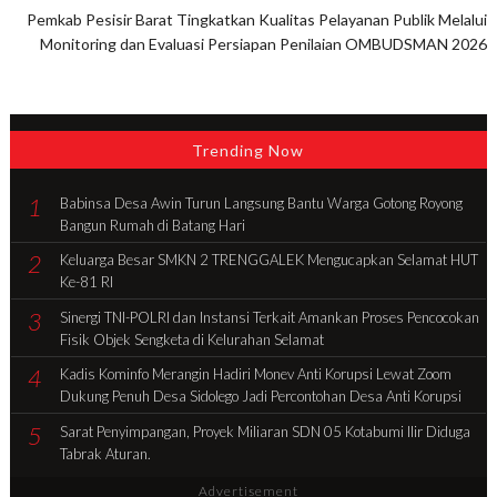
Pemkab Pesisir Barat Tingkatkan Kualitas Pelayanan Publik Melalui
Monitoring dan Evaluasi Persiapan Penilaian OMBUDSMAN 2026
Trending Now
1
Babinsa Desa Awin Turun Langsung Bantu Warga Gotong Royong
Bangun Rumah di Batang Hari
2
Keluarga Besar SMKN 2 TRENGGALEK Mengucapkan Selamat HUT
Ke-81 RI
3
Sinergi TNI-POLRI dan Instansi Terkait Amankan Proses Pencocokan
Fisik Objek Sengketa di Kelurahan Selamat
4
Kadis Kominfo Merangin Hadiri Monev Anti Korupsi Lewat Zoom
Dukung Penuh Desa Sidolego Jadi Percontohan Desa Anti Korupsi
5
Sarat Penyimpangan, Proyek Miliaran SDN 05 Kotabumi Ilir Diduga
Tabrak Aturan.
Advertisement