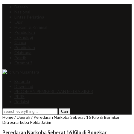
Daerah
Nasional
Lintas Peristiwa
Opini
Hukum & Kriminal
Pendidikan
Teknologi
Cuaca
Pendidikan
Olahraga
Politik
Otomotif
Beranda
Download
PEDOMAN PEMBERITAAN MEDIA SIBER
PERS
Redaksi
Home
/
Daerah
/
Peredaran Narkoba Seberat 16 Kilo di Bongkar
Ditresnarkoba Polda Jatim
Peredaran Narkoba Seberat 16 Kilo di Bongkar