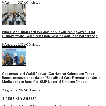
9 Agustus 2026
0
1 views
Bupati Andi Rudi Latif Perkuat Kebijakan Peningkatan SDM,
Disnakertrans Gelar Pelatihan Desain Grafis dan Barbershop.
9 Agustus 2026
0
3 views
Gabungan Istri Wakil Rakyat (Gatriwara) Kabupaten Tanah
Bumbu menggelar kegiatan “Sosialisasi Cara Penggunaan Sosial
Media dengan Benar” di SMP Negeri 5 Simpang Empat.
9 Agustus 2026
0
3 views
Tinggalkan Balasan