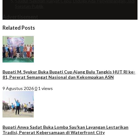
5
Judul :Sekolah Rakyat Cepu, Diduga Ada Penyimpangan, Jadi
Sorotan Publik
Advertisement
Related Posts
Bupati M. Syukur Buka Bupati Cup Ajang Bulu Tangkis HUT RI ke-
81, Pererat Semangat Nasional dan Kekompakan ASN
9 Agustus 2026
0
1 views
Bupati Anwa Sadat Buka Lomba Sau’kan Layangan Lestarikan
Tradisi, Pererat Kebersamaan di Waterfront City