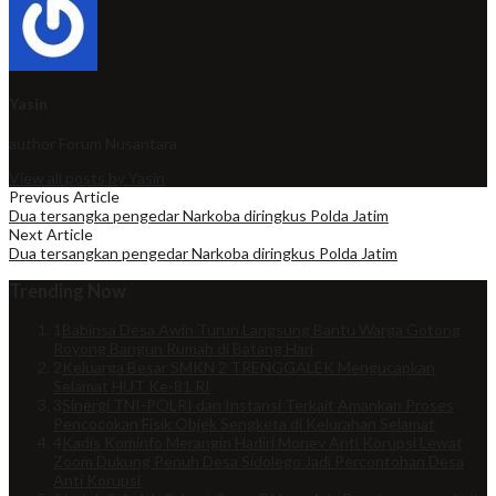
Yasin
author
Forum Nusantara
View all posts by Yasin
Previous Article
Dua tersangka pengedar Narkoba diringkus Polda Jatim
Next Article
Dua tersangkan pengedar Narkoba diringkus Polda Jatim
Trending Now
1
Babinsa Desa Awin Turun Langsung Bantu Warga Gotong
Royong Bangun Rumah di Batang Hari
2
Keluarga Besar SMKN 2 TRENGGALEK Mengucapkan
Selamat HUT Ke-81 RI
3
Sinergi TNI-POLRI dan Instansi Terkait Amankan Proses
Pencocokan Fisik Objek Sengketa di Kelurahan Selamat
4
Kadis Kominfo Merangin Hadiri Monev Anti Korupsi Lewat
Zoom Dukung Penuh Desa Sidolego Jadi Percontohan Desa
Anti Korupsi