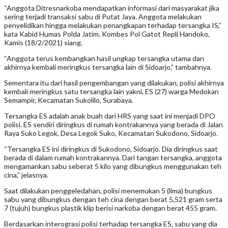
“Anggota Ditresnarkoba mendapatkan informasi dari masyarakat jika
sering terjadi transaksi sabu di Putat Jaya. Anggota melakukan
penyelidikan hingga melakukan penangkapan terhadap tersangka IS,”
kata Kabid Humas Polda Jatim, Kombes Pol Gatot Repli Handoko,
Kamis (18/2/2021) siang.
“Anggota terus kembangkan hasil ungkap tersangka utama dan
akhirnya kembali meringkus tersangka lain di Sidoarjo,” tambahnya.
Sementara itu dari hasil pengembangan yang dilakukan, polisi akhirnya
kembali meringkus satu tersangka lain yakni, ES (27) warga Medokan
Semampir, Kecamatan Sukolilo, Surabaya.
Tersangka ES adalah anak buah dari HRS yang saat ini menjadi DPO
polisi. ES sendiri diringkus di rumah kontrakannya yang berada di Jalan
Raya Suko Legok, Desa Legok Suko, Kecamatan Sukodono, Sidoarjo.
“Tersangka ES ini diringkus di Sukodono, Sidoarjo. Dia diringkus saat
berada di dalam rumah kontrakannya. Dari tangan tersangka, anggota
mengamankan sabu seberat 5 kilo yang dibungkus menggunakan teh
cina,” jelasnya.
Saat dilakukan penggeledahan, polisi menemukan 5 (lima) bungkus
sabu yang dibungkus dengan teh cina dengan berat 5,521 gram serta
7 (tujuh) bungkus plastik klip berisi narkoba dengan berat 455 gram.
Berdasarkan interograsi polisi terhadap tersangka ES, sabu yang dia