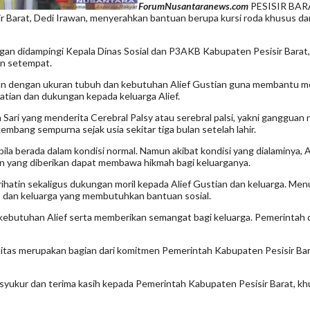
ForumNusantaranews.com
PESISIR BARA
sir Barat, Dedi Irawan, menyerahkan bantuan berupa kursi roda khusus 
an didampingi Kepala Dinas Sosial dan P3AKB Kabupaten Pesisir Barat, I
an setempat.
an dengan ukuran tubuh dan kebutuhan Alief Gustian guna membantu mobil
tian dan dukungan kepada keluarga Alief.
 Sari yang menderita Cerebral Palsy atau serebral palsi, yakni ganggu
mbang sempurna sejak usia sekitar tiga bulan setelah lahir.
abila berada dalam kondisi normal. Namun akibat kondisi yang dialaminya,
an yang diberikan dapat membawa hikmah bagi keluarganya.
hatin sekaligus dukungan moril kepada Alief Gustian dan keluarga. Men
s dan keluarga yang membutuhkan bantuan sosial.
ebutuhan Alief serta memberikan semangat bagi keluarga. Pemerintah d
itas merupakan bagian dari komitmen Pemerintah Kabupaten Pesisir Bar
syukur dan terima kasih kepada Pemerintah Kabupaten Pesisir Barat, kh