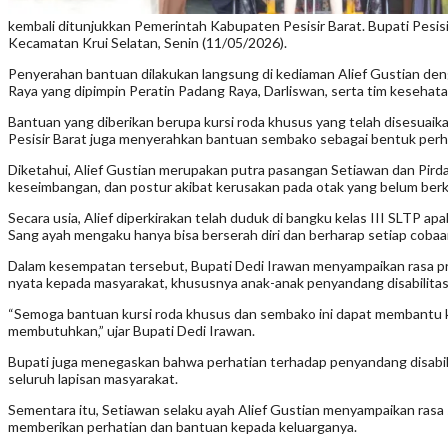
kembali ditunjukkan Pemerintah Kabupaten Pesisir Barat. Bupati Pesi
Kecamatan Krui Selatan, Senin (11/05/2026).
Penyerahan bantuan dilakukan langsung di kediaman Alief Gustian deng
Raya yang dipimpin Peratin Padang Raya, Darliswan, serta tim kesehat
Bantuan yang diberikan berupa kursi roda khusus yang telah disesuaik
Pesisir Barat juga menyerahkan bantuan sembako sebagai bentuk perha
Diketahui, Alief Gustian merupakan putra pasangan Setiawan dan Pirda
keseimbangan, dan postur akibat kerusakan pada otak yang belum berke
Secara usia, Alief diperkirakan telah duduk di bangku kelas III SLTP ap
Sang ayah mengaku hanya bisa berserah diri dan berharap setiap coba
Dalam kesempatan tersebut, Bupati Dedi Irawan menyampaikan rasa pri
nyata kepada masyarakat, khususnya anak-anak penyandang disabilita
“Semoga bantuan kursi roda khusus dan sembako ini dapat membantu k
membutuhkan,” ujar Bupati Dedi Irawan.
Bupati juga menegaskan bahwa perhatian terhadap penyandang disabil
seluruh lapisan masyarakat.
Sementara itu, Setiawan selaku ayah Alief Gustian menyampaikan rasa 
memberikan perhatian dan bantuan kepada keluarganya.