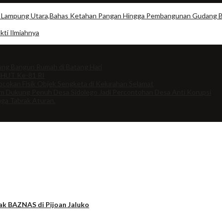
ang Lampung Utara,Bahas Ketahan Pangan Hingga Pembangunan Gudang 
kti Ilmiahnya
ng Bangun Rumah di Batang Hari
 HUT Ke-81 RI
cokan Fisik Objek Sengketa di Kelurahan Selamat
om Dukung Penuh Desa Sidolego Jadi Percontohan Desa Anti Korupsi
uga Tabrak Aturan.
ak BAZNAS di Pijoan Jaluko