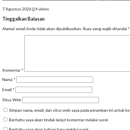
7 Agustus 2026
0
4 views
Tinggalkan Balasan
Alamat email Anda tidak akan dipublikasikan.
Ruas yang wajib ditandai
*
Komentar
*
Nama
*
Email
*
Situs Web
Simpan nama, email, dan situs web saya pada peramban ini untuk k
Beritahu saya akan tindak lanjut komentar melalui surel.
Beritahu saya akan tulisan baru melalui surel.