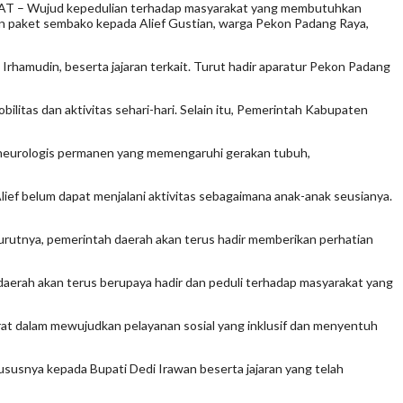
T – Wujud kepedulian terhadap masyarakat yang membutuhkan
dan paket sembako kepada Alief Gustian, warga Pekon Padang Raya,
rhamudin, beserta jajaran terkait. Turut hadir aparatur Pekon Padang
itas dan aktivitas sehari-hari. Selain itu, Pemerintah Kabupaten
an neurologis permanen yang memengaruhi gerakan tubuh,
 Alief belum dapat menjalani aktivitas sebagaimana anak-anak seusianya.
urutnya, pemerintah daerah akan terus hadir memberikan perhatian
aerah akan terus berupaya hadir dan peduli terhadap masyarakat yang
at dalam mewujudkan pelayanan sosial yang inklusif dan menyentuh
ususnya kepada Bupati Dedi Irawan beserta jajaran yang telah