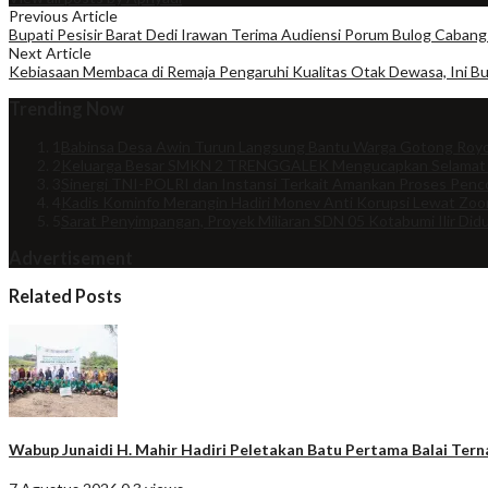
Previous Article
Bupati Pesisir Barat Dedi Irawan Terima Audiensi Porum Bulog Cab
Next Article
Kebiasaan Membaca di Remaja Pengaruhi Kualitas Otak Dewasa, Ini Bu
Trending Now
1
Babinsa Desa Awin Turun Langsung Bantu Warga Gotong Royo
2
Keluarga Besar SMKN 2 TRENGGALEK Mengucapkan Selamat
3
Sinergi TNI-POLRI dan Instansi Terkait Amankan Proses Penco
4
Kadis Kominfo Merangin Hadiri Monev Anti Korupsi Lewat Zo
5
Sarat Penyimpangan, Proyek Miliaran SDN 05 Kotabumi Ilir Did
Advertisement
Related Posts
Wabup Junaidi H. Mahir Hadiri Peletakan Batu Pertama Balai Tern