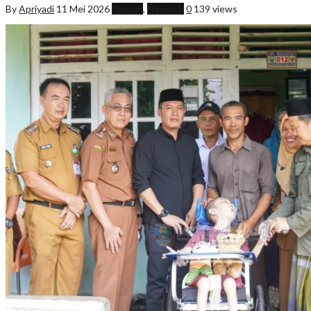
By
Apriyadi
11 Mei 2026
Daerah
,
Nasional
0
139 views