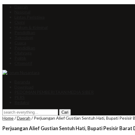
Daerah
Nasional
Lintas Peristiwa
Opini
Hukum & Kriminal
Pendidikan
Teknologi
Cuaca
Pendidikan
Olahraga
Politik
Otomotif
Beranda
Download
PEDOMAN PEMBERITAAN MEDIA SIBER
PERS
Redaksi
Home
/
Daerah
/
Perjuangan Alief Gustian Sentuh Hati, Bupati Pesisir
Perjuangan Alief Gustian Sentuh Hati, Bupati Pesisir Barat