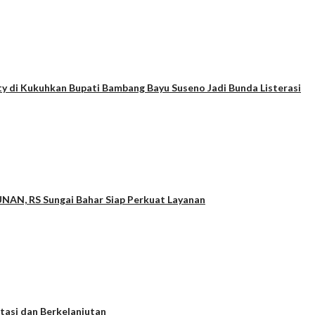
nty di Kukuhkan Bupati Bambang Bayu Suseno Jadi Bunda Listerasi
UNAN, RS Sungai Bahar Siap Perkuat Layanan
asi dan Berkelanjutan