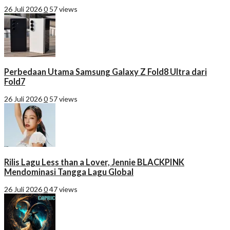
26 Juli 2026
0
57 views
Perbedaan Utama Samsung Galaxy Z Fold8 Ultra dari
Fold7
26 Juli 2026
0
57 views
Rilis Lagu Less than a Lover, Jennie BLACKPINK
Mendominasi Tangga Lagu Global
26 Juli 2026
0
47 views