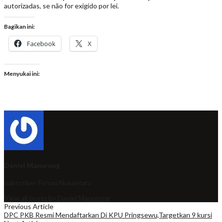
autorizadas, se não for exigido por lei.
Bagikan ini:
Facebook
X
Menyukai ini:
Daniel Manurung
subscriber
Forum Nusantara
View all posts by Daniel Manurung
Previous Article
DPC PKB Resmi Mendaftarkan Di KPU Pringsewu,Targetkan 9 kursi