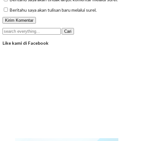
Beritahu saya akan tulisan baru melalui surel.
Like kami di Facebook