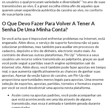
os usuários o qual procuram variedade e diversidade” “no ano de suas
transmissões ao vivo. É a great escolha ótima afin de aqueles que
querem uman experiência autêntica de cassino ao vivo, no conforto
de sua própria casa.
O Que Devo Fazer Para Volver A Tener A
Senha De Uma Minha Conta?
Se você acha que é impossível enfrentar problemas na Internet, está
enganado. Além disso, o serviço de suporte funciona não só para
solucionar problemas, mas também para auxiliar em processos de
cadastro, depósito e tiro de dinheiro, electronic muito mais. Ao
contrário de diversas outras plataformas, Pin Up” “oferece a seus
usuários um recurso sobre transmissão ao palpitante, graças ao qual
você pode seguir a partidas search engine optimization sair do
internet site. Além disso, você também pode fazer apostas em tempo
real, o que aumenta significativamente as chances de ganhar suas
apostas. Apesar da seção lujoso do cassino, um Pin-Up não
proporciona oportunidades menos legais para apostas. Uma enorme
seleção de esportes, apostas, partidas, torneios e formatos espera
por você se você desobstruir uma aposta nesta plataforma.
Assim como na apostas padrões, você pode acompanhar um
que está acontecendo em uma ida através de alguma
transmissão, mas essa é animada e também gerada durante
computador.