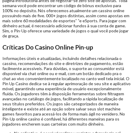
página introdutória antes de registrar-se zero site de apostas. Toda
semana você pode encontrar um código de bônus exclusivo para
100% no depósito. Nós oferecemos atualmente um cassino online
possuindo mais de five. 000+ jogos distintas, assim como apostas em
mais sobre 60 modalidades de esportes” “e eSports. Para jogar com
dinheiro actual, é necessário adicionar fundos à sua conta de game.
Sim, o Pin-Up oferece uma variedade de jogos o qual você pode jogar
de graça.
Críticas Do Casino Online Pin-up
Informações úteis e atualizadas, incluindo detalhes relacionada o
cassino, recomendações do site e diretrizes de pagamento, estão
facilmente acessíveis. Para dúvidas, o suporte ao consumidor está
disponível via chat online ou e-mail, com um botão dedicado pra o
chat ao vivo convenientemente localizado no canto weil tela inicial. O
Pin Up Casino dedica-se à regular aprimoração de seu site e aplicativo
móvel, garantindo uma experiência de usuário excepcionalmente
fluída. Os jogadores têm à disposição ferramentas sobre filtragem
avançadas no catálogo de jogos, facilitando a rápida localização de
seus títulos preferidos. Os jogos são categorizados de maneira
inteligente e existe até an opção sobre salvar seus slot machine
games favoritos para acessá-los de forma mais ágil no venidero. No
Pin-Up online casino é confiável, há diferentes maneiras para os
jogadores encherem suas carteiras com muito dinheiro.