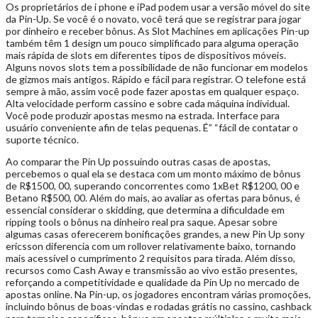
Os proprietários de i phone e iPad podem usar a versão móvel do site
da Pin-Up. Se você é o novato, você terá que se registrar para jogar
por dinheiro e receber bônus. As Slot Machines em aplicações Pin-up
também têm 1 design um pouco simplificado para alguma operação
mais rápida de slots em diferentes tipos de dispositivos móveis.
Alguns novos slots tem a possibilidade de não funcionar em modelos
de gizmos mais antigos. Rápido e fácil para registrar. O telefone está
sempre à mão, assim você pode fazer apostas em qualquer espaço.
Alta velocidade perform cassino e sobre cada máquina individual.
Você pode produzir apostas mesmo na estrada. Interface para
usuário conveniente afin de telas pequenas. É” “fácil de contatar o
suporte técnico.
Ao comparar the Pin Up possuindo outras casas de apostas,
percebemos o qual ela se destaca com um monto máximo de bônus
de R$1500, 00, superando concorrentes como 1xBet R$1200, 00 e
Betano R$500, 00. Além do mais, ao avaliar as ofertas para bônus, é
essencial considerar o skidding, que determina a dificuldade em
ripping tools o bônus na dinheiro real pra saque. Apesar sobre
algumas casas oferecerem bonificações grandes, a new Pin Up sony
ericsson diferencia com um rollover relativamente baixo, tornando
mais acessível o cumprimento 2 requisitos para tirada. Além disso,
recursos como Cash Away e transmissão ao vivo estão presentes,
reforçando a competitividade e qualidade da Pin Up no mercado de
apostas online. Na Pin-up, os jogadores encontram várias promoções,
incluindo bônus de boas-vindas e rodadas grátis no cassino, cashback