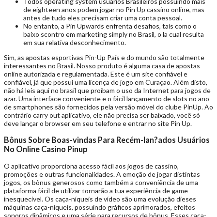
Todos operating system usuários Brasileiros possuindo mais
de eighteen anos podem jogar no Pin Up cassino online, mas
antes de tudo eles precisam criar uma conta pessoal.
No entanto, a Pin Upwards enfrenta desafios, tais como o
baixo scontro em marketing simply no Brasil, o la cual resulta
em sua relativa desconhecimento.
Sim, as apostas esportivas Pin-Up País e do mundo são totalmente
interessantes no Brasil. Nosso produto é alguma casa de apostas
online autorizada e regulamentada. Este é um site confiável e
confiável, já que possui uma licença de jogo em Curaçao. Além disto,
não há leis aqui no brasil que proíbam o uso da Internet para jogos de
azar. Uma interface conveniente e o fácil lançamento de slots no ano
de smartphones são fornecidos pela versão móvel do clube PinUp. Ao
contrário carry out aplicativo, ele não precisa ser baixado, você só
deve lançar o browser em seu telefone e entrar no site Pin Up.
Bônus Sobre Boas-vindas Para Recém-lan?ados Usuários
No Online Casino Pinup
O aplicativo proporciona acesso fácil aos jogos de cassino,
promoções e outras funcionalidades. A emoção de jogar distintas
jogos, os bônus generosos como também a conveniência de uma
plataforma fácil de utilizar tornarão a tua experiência de game
inesquecível. Os caça-níqueis de vídeo são uma evolução dieses
máquinas caça-níqueis, possuindo gráficos aprimorados, efeitos
sonoros dinâmicos e uma série para recursos de bônus. Esses caça-