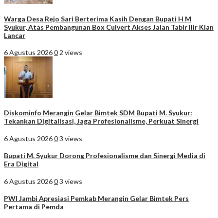
Warga Desa Rejo Sari Berterima Kasih Dengan Bupati H M
Syukur, Atas Pembangunan Box Culvert Akses Jalan Tabir Ilir Kian
Lancar
6 Agustus 2026
0
2 views
Diskominfo Merangin Gelar Bimtek SDM Bupati M. Syukur:
Tekankan Digitalisasi, Jaga Profesionalisme, Perkuat Sinergi
6 Agustus 2026
0
3 views
Bupati M. Syukur Dorong Profesionalisme dan Sinergi Media di
Era Digital
6 Agustus 2026
0
3 views
PWI Jambi Apresiasi Pemkab Merangin Gelar Bimtek Pers
Pertama di Pemda