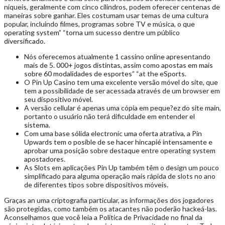
níqueis, geralmente com cinco cilindros, podem oferecer centenas de
maneiras sobre ganhar. Eles costumam usar temas de uma cultura
popular, incluindo filmes, programas sobre TV e música, o que
operating system” “torna um sucesso dentre um público
diversificado.
Nós oferecemos atualmente 1 cassino online apresentando
mais de 5. 000+ jogos distintas, assim como apostas em mais
sobre 60 modalidades de esportes” “at the eSports.
O Pin Up Casino tem uma excelente versão móvel do site, que
tem a possibilidade de ser acessada através de um browser em
seu dispositivo móvel.
A versão cellular é apenas uma cópia em peque?ez do site main,
portanto o usuário não terá dificuldade em entender el
sistema.
Com uma base sólida electronic uma oferta atrativa, a Pin
Upwards tem o posible de se hacer hincapié intensamente e
aprobar uma posição sobre destaque entre operating system
apostadores.
As Slots em aplicações Pin Up também têm o design um pouco
simplificado para alguma operação mais rápida de slots no ano
de diferentes tipos sobre dispositivos móveis.
Graças an uma criptografia particular, as informações dos jogadores
são protegidas, como também os atacantes não poderão hackeá-las.
Aconselhamos que você leia a Política de Privacidade no final da