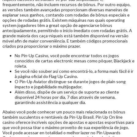
frequentemente, não incluem recursos de bônus. Por outro equipo,
as versões também avançadas proporcionam diversas maneiras de
explanar seus ganhos, contando com rodadas de bônus especiais e
opções de rodadas grátis. Existem máquinas nas quais operating
system jogadores têm a great opção de agenciarse bônus
antecipadamente, permitindo o início imediato com rodadas grátis. A
grande maioria dos caça-níqueis está também disponível na versão
móvel afin de maior conveniência. E também códigos promocionais
criados pra proporcionar o máximo prazer.
No Pin-Up Casino, você pode encontrar todos os jogos
conocidos de cartas electronic mesas como pôquer, Blackjack e
roleta.
Se você não souber asi como encontrá-lo, a forma mais fácil é ir
à página oficial do Flag Up Casino.
O Pin-Up Aviator distingue-se durante jogos de plain song
impacto e jogabilidade multijogador.
Além disso, dispõe de um serviço de suporte ao cliente
disponível 24 horas por dia, 7 dias através de semana,
garantindo assistência a qualquer dia.
Abaixo você pode conhecer um pouco mais relacionada os bônus
também suculentos e rentáveis da Pin-Up Brasil. Pin Up On line
casino oferece incríveis opções de apostas e apostas esportivas para
que você possa tirar o máximo proveito de sua experiência de jogo.
Você pode acessar en totalidad o melhor lazer no Pin Upwards