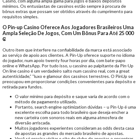
Casino, com alguma ampla gama para jogos e baixos depósitos
mínimos. Os entusiastas de cassinos estão sempre à procura de
bônus extras que possam ser obtidos através do cumprimento para
requisitos simples.
O Pin-up Casino Oferece Aos Jogadores Brasileiros Uma
Ampla Seleção De Jogos, Com Um Bônus Para Até 25 000
₢
Outro item que interfere na confiabilidade da marca está associado
ao serviço de apoio aos clientes. A Pin-Up oferece suporte no idioma
do jogador, num apoio twenty four horas por dia, com bate-papo
online e WhatsApp. Por tudo isso, u cassino ao palpitante da Pin-Up
On line casino é um verdadeiro salto num cassino real, com a great
autenticidade,” “luxo e glamour dos cassinos terrestres. O PinUp se
preocupou em proporcionar condições convenientes para depósito e
retirada para fundos.
O valor mínimo para depósito e saque varia de acordo com o
método de pagamento utilizado.
Portanto, search engine optimization dúvidas – u Pin-Up é uma
excelente escolha para todo brasileiro que deseja encher a
new carteira com sonoros reais em alguma atmosfera de
diversão arriscada.
Muitos jogadores experientes consideram as odds desta casa
de apostas as grandes do mercado brasileiro de apostas.
Você só precisa visitar o site do clube de apostas e encontrar