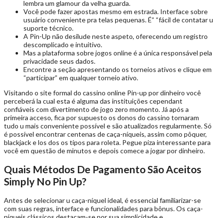
lembra um glamour da velha guarda.
Você pode fazer apostas mesmo em estrada. Interface sobre
usuário conveniente pra telas pequenas. É” “fácil de contatar u
suporte técnico.
A Pin-Up não desilude neste aspeto, oferecendo um registro
descomplicado e intuitivo.
Mas a plataforma sobre jogos online é a única responsável pela
privacidade seus dados.
Encontre a seção apresentando os torneios ativos e clique em
“participar” em qualquer torneio ativo.
Visitando o site formal do cassino online Pin-up por dinheiro você
perceberá la cual esta é alguma das instituições cependant
confiáveis com divertimento de jogo zero momento. Já após a
primeira acceso, fica por supuesto os donos do cassino tornaram
tudo u mais conveniente possível e são atualizados regularmente. Só
é possível encontrar centenas de caça-níqueis, assim como pôquer,
blackjack e los dos os tipos para roleta. Pegue piza interessante para
você em questão de minutos e depois comece a jogar por dinheiro.
Quais Métodos De Pagamento São Aceitos
Simply No Pin Up?
Antes de selecionar u caça-níquel ideal, é essencial familiarizar-se
com suas regras, interface e funcionalidades para bônus. Os caça-
níqueis clássicos destacam-se por sua simplicidade e,