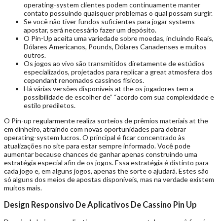
operating-system clientes podem continuamente manter
contato possuindo quaisquer problemas o qual possam surgir.
Se você não tiver fundos suficientes para jogar systems
apostar, será necessário fazer um depósito.
O Pin-Up aceita uma variedade sobre moedas, incluindo Reais,
Dólares Americanos, Pounds, Dólares Canadenses e muitos
outros.
Os jogos ao vivo são transmitidos diretamente de estúdios
especializados, projetados para replicar a great atmosfera dos
cependant renomados cassinos físicos.
Há várias versões disponíveis at the os jogadores tem a
possibilidade de escolher de” “acordo com sua complexidade e
estilo prediletos.
O Pin-up regularmente realiza sorteios de prêmios materiais at the
em dinheiro, atraindo com novas oportunidades para dobrar
operating-system lucros. O principal é ficar concentrado às
atualizações no site para estar sempre informado. Você pode
aumentar because chances de ganhar apenas construindo uma
estratégia especial afin de os jogos. Essa estratégia é distinto para
cada jogo e, em alguns jogos, apenas the sorte o ajudará. Estes são
só alguns dos meios de apostas disponíveis, mas na verdade existem
muitos mais.
Design Responsivo De Aplicativos De Cassino Pin Up