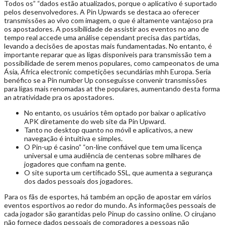
Todos os” “dados estão atualizados, porque o aplicativo é suportado
pelos desenvolvedores. A Pin Upwards se destaca ao oferecer
transmissões ao vivo com imagem, o que é altamente vantajoso pra
os apostadores. A possibilidade de assistir aos eventos no ano de
tempo real accede uma análise cependant precisa das partidas,
levando a decisões de apostas mais fundamentadas. No entanto, é
importante reparar que as ligas disponíveis para transmissão tem a
possibilidade de serem menos populares, como campeonatos de uma
Ásia, África electronic competições secundárias mhh Europa. Seria
benéfico se a Pin number Up conseguisse convenir transmissões
para ligas mais renomadas at the populares, aumentando desta forma
an atratividade pra os apostadores.
No entanto, os usuários têm optado por baixar o aplicativo
APK diretamente do web site da Pin Upward.
Tanto no desktop quanto no móvil e aplicativos, a new
navegação é intuitiva e simples.
O Pin-up é casino” “on-line confiável que tem uma licença
universal e uma audiência de centenas sobre milhares de
jogadores que confiam na gente.
O site suporta um certificado SSL, que aumenta a segurança
dos dados pessoais dos jogadores.
Para os fãs de esportes, há também an opção de apostar em vários
eventos esportivos ao redor do mundo. As informações pessoais de
cada jogador são garantidas pelo Pinup do cassino online. O cirujano
não fornece dados pessoais de compradores a pessoas não