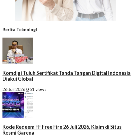
Berita Teknologi
Komdigi Tujuh Sertifikat Tanda Tangan Digital Indonesia
Diakui Global
26 Juli 2026
0
51 views
Kode Redeem FF Free Fire 26 Juli 2026, Klaim di Situs
Resmi Garena