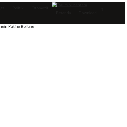
aga
Politik
Otomotif
Beranda
Download
ngin Puting Beliung