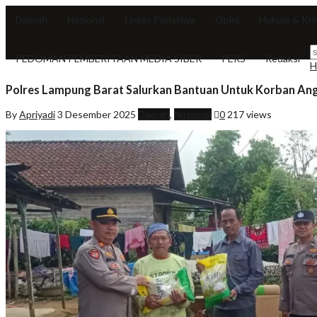
Daerah
Nasional
Lintas Peristiwa
Opini
Hukum & Kri
PEDOMAN PEMBERITAAN MEDIA SIBER
PERS
Redaksi
H
Polres Lampung Barat Salurkan Bantuan Untuk Korban Angi
By
Apriyadi
3 Desember 2025
Daerah
,
Nasional
0
217 views