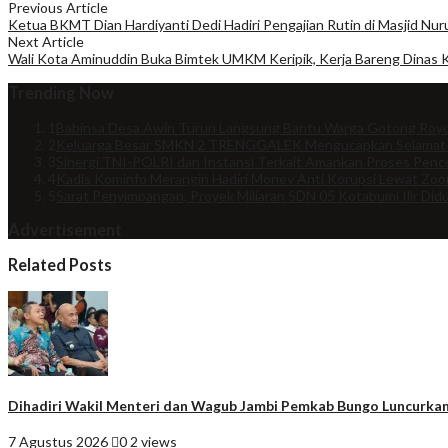
Previous Article
Ketua BKMT Dian Hardiyanti Dedi Hadiri Pengajian Rutin di Masjid Nuru
Next Article
Wali Kota Aminuddin Buka Bimtek UMKM Keripik, Kerja Bareng Dinas 
Trending Now
1
Babinsa Desa Awin Turun Langsung Bantu Warga Gotong Royo
2
Keluarga Besar SMKN 2 TRENGGALEK Mengucapkan Selamat
3
Sinergi TNI-POLRI dan Instansi Terkait Amankan Proses Penco
4
Kadis Kominfo Merangin Hadiri Monev Anti Korupsi Lewat Zo
5
Sarat Penyimpangan, Proyek Miliaran SDN 05 Kotabumi Ilir Did
Advertisement
Related Posts
Dihadiri Wakil Menteri dan Wagub Jambi Pemkab Bungo Luncurkan
7 Agustus 2026
0
2 views