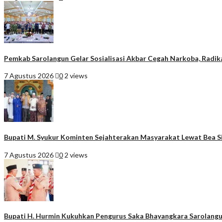
Pemkab Sarolangun Gelar Sosialisasi Akbar Cegah Narkoba, Radik
7 Agustus 2026
0
2 views
Bupati M. Syukur Kominten Sejahterakan Masyarakat Lewat Bea 
7 Agustus 2026
0
2 views
Bupati H. Hurmin Kukuhkan Pengurus Saka Bhayangkara Sarolangu