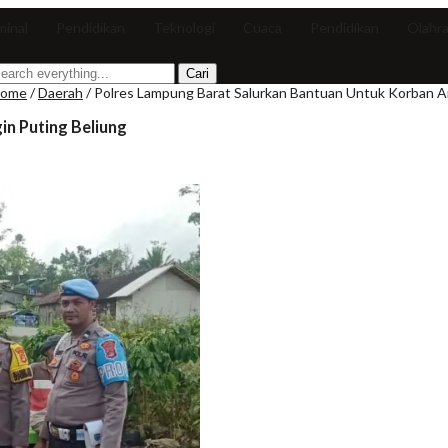
minal
Pendidikan
Teknologi
Cuaca
Pendidikan
Olahr
ome
/
Daerah
/
Polres Lampung Barat Salurkan Bantuan Untuk Korban A
n Puting Beliung