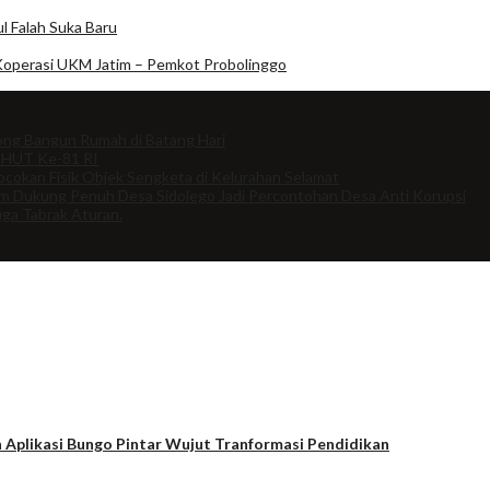
l Falah Suka Baru
Koperasi UKM Jatim – Pemkot Probolinggo
ng Bangun Rumah di Batang Hari
 HUT Ke-81 RI
cokan Fisik Objek Sengketa di Kelurahan Selamat
om Dukung Penuh Desa Sidolego Jadi Percontohan Desa Anti Korupsi
uga Tabrak Aturan.
 Aplikasi Bungo Pintar Wujut Tranformasi Pendidikan