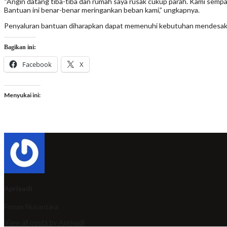
“Angin datang tiba-tiba dan rumah saya rusak cukup parah. Kami sempa
Bantuan ini benar-benar meringankan beban kami,” ungkapnya.
Penyaluran bantuan diharapkan dapat memenuhi kebutuhan mendesak 
Bagikan ini:
Facebook
X
Menyukai ini:
Apriyadi
Forum Nusantara
View all posts by Apriyadi