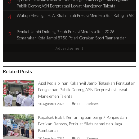
3
Publik Dorong ASN Berprestasi Lewat Manejemen Talenta
4
Wabup Merangin H. A. Khafid Ikuti Presisi Merdeka Run Katagori 5K
5
Pemkot Jambi Dukung Penuh Presisi Merdeka Run 2026
Semarakan Kota Jambi 8750 Pelari Gerakan Sport Taurism dan
Tingkatan Ekonomi Daerah
Advertisement
Related Posts
Apel Kedisiplinan Kakanwil Jambi Tegaskan Penguatan
Pengolahan Publik Dorong ASN Berprestasi Lewat
Manejemen Talenta
10 Agustus 2026
0
3 views
Kapolsek Bukit Kemuning Sambangi 7 Ponpes dan
Berikan Bansos, Perkuat Silaturahmi dan Jaga
Kamtibmas
10 Agustus 2026
0
7 views