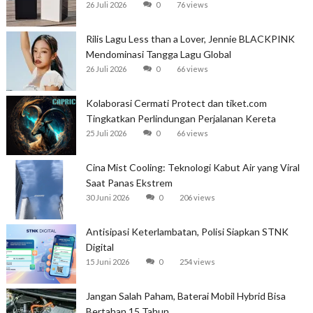
26 Juli 2026
0
76 views
Rilis Lagu Less than a Lover, Jennie BLACKPINK
Mendominasi Tangga Lagu Global
26 Juli 2026
0
66 views
Kolaborasi Cermati Protect dan tiket.com
Tingkatkan Perlindungan Perjalanan Kereta
25 Juli 2026
0
66 views
Cina Mist Cooling: Teknologi Kabut Air yang Viral
Saat Panas Ekstrem
30 Juni 2026
0
206 views
Antisipasi Keterlambatan, Polisi Siapkan STNK
Digital
15 Juni 2026
0
254 views
Jangan Salah Paham, Baterai Mobil Hybrid Bisa
Bertahan 15 Tahun