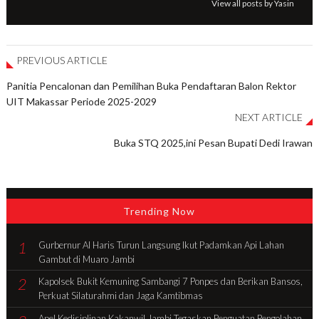
View all posts by Yasin
PREVIOUS ARTICLE
Panitia Pencalonan dan Pemilihan Buka Pendaftaran Balon Rektor
UIT Makassar Periode 2025-2029
NEXT ARTICLE
Buka STQ 2025,ini Pesan Bupati Dedi Irawan
Trending Now
1
Gurbernur Al Haris Turun Langsung Ikut Padamkan Api Lahan
Gambut di Muaro Jambi
2
Kapolsek Bukit Kemuning Sambangi 7 Ponpes dan Berikan Bansos,
Perkuat Silaturahmi dan Jaga Kamtibmas
Apel Kedisiplinan Kakanwil Jambi Tegaskan Penguatan Pengolahan