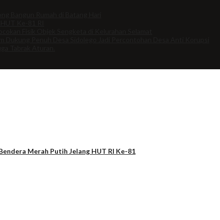
ng Bangun Rumah di Batang Hari
 HUT Ke-81 RI
cokan Fisik Objek Sengketa di Kelurahan Selamat
om Dukung Penuh Desa Sidolego Jadi Percontohan Desa Anti Korupsi
uga Tabrak Aturan.
Bendera Merah Putih Jelang HUT RI Ke-81