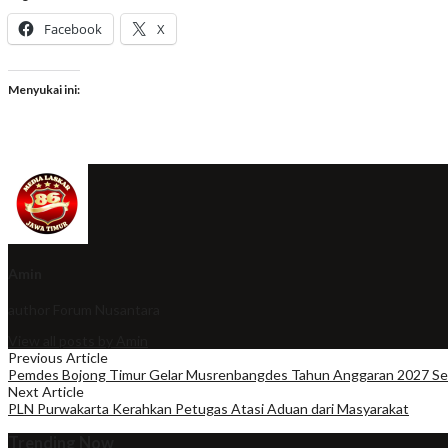
Facebook
X
Menyukai ini:
Amin
author
Forum Nusantara
View all posts by Amin
Previous Article
Pemdes Bojong Timur Gelar Musrenbangdes Tahun Anggaran 2027 Se
Next Article
PLN Purwakarta Kerahkan Petugas Atasi Aduan dari Masyarakat
Trending Now