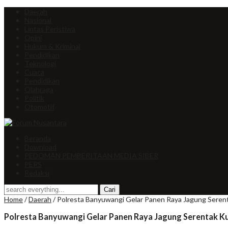
Daerah
Nasional
Lintas Peristiwa
Opini
Hukum & Kriminal
Pendidikan
Teknologi
Cuaca
Pendidikan
Olahraga
Politik
Otomotif
Beranda
Download
PEDOMAN PEMBERITAAN MEDIA SIBER
PERS
Redaksi
Home
/
Daerah
/
Polresta Banyuwangi Gelar Panen Raya Jagung Serent
Polresta Banyuwangi Gelar Panen Raya Jagung Serentak Kua