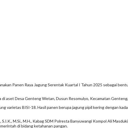
akan Panen Raya Jagung Serentak Kuartal I Tahun 2025 sebagai bentuk
erada di aset Desa Genteng Wetan, Dusun Resomulyo, Kecamatan Genten
g varietas BISI-18. Hasil panen berupa jagung pipil kering dengan kadar 
S.I.K., M.Si., M.H., Kabag SDM Polresta Banyuwangi Kompol Ali Masduki
emerintah di bidang ketahanan pangan.