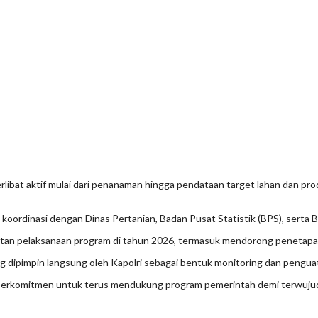
terlibat aktif mulai dari penanaman hingga pendataan target lahan dan p
koordinasi dengan Dinas Pertanian, Badan Pusat Statistik (BPS), serta
tan pelaksanaan program di tahun 2026, termasuk mendorong penetapan h
ng dipimpin langsung oleh Kapolri sebagai bentuk monitoring dan peng
ngi berkomitmen untuk terus mendukung program pemerintah demi terwuju