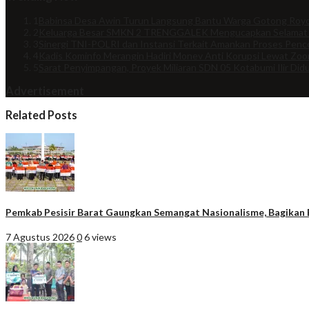
1
Babinsa Desa Awin Turun Langsung Bantu Warga Gotong Royo
2
Keluarga Besar SMKN 2 TRENGGALEK Mengucapkan Selamat
3
Sinergi TNI-POLRI dan Instansi Terkait Amankan Proses Penco
4
Kadis Kominfo Merangin Hadiri Monev Anti Korupsi Lewat Zo
5
Sarat Penyimpangan, Proyek Miliaran SDN 05 Kotabumi Ilir Did
Advertisement
Related Posts
Pemkab Pesisir Barat Gaungkan Semangat Nasionalisme, Bagikan 
7 Agustus 2026
0
6 views