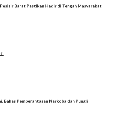
esisir Barat Pastikan Hadir di Tengah Masyarakat
ti
i, Bahas Pemberantasan Narkoba dan Pungli